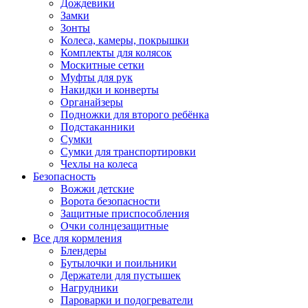
Дождевики
Замки
Зонты
Колеса, камеры, покрышки
Комплекты для колясок
Москитные сетки
Муфты для рук
Накидки и конверты
Органайзеры
Подножки для второго ребёнка
Подстаканники
Сумки
Сумки для транспортировки
Чехлы на колеса
Безопасность
Вожжи детские
Ворота безопасности
Защитные приспособления
Очки солнцезащитные
Все для кормления
Блендеры
Бутылочки и поильники
Держатели для пустышек
Нагрудники
Пароварки и подогреватели