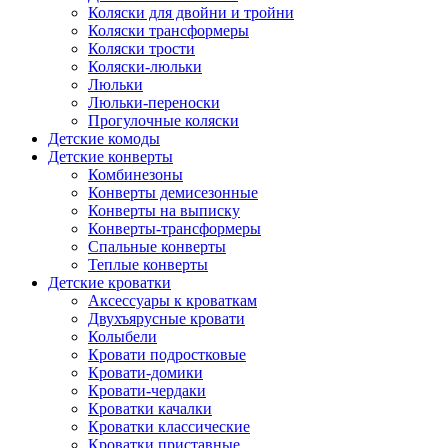
Коляски для двойни и тройни
Коляски трансформеры
Коляски трости
Коляски-люльки
Люльки
Люльки-переноски
Прогулочные коляски
Детские комоды
Детские конверты
Комбинезоны
Конверты демисезонные
Конверты на выписку
Конверты-трансформеры
Спальные конверты
Теплые конверты
Детские кроватки
Аксессуары к кроваткам
Двухъярусные кровати
Колыбели
Кровати подростковые
Кровати-домики
Кровати-чердаки
Кроватки качалки
Кроватки классические
Кроватки приставные