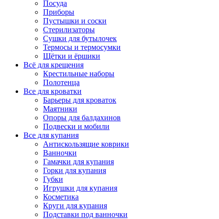
Посуда
Приборы
Пустышки и соски
Стерилизаторы
Сушки для бутылочек
Термосы и термосумки
Щётки и ёршики
Всё для крещения
Крестильные наборы
Полотенца
Все для кроватки
Барьеры для кроваток
Маятники
Опоры для балдахинов
Подвески и мобили
Все для купания
Антискользящие коврики
Ванночки
Гамачки для купания
Горки для купания
Губки
Игрушки для купания
Косметика
Круги для купания
Подставки под ванночки