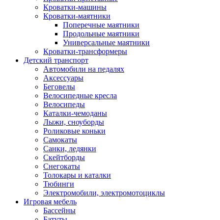
Кроватки-машины
Кроватки-маятники
Поперечные маятники
Продольные маятники
Универсальные маятники
Кроватки-трансформеры
Детский транспорт
Автомобили на педалях
Аксессуары
Беговелы
Велосипедные кресла
Велосипеды
Каталки-чемоданы
Лыжи, сноуборды
Роликовые коньки
Самокаты
Санки, ледянки
Скейтборды
Снегокаты
Толокары и каталки
Тюбинги
Электромобили, электромотоциклы
Игровая мебель
Бассейны
Батуты