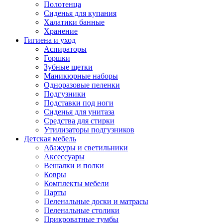
Полотенца
Сиденья для купания
Халатики банные
Хранение
Гигиена и уход
Аспираторы
Горшки
Зубные щетки
Маникюрные наборы
Одноразовые пеленки
Подгузники
Подставки под ноги
Сиденья для унитаза
Средства для стирки
Утилизаторы подгузников
Детская мебель
Абажуры и светильники
Аксессуары
Вешалки и полки
Ковры
Комплекты мебели
Парты
Пеленальные доски и матрасы
Пеленальные столики
Прикроватные тумбы