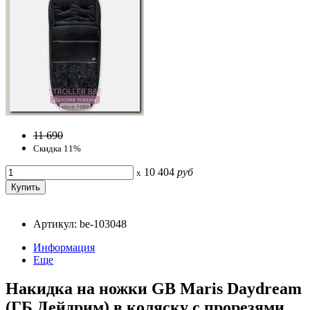
11 690
Скидка 11%
10 404
руб
x
Артикул: be-103048
Информация
Еще
Накидка на ножки GB Maris Daydream
(ГБ Дейдрим) в коляску с прорезями