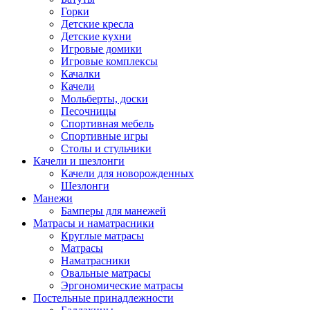
Горки
Детские кресла
Детские кухни
Игровые домики
Игровые комплексы
Качалки
Качели
Мольберты, доски
Песочницы
Спортивная мебель
Спортивные игры
Столы и стульчики
Качели и шезлонги
Качели для новорожденных
Шезлонги
Манежи
Бамперы для манежей
Матрасы и наматрасники
Круглые матрасы
Матрасы
Наматрасники
Овальные матрасы
Эргономические матрасы
Постельные принадлежности