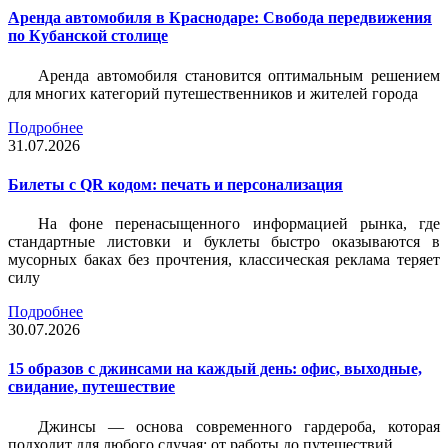
Аренда автомобиля в Краснодаре: Свобода передвижения
по Кубанской столице
Аренда автомобиля становится оптимальным решением
для многих категорий путешественников и жителей города
Подробнее
31.07.2026
Билеты c QR кодом: печать и персонализация
На фоне перенасыщенного информацией рынка, где
стандартные листовки и буклеты быстро оказываются в
мусорных баках без прочтения, классическая реклама теряет
силу
Подробнее
30.07.2026
15 образов с джинсами на каждый день: офис, выходные,
свидание, путешествие
Джинсы — основа современного гардероба, которая
подходит для любого случая: от работы до путешествий