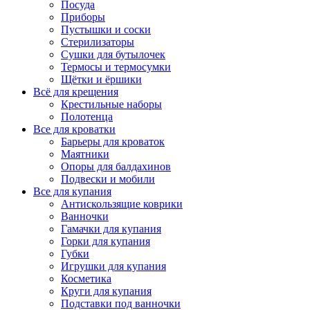
Посуда
Приборы
Пустышки и соски
Стерилизаторы
Сушки для бутылочек
Термосы и термосумки
Щётки и ёршики
Всё для крещения
Крестильные наборы
Полотенца
Все для кроватки
Барьеры для кроваток
Маятники
Опоры для балдахинов
Подвески и мобили
Все для купания
Антискользящие коврики
Ванночки
Гамачки для купания
Горки для купания
Губки
Игрушки для купания
Косметика
Круги для купания
Подставки под ванночки