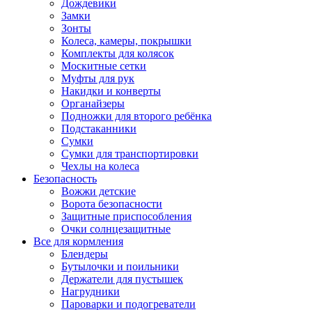
Дождевики
Замки
Зонты
Колеса, камеры, покрышки
Комплекты для колясок
Москитные сетки
Муфты для рук
Накидки и конверты
Органайзеры
Подножки для второго ребёнка
Подстаканники
Сумки
Сумки для транспортировки
Чехлы на колеса
Безопасность
Вожжи детские
Ворота безопасности
Защитные приспособления
Очки солнцезащитные
Все для кормления
Блендеры
Бутылочки и поильники
Держатели для пустышек
Нагрудники
Пароварки и подогреватели