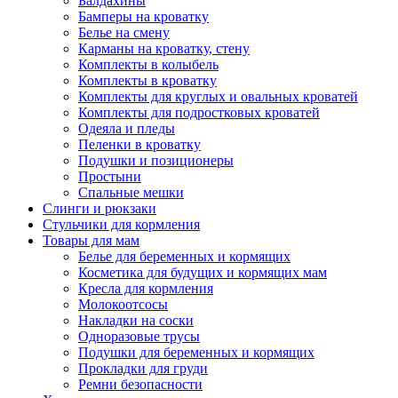
Балдахины
Бамперы на кроватку
Белье на смену
Карманы на кроватку, стену
Комплекты в колыбель
Комплекты в кроватку
Комплекты для круглых и овальных кроватей
Комплекты для подростковых кроватей
Одеяла и пледы
Пеленки в кроватку
Подушки и позиционеры
Простыни
Спальные мешки
Слинги и рюкзаки
Стульчики для кормления
Товары для мам
Белье для беременных и кормящих
Косметика для будущих и кормящих мам
Кресла для кормления
Молокоотсосы
Накладки на соски
Одноразовые трусы
Подушки для беременных и кормящих
Прокладки для груди
Ремни безопасности