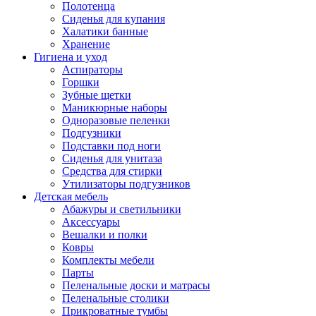
Полотенца
Сиденья для купания
Халатики банные
Хранение
Гигиена и уход
Аспираторы
Горшки
Зубные щетки
Маникюрные наборы
Одноразовые пеленки
Подгузники
Подставки под ноги
Сиденья для унитаза
Средства для стирки
Утилизаторы подгузников
Детская мебель
Абажуры и светильники
Аксессуары
Вешалки и полки
Ковры
Комплекты мебели
Парты
Пеленальные доски и матрасы
Пеленальные столики
Прикроватные тумбы