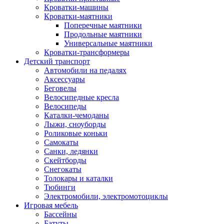
Кроватки-машины
Кроватки-маятники
Поперечные маятники
Продольные маятники
Универсальные маятники
Кроватки-трансформеры
Детский транспорт
Автомобили на педалях
Аксессуары
Беговелы
Велосипедные кресла
Велосипеды
Каталки-чемоданы
Лыжи, сноуборды
Роликовые коньки
Самокаты
Санки, ледянки
Скейтборды
Снегокаты
Толокары и каталки
Тюбинги
Электромобили, электромотоциклы
Игровая мебель
Бассейны
Батуты