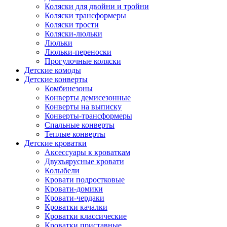
Коляски для двойни и тройни
Коляски трансформеры
Коляски трости
Коляски-люльки
Люльки
Люльки-переноски
Прогулочные коляски
Детские комоды
Детские конверты
Комбинезоны
Конверты демисезонные
Конверты на выписку
Конверты-трансформеры
Спальные конверты
Теплые конверты
Детские кроватки
Аксессуары к кроваткам
Двухъярусные кровати
Колыбели
Кровати подростковые
Кровати-домики
Кровати-чердаки
Кроватки качалки
Кроватки классические
Кроватки приставные