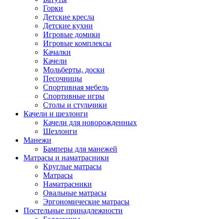
Горки
Детские кресла
Детские кухни
Игровые домики
Игровые комплексы
Качалки
Качели
Мольберты, доски
Песочницы
Спортивная мебель
Спортивные игры
Столы и стульчики
Качели и шезлонги
Качели для новорожденных
Шезлонги
Манежи
Бамперы для манежей
Матрасы и наматрасники
Круглые матрасы
Матрасы
Наматрасники
Овальные матрасы
Эргономические матрасы
Постельные принадлежности