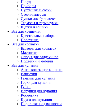
Посуда
Приборы
Пустышки и соски
Стерилизаторы
Сушки для бутылочек
Термосы и термосумки
Щётки и ёршики
Всё для крещения
Крестильные наборы
Полотенца
Все для кроватки
Барьеры для кроваток
Маятники
Опоры для балдахинов
Подвески и мобили
Все для купания
Антискользящие коврики
Ванночки
Гамачки для купания
Горки для купания
Губки
Игрушки для купания
Косметика
Круги для купания
Подставки под ванночки