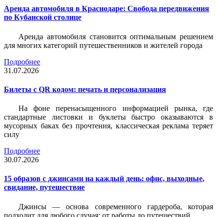
Аренда автомобиля в Краснодаре: Свобода передвижения
по Кубанской столице
Аренда автомобиля становится оптимальным решением
для многих категорий путешественников и жителей города
Подробнее
31.07.2026
Билеты c QR кодом: печать и персонализация
На фоне перенасыщенного информацией рынка, где
стандартные листовки и буклеты быстро оказываются в
мусорных баках без прочтения, классическая реклама теряет
силу
Подробнее
30.07.2026
15 образов с джинсами на каждый день: офис, выходные,
свидание, путешествие
Джинсы — основа современного гардероба, которая
подходит для любого случая: от работы до путешествий