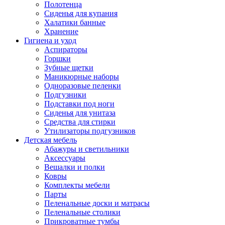
Полотенца
Сиденья для купания
Халатики банные
Хранение
Гигиена и уход
Аспираторы
Горшки
Зубные щетки
Маникюрные наборы
Одноразовые пеленки
Подгузники
Подставки под ноги
Сиденья для унитаза
Средства для стирки
Утилизаторы подгузников
Детская мебель
Абажуры и светильники
Аксессуары
Вешалки и полки
Ковры
Комплекты мебели
Парты
Пеленальные доски и матрасы
Пеленальные столики
Прикроватные тумбы