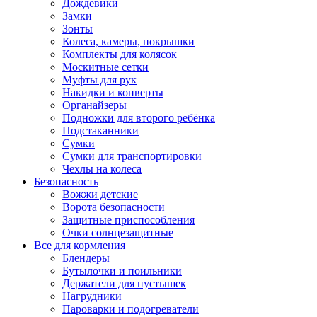
Дождевики
Замки
Зонты
Колеса, камеры, покрышки
Комплекты для колясок
Москитные сетки
Муфты для рук
Накидки и конверты
Органайзеры
Подножки для второго ребёнка
Подстаканники
Сумки
Сумки для транспортировки
Чехлы на колеса
Безопасность
Вожжи детские
Ворота безопасности
Защитные приспособления
Очки солнцезащитные
Все для кормления
Блендеры
Бутылочки и поильники
Держатели для пустышек
Нагрудники
Пароварки и подогреватели