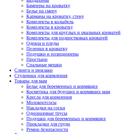
Балдахины
Бамперы на кроватку
Белье на смену
Карманы на кроватку, стену
Комплекты в колыбель
Комплекты в кроватку
Комплекты для круглых и овальных кроватей
Комплекты для подростковых кроватей
Одеяла и пледы
Пеленки в кроватку
Подушки и позиционеры
Простыни
Спальные мешки
Слинги и рюкзаки
Стульчики для кормления
Товары для мам
Белье для беременных и кормящих
Косметика для будущих и кормящих мам
Кресла для кормления
Молокоотсосы
Накладки на соски
Одноразовые трусы
Подушки для беременных и кормящих
Прокладки для груди
Ремни безопасности