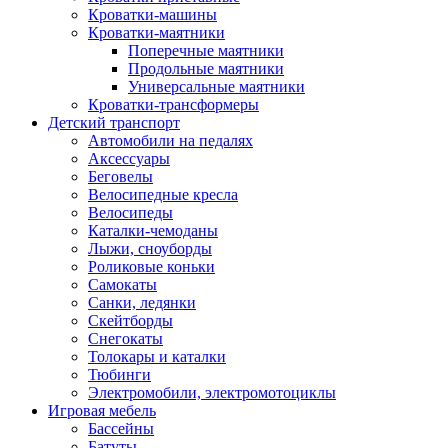
Кроватки-машины
Кроватки-маятники
Поперечные маятники
Продольные маятники
Универсальные маятники
Кроватки-трансформеры
Детский транспорт
Автомобили на педалях
Аксессуары
Беговелы
Велосипедные кресла
Велосипеды
Каталки-чемоданы
Лыжи, сноуборды
Роликовые коньки
Самокаты
Санки, ледянки
Скейтборды
Снегокаты
Толокары и каталки
Тюбинги
Электромобили, электромотоциклы
Игровая мебель
Бассейны
Батуты