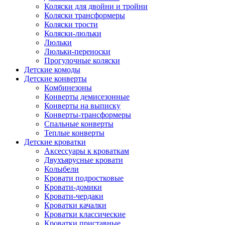
Коляски для двойни и тройни
Коляски трансформеры
Коляски трости
Коляски-люльки
Люльки
Люльки-переноски
Прогулочные коляски
Детские комоды
Детские конверты
Комбинезоны
Конверты демисезонные
Конверты на выписку
Конверты-трансформеры
Спальные конверты
Теплые конверты
Детские кроватки
Аксессуары к кроваткам
Двухъярусные кровати
Колыбели
Кровати подростковые
Кровати-домики
Кровати-чердаки
Кроватки качалки
Кроватки классические
Кроватки приставные