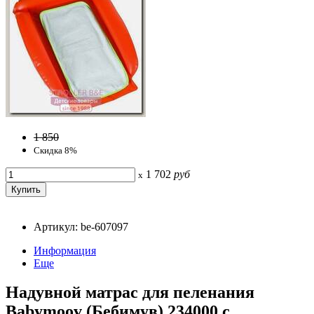
1 850
Скидка 8%
1 702
руб
x
Артикул: be-607097
Информация
Еще
Надувной матрас для пеленания
Babymoov (Бебимув) 234000 с