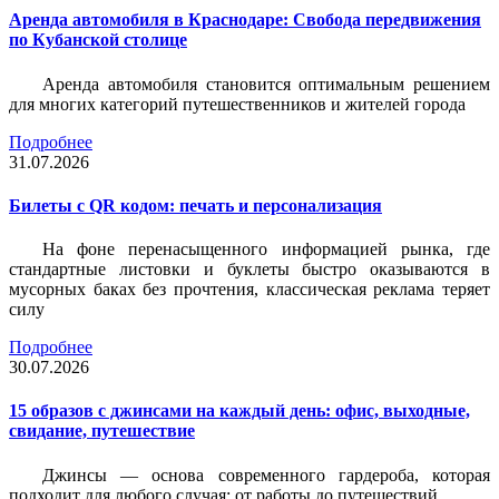
Аренда автомобиля в Краснодаре: Свобода передвижения
по Кубанской столице
Аренда автомобиля становится оптимальным решением
для многих категорий путешественников и жителей города
Подробнее
31.07.2026
Билеты c QR кодом: печать и персонализация
На фоне перенасыщенного информацией рынка, где
стандартные листовки и буклеты быстро оказываются в
мусорных баках без прочтения, классическая реклама теряет
силу
Подробнее
30.07.2026
15 образов с джинсами на каждый день: офис, выходные,
свидание, путешествие
Джинсы — основа современного гардероба, которая
подходит для любого случая: от работы до путешествий