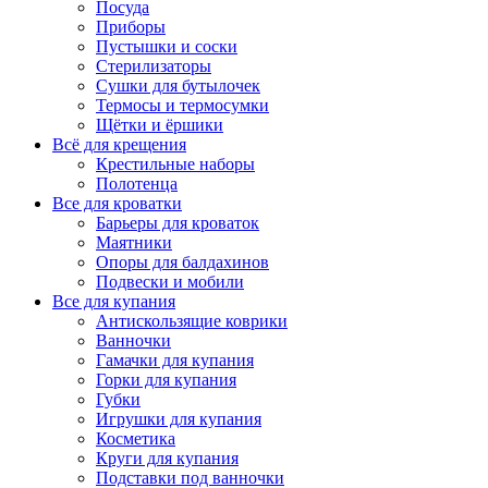
Посуда
Приборы
Пустышки и соски
Стерилизаторы
Сушки для бутылочек
Термосы и термосумки
Щётки и ёршики
Всё для крещения
Крестильные наборы
Полотенца
Все для кроватки
Барьеры для кроваток
Маятники
Опоры для балдахинов
Подвески и мобили
Все для купания
Антискользящие коврики
Ванночки
Гамачки для купания
Горки для купания
Губки
Игрушки для купания
Косметика
Круги для купания
Подставки под ванночки