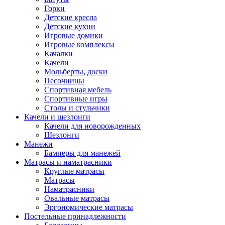
Горки
Детские кресла
Детские кухни
Игровые домики
Игровые комплексы
Качалки
Качели
Мольберты, доски
Песочницы
Спортивная мебель
Спортивные игры
Столы и стульчики
Качели и шезлонги
Качели для новорожденных
Шезлонги
Манежи
Бамперы для манежей
Матрасы и наматрасники
Круглые матрасы
Матрасы
Наматрасники
Овальные матрасы
Эргономические матрасы
Постельные принадлежности