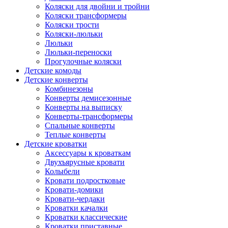
Коляски для двойни и тройни
Коляски трансформеры
Коляски трости
Коляски-люльки
Люльки
Люльки-переноски
Прогулочные коляски
Детские комоды
Детские конверты
Комбинезоны
Конверты демисезонные
Конверты на выписку
Конверты-трансформеры
Спальные конверты
Теплые конверты
Детские кроватки
Аксессуары к кроваткам
Двухъярусные кровати
Колыбели
Кровати подростковые
Кровати-домики
Кровати-чердаки
Кроватки качалки
Кроватки классические
Кроватки приставные