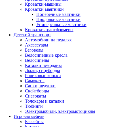
Кроватки-машины
Кроватки-маятники
Поперечные маятники
Продольные маятники
Универсальные маятники
Кроватки-трансформеры
Детский транспорт
Автомобили на педалях
Аксессуары
Беговелы
Велосипедные кресла
Велосипеды
Каталки-чемоданы
Лыжи, сноуборды
Роликовые коньки
Самокаты
Санки, ледянки
Скейтборды
Снегокаты
Толокары и каталки
Тюбинги
Электромобили, электромотоциклы
Игровая мебель
Бассейны
Батуты