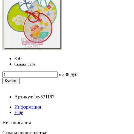
350
Скидка 32%
238
руб
x
Артикул: be-571187
Информация
Еще
Нет описания
Страна производства: