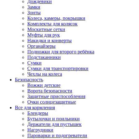
Дождевики
Замки
Зонты
Колеса, камеры, покрышки
Комплекты для колясок
Москитные сетки
Муфты для рук
Накидки и конверты
Органайзеры
Подножки для второго ребёнка
Подстаканники
Сумки
Сумки для транспортировки
Чехлы на колеса
Безопасность
Вожжи детские
Ворота безопасности
Защитные приспособления
Очки солнцезащитные
Все для кормления
Блендеры
Бутылочки и поильники
Держатели для пустышек
Нагрудники
Пароварки и подогреватели