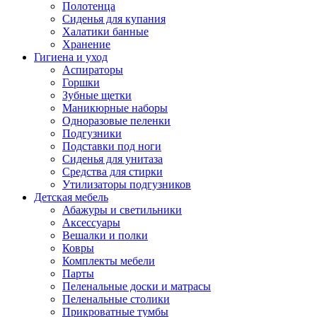
Полотенца
Сиденья для купания
Халатики банные
Хранение
Гигиена и уход
Аспираторы
Горшки
Зубные щетки
Маникюрные наборы
Одноразовые пеленки
Подгузники
Подставки под ноги
Сиденья для унитаза
Средства для стирки
Утилизаторы подгузников
Детская мебель
Абажуры и светильники
Аксессуары
Вешалки и полки
Ковры
Комплекты мебели
Парты
Пеленальные доски и матрасы
Пеленальные столики
Прикроватные тумбы