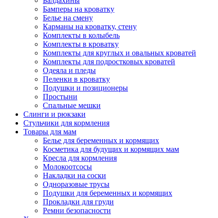
Балдахины
Бамперы на кроватку
Белье на смену
Карманы на кроватку, стену
Комплекты в колыбель
Комплекты в кроватку
Комплекты для круглых и овальных кроватей
Комплекты для подростковых кроватей
Одеяла и пледы
Пеленки в кроватку
Подушки и позиционеры
Простыни
Спальные мешки
Слинги и рюкзаки
Стульчики для кормления
Товары для мам
Белье для беременных и кормящих
Косметика для будущих и кормящих мам
Кресла для кормления
Молокоотсосы
Накладки на соски
Одноразовые трусы
Подушки для беременных и кормящих
Прокладки для груди
Ремни безопасности