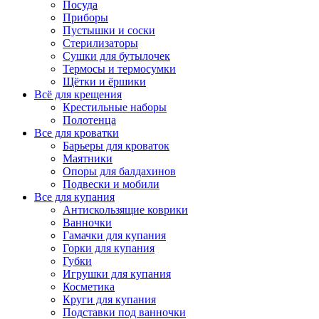
Посуда
Приборы
Пустышки и соски
Стерилизаторы
Сушки для бутылочек
Термосы и термосумки
Щётки и ёршики
Всё для крещения
Крестильные наборы
Полотенца
Все для кроватки
Барьеры для кроваток
Маятники
Опоры для балдахинов
Подвески и мобили
Все для купания
Антискользящие коврики
Ванночки
Гамачки для купания
Горки для купания
Губки
Игрушки для купания
Косметика
Круги для купания
Подставки под ванночки