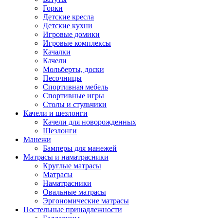
Горки
Детские кресла
Детские кухни
Игровые домики
Игровые комплексы
Качалки
Качели
Мольберты, доски
Песочницы
Спортивная мебель
Спортивные игры
Столы и стульчики
Качели и шезлонги
Качели для новорожденных
Шезлонги
Манежи
Бамперы для манежей
Матрасы и наматрасники
Круглые матрасы
Матрасы
Наматрасники
Овальные матрасы
Эргономические матрасы
Постельные принадлежности