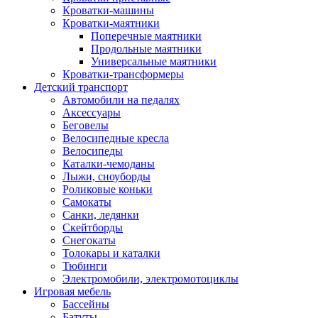
Кроватки-машины
Кроватки-маятники
Поперечные маятники
Продольные маятники
Универсальные маятники
Кроватки-трансформеры
Детский транспорт
Автомобили на педалях
Аксессуары
Беговелы
Велосипедные кресла
Велосипеды
Каталки-чемоданы
Лыжи, сноуборды
Роликовые коньки
Самокаты
Санки, ледянки
Скейтборды
Снегокаты
Толокары и каталки
Тюбинги
Электромобили, электромотоциклы
Игровая мебель
Бассейны
Батуты