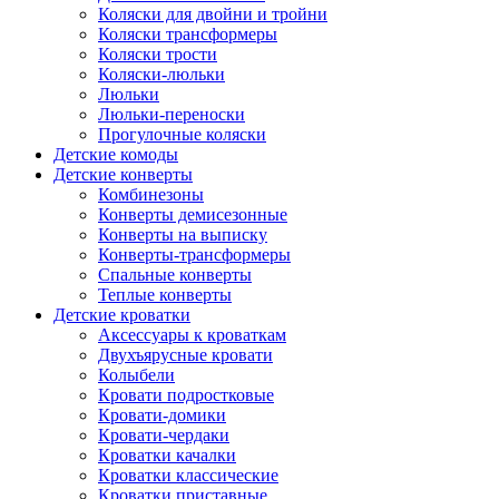
Коляски для двойни и тройни
Коляски трансформеры
Коляски трости
Коляски-люльки
Люльки
Люльки-переноски
Прогулочные коляски
Детские комоды
Детские конверты
Комбинезоны
Конверты демисезонные
Конверты на выписку
Конверты-трансформеры
Спальные конверты
Теплые конверты
Детские кроватки
Аксессуары к кроваткам
Двухъярусные кровати
Колыбели
Кровати подростковые
Кровати-домики
Кровати-чердаки
Кроватки качалки
Кроватки классические
Кроватки приставные