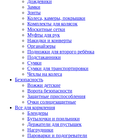
Дождевики
Замки
Зонты
Колеса, камеры, покрышки
Комплекты для колясок
Москитные сетки
Муфты для рук
Накидки и конверты
Органайзеры
Подножки для второго ребёнка
Подстаканники
Сумки
Сумки для транспортировки
Чехлы на колеса
Безопасность
Вожжи детские
Ворота безопасности
Защитные приспособления
Очки солнцезащитные
Все для кормления
Блендеры
Бутылочки и поильники
Держатели для пустышек
Нагрудники
Пароварки и подогреватели