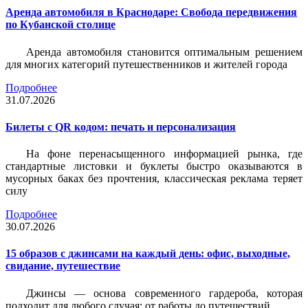
Аренда автомобиля в Краснодаре: Свобода передвижения
по Кубанской столице
Аренда автомобиля становится оптимальным решением
для многих категорий путешественников и жителей города
Подробнее
31.07.2026
Билеты c QR кодом: печать и персонализация
На фоне перенасыщенного информацией рынка, где
стандартные листовки и буклеты быстро оказываются в
мусорных баках без прочтения, классическая реклама теряет
силу
Подробнее
30.07.2026
15 образов с джинсами на каждый день: офис, выходные,
свидание, путешествие
Джинсы — основа современного гардероба, которая
подходит для любого случая: от работы до путешествий