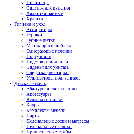
Полотенца
Сиденья для купания
Халатики банные
Хранение
Гигиена и уход
Аспираторы
Горшки
Зубные щетки
Маникюрные наборы
Одноразовые пеленки
Подгузники
Подставки под ноги
Сиденья для унитаза
Средства для стирки
Утилизаторы подгузников
Детская мебель
Абажуры и светильники
Аксессуары
Вешалки и полки
Ковры
Комплекты мебели
Парты
Пеленальные доски и матрасы
Пеленальные столики
Прикроватные тумбы