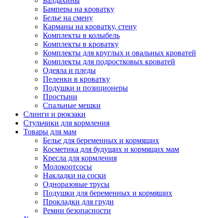
Балдахины
Бамперы на кроватку
Белье на смену
Карманы на кроватку, стену
Комплекты в колыбель
Комплекты в кроватку
Комплекты для круглых и овальных кроватей
Комплекты для подростковых кроватей
Одеяла и пледы
Пеленки в кроватку
Подушки и позиционеры
Простыни
Спальные мешки
Слинги и рюкзаки
Стульчики для кормления
Товары для мам
Белье для беременных и кормящих
Косметика для будущих и кормящих мам
Кресла для кормления
Молокоотсосы
Накладки на соски
Одноразовые трусы
Подушки для беременных и кормящих
Прокладки для груди
Ремни безопасности