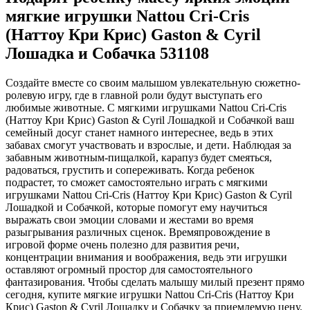
мягкие игрушки Nattou Cri-Cris
(Наттоу Кри Крис) Gaston & Cyril
Лошадка и Собачка 531108
Создайте вместе со своим малышом увлекательную сюжетно-
ролевую игру, где в главной роли будут выступать его
любимые животные. С мягкими игрушками Nattou Cri-Cris
(Наттоу Кри Крис) Gaston & Cyril Лошадкой и Собачкой ваш
семейный досуг станет намного интереснее, ведь в этих
забавах смогут участвовать и взрослые, и дети. Наблюдая за
забавным животным-пищалкой, карапуз будет смеяться,
радоваться, грустить и сопереживать. Когда ребенок
подрастет, то сможет самостоятельно играть с мягкими
игрушками Nattou Cri-Cris (Наттоу Кри Крис) Gaston & Cyril
Лошадкой и Собачкой, которые помогут ему научиться
выражать свои эмоции словами и жестами во время
разыгрывания различных сценок. Времяпровождение в
игровой форме очень полезно для развития речи,
концентрации внимания и воображения, ведь эти игрушки
оставляют огромный простор для самостоятельного
фантазирования. Чтобы сделать малышу милый презент прямо
сегодня, купите мягкие игрушки Nattou Cri-Cris (Наттоу Кри
Крис) Gaston & Cyril Лошадку и Собачку за приемлемую цену.