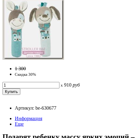
1 300
Скидка 30%
910
руб
x
Артикул: be-630677
Информация
Еще
Подарят ребенку массу ярких эмоций –