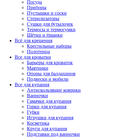
Посуда
Приборы
Пустышки и соски
Стерилизаторы
Сушки для бутылочек
Термосы и термосумки
Щётки и ёршики
Всё для крещения
Крестильные наборы
Полотенца
Все для кроватки
Барьеры для кроваток
Маятники
Опоры для балдахинов
Подвески и мобили
Все для купания
Антискользящие коврики
Ванночки
Гамачки для купания
Горки для купания
Губки
Игрушки для купания
Косметика
Круги для купания
Подставки под ванночки