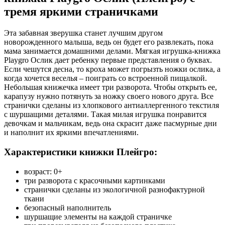
тремя яркими страничками
Эта забавная зверушка станет лучшим другом
новорожденного малыша, ведь он будет его развлекать, пока
мама занимается домашними делами. Мягкая игрушка-книжка
Playgro Ослик дает ребенку первые представления о буквах.
Если чешутся десна, то кроха может погрызть ножки ослика, а
когда хочется веселья – поиграть со встроенной пищалкой.
Небольшая книжечка имеет три разворота. Чтобы открыть ее,
карапузу нужно потянуть за ножку своего нового друга. Все
странички сделаны из хлопкового антиаллергенного текстиля
с шуршащими деталями. Такая милая игрушка понравится
девочкам и мальчикам, ведь она скрасит даже пасмурные дни
и наполнит их яркими впечатлениями.
Характеристики книжки Плейгро:
возраст: 0+
три разворота с красочными картинками
странички сделаны из экологичной разнофактурной
ткани
безопасный наполнитель
шуршащие элементы на каждой страничке