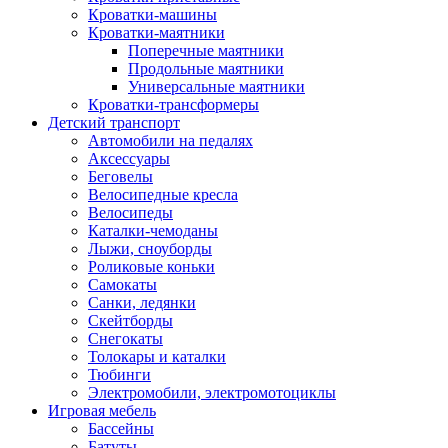
Кроватки-машины
Кроватки-маятники
Поперечные маятники
Продольные маятники
Универсальные маятники
Кроватки-трансформеры
Детский транспорт
Автомобили на педалях
Аксессуары
Беговелы
Велосипедные кресла
Велосипеды
Каталки-чемоданы
Лыжи, сноуборды
Роликовые коньки
Самокаты
Санки, ледянки
Скейтборды
Снегокаты
Толокары и каталки
Тюбинги
Электромобили, электромотоциклы
Игровая мебель
Бассейны
Батуты