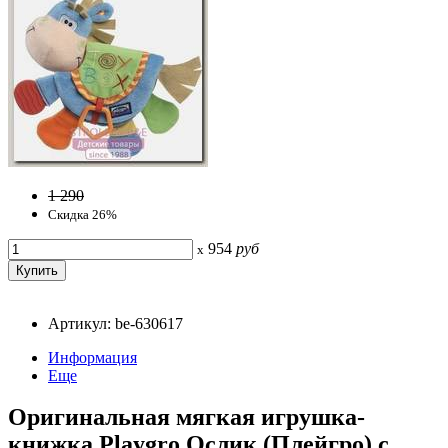
1 290
Скидка 26%
954
руб
x
Артикул: be-630617
Информация
Еще
Оригинальная мягкая игрушка-
книжка Playgro Ослик (Плейгро) с