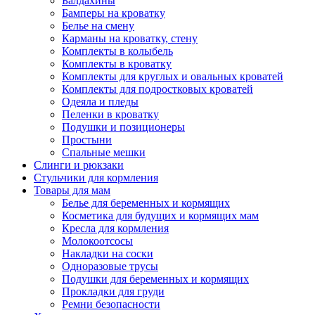
Балдахины
Бамперы на кроватку
Белье на смену
Карманы на кроватку, стену
Комплекты в колыбель
Комплекты в кроватку
Комплекты для круглых и овальных кроватей
Комплекты для подростковых кроватей
Одеяла и пледы
Пеленки в кроватку
Подушки и позиционеры
Простыни
Спальные мешки
Слинги и рюкзаки
Стульчики для кормления
Товары для мам
Белье для беременных и кормящих
Косметика для будущих и кормящих мам
Кресла для кормления
Молокоотсосы
Накладки на соски
Одноразовые трусы
Подушки для беременных и кормящих
Прокладки для груди
Ремни безопасности