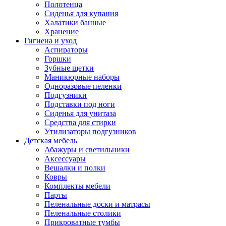
Полотенца
Сиденья для купания
Халатики банные
Хранение
Гигиена и уход
Аспираторы
Горшки
Зубные щетки
Маникюрные наборы
Одноразовые пеленки
Подгузники
Подставки под ноги
Сиденья для унитаза
Средства для стирки
Утилизаторы подгузников
Детская мебель
Абажуры и светильники
Аксессуары
Вешалки и полки
Ковры
Комплекты мебели
Парты
Пеленальные доски и матрасы
Пеленальные столики
Прикроватные тумбы