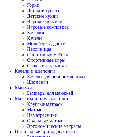
Горки
Детские кресла
Детские кухни
Игровые домики
Игровые комплексы
Качалки
Качели
Мольберты, доски
Песочницы
Спортивная мебель
Спортивные игры
Столы и стульчики
Качели и шезлонги
Качели для новорожденных
Шезлонги
Манежи
Бамперы для манежей
Матрасы и наматрасники
Круглые матрасы
Матрасы
Наматрасники
Овальные матрасы
Эргономические матрасы
Постельные принадлежности