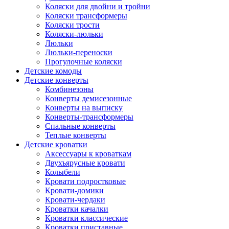
Коляски для двойни и тройни
Коляски трансформеры
Коляски трости
Коляски-люльки
Люльки
Люльки-переноски
Прогулочные коляски
Детские комоды
Детские конверты
Комбинезоны
Конверты демисезонные
Конверты на выписку
Конверты-трансформеры
Спальные конверты
Теплые конверты
Детские кроватки
Аксессуары к кроваткам
Двухъярусные кровати
Колыбели
Кровати подростковые
Кровати-домики
Кровати-чердаки
Кроватки качалки
Кроватки классические
Кроватки приставные