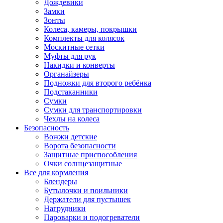
Дождевики
Замки
Зонты
Колеса, камеры, покрышки
Комплекты для колясок
Москитные сетки
Муфты для рук
Накидки и конверты
Органайзеры
Подножки для второго ребёнка
Подстаканники
Сумки
Сумки для транспортировки
Чехлы на колеса
Безопасность
Вожжи детские
Ворота безопасности
Защитные приспособления
Очки солнцезащитные
Все для кормления
Блендеры
Бутылочки и поильники
Держатели для пустышек
Нагрудники
Пароварки и подогреватели