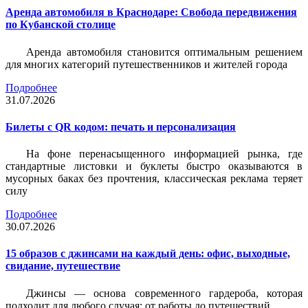
Аренда автомобиля в Краснодаре: Свобода передвижения
по Кубанской столице
Аренда автомобиля становится оптимальным решением
для многих категорий путешественников и жителей города
Подробнее
31.07.2026
Билеты c QR кодом: печать и персонализация
На фоне перенасыщенного информацией рынка, где
стандартные листовки и буклеты быстро оказываются в
мусорных баках без прочтения, классическая реклама теряет
силу
Подробнее
30.07.2026
15 образов с джинсами на каждый день: офис, выходные,
свидание, путешествие
Джинсы — основа современного гардероба, которая
подходит для любого случая: от работы до путешествий