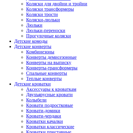
Коляски для двойни и тройни
Коляски трансформеры
Коляски трости
Коляски-люльки
Люльки
Люльки-переноски
Прогулочные коляски
Детские комоды
Детские конверты
Комбинезоны
Конверты демисезонные
Конверты на выписку
Конверты-трансформеры
Спальные конверты
Теплые конверты
Детские кроватки
Аксессуары к кроваткам
Двухъярусные кровати
Колыбели
Кровати подростковые
Кровати-домики
Кровати-чердаки
Кроватки качалки
Кроватки классические
Кроватки приставные