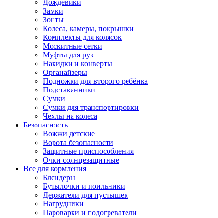
Дождевики
Замки
Зонты
Колеса, камеры, покрышки
Комплекты для колясок
Москитные сетки
Муфты для рук
Накидки и конверты
Органайзеры
Подножки для второго ребёнка
Подстаканники
Сумки
Сумки для транспортировки
Чехлы на колеса
Безопасность
Вожжи детские
Ворота безопасности
Защитные приспособления
Очки солнцезащитные
Все для кормления
Блендеры
Бутылочки и поильники
Держатели для пустышек
Нагрудники
Пароварки и подогреватели