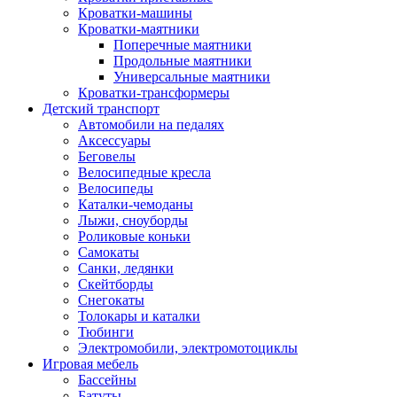
Кроватки-машины
Кроватки-маятники
Поперечные маятники
Продольные маятники
Универсальные маятники
Кроватки-трансформеры
Детский транспорт
Автомобили на педалях
Аксессуары
Беговелы
Велосипедные кресла
Велосипеды
Каталки-чемоданы
Лыжи, сноуборды
Роликовые коньки
Самокаты
Санки, ледянки
Скейтборды
Снегокаты
Толокары и каталки
Тюбинги
Электромобили, электромотоциклы
Игровая мебель
Бассейны
Батуты