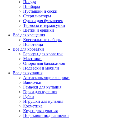
Посуда
Приборы
Пустышки и соски
Стерилизаторы
Сушки для бутылочек
Термосы и термосумки
Щётки и ёршики
Всё для крещения
Крестильные наборы
Полотенца
Все для кроватки
Барьеры для кроваток
Маятники
Опоры для балдахинов
Подвески и мобили
Все для купания
Антискользящие коврики
Ванночки
Гамачки для купания
Горки для купания
Губки
Игрушки для купания
Косметика
Круги для купания
Подставки под ванночки