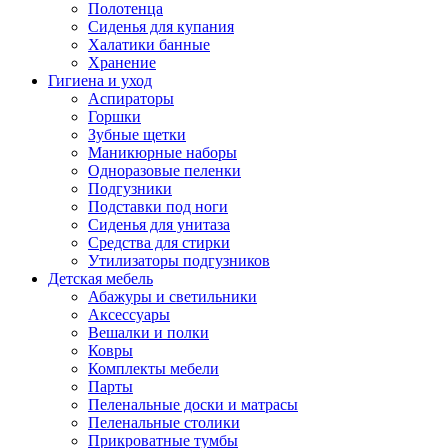
Полотенца
Сиденья для купания
Халатики банные
Хранение
Гигиена и уход
Аспираторы
Горшки
Зубные щетки
Маникюрные наборы
Одноразовые пеленки
Подгузники
Подставки под ноги
Сиденья для унитаза
Средства для стирки
Утилизаторы подгузников
Детская мебель
Абажуры и светильники
Аксессуары
Вешалки и полки
Ковры
Комплекты мебели
Парты
Пеленальные доски и матрасы
Пеленальные столики
Прикроватные тумбы