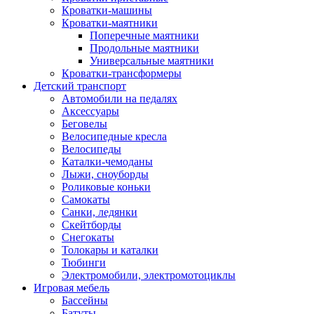
Кроватки-машины
Кроватки-маятники
Поперечные маятники
Продольные маятники
Универсальные маятники
Кроватки-трансформеры
Детский транспорт
Автомобили на педалях
Аксессуары
Беговелы
Велосипедные кресла
Велосипеды
Каталки-чемоданы
Лыжи, сноуборды
Роликовые коньки
Самокаты
Санки, ледянки
Скейтборды
Снегокаты
Толокары и каталки
Тюбинги
Электромобили, электромотоциклы
Игровая мебель
Бассейны
Батуты