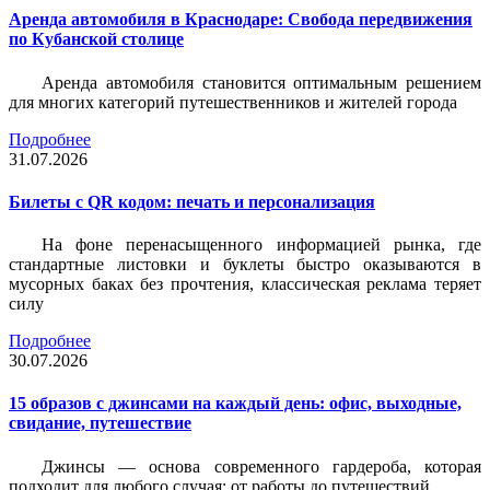
Аренда автомобиля в Краснодаре: Свобода передвижения
по Кубанской столице
Аренда автомобиля становится оптимальным решением
для многих категорий путешественников и жителей города
Подробнее
31.07.2026
Билеты c QR кодом: печать и персонализация
На фоне перенасыщенного информацией рынка, где
стандартные листовки и буклеты быстро оказываются в
мусорных баках без прочтения, классическая реклама теряет
силу
Подробнее
30.07.2026
15 образов с джинсами на каждый день: офис, выходные,
свидание, путешествие
Джинсы — основа современного гардероба, которая
подходит для любого случая: от работы до путешествий