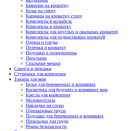
Балдахины
Бамперы на кроватку
Белье на смену
Карманы на кроватку, стену
Комплекты в колыбель
Комплекты в кроватку
Комплекты для круглых и овальных кроватей
Комплекты для подростковых кроватей
Одеяла и пледы
Пеленки в кроватку
Подушки и позиционеры
Простыни
Спальные мешки
Слинги и рюкзаки
Стульчики для кормления
Товары для мам
Белье для беременных и кормящих
Косметика для будущих и кормящих мам
Кресла для кормления
Молокоотсосы
Накладки на соски
Одноразовые трусы
Подушки для беременных и кормящих
Прокладки для груди
Ремни безопасности