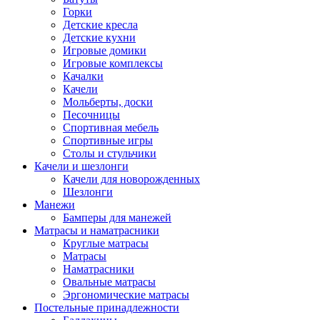
Горки
Детские кресла
Детские кухни
Игровые домики
Игровые комплексы
Качалки
Качели
Мольберты, доски
Песочницы
Спортивная мебель
Спортивные игры
Столы и стульчики
Качели и шезлонги
Качели для новорожденных
Шезлонги
Манежи
Бамперы для манежей
Матрасы и наматрасники
Круглые матрасы
Матрасы
Наматрасники
Овальные матрасы
Эргономические матрасы
Постельные принадлежности