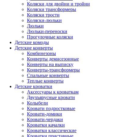
Коляски для двойни и тройни
Коляски трансформеры
Коляски трости
Коляски-люльки
Люльки
Люльки-переноски
Прогулочные коляски
Детские комоды
Детские конверты
Комбинезоны
Конверты демисезонные
Конверты на выписку
Конверты-трансформеры
Спальные конверты
Теплые конверты
Детские кроватки
Аксессуары к кроваткам
Двухъярусные кровати
Колыбели
Кровати подростковые
Кровати-домики
Кровати-чердаки
Кроватки качалки
Кроватки классические
Кроватки приставные