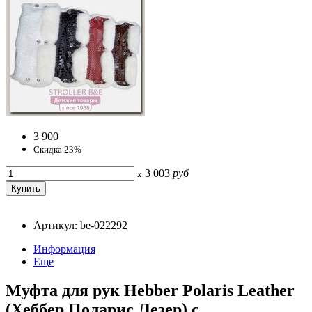
3 900
Скидка 23%
3 003
руб
x
Артикул: be-022292
Информация
Еще
Муфта для рук Hebber Polaris Leather
(Хеббер Поларис Лезер) с