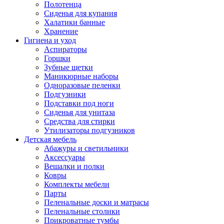
Полотенца
Сиденья для купания
Халатики банные
Хранение
Гигиена и уход
Аспираторы
Горшки
Зубные щетки
Маникюрные наборы
Одноразовые пеленки
Подгузники
Подставки под ноги
Сиденья для унитаза
Средства для стирки
Утилизаторы подгузников
Детская мебель
Абажуры и светильники
Аксессуары
Вешалки и полки
Ковры
Комплекты мебели
Парты
Пеленальные доски и матрасы
Пеленальные столики
Прикроватные тумбы