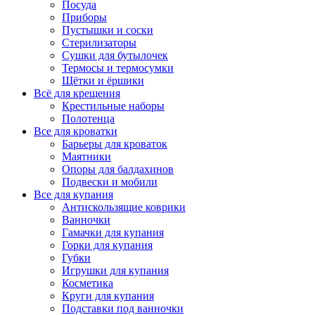
Посуда
Приборы
Пустышки и соски
Стерилизаторы
Сушки для бутылочек
Термосы и термосумки
Щётки и ёршики
Всё для крещения
Крестильные наборы
Полотенца
Все для кроватки
Барьеры для кроваток
Маятники
Опоры для балдахинов
Подвески и мобили
Все для купания
Антискользящие коврики
Ванночки
Гамачки для купания
Горки для купания
Губки
Игрушки для купания
Косметика
Круги для купания
Подставки под ванночки