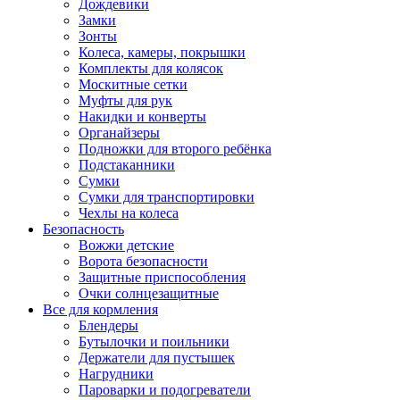
Дождевики
Замки
Зонты
Колеса, камеры, покрышки
Комплекты для колясок
Москитные сетки
Муфты для рук
Накидки и конверты
Органайзеры
Подножки для второго ребёнка
Подстаканники
Сумки
Сумки для транспортировки
Чехлы на колеса
Безопасность
Вожжи детские
Ворота безопасности
Защитные приспособления
Очки солнцезащитные
Все для кормления
Блендеры
Бутылочки и поильники
Держатели для пустышек
Нагрудники
Пароварки и подогреватели