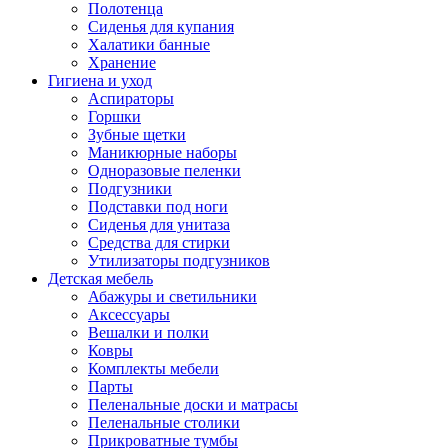
Полотенца
Сиденья для купания
Халатики банные
Хранение
Гигиена и уход
Аспираторы
Горшки
Зубные щетки
Маникюрные наборы
Одноразовые пеленки
Подгузники
Подставки под ноги
Сиденья для унитаза
Средства для стирки
Утилизаторы подгузников
Детская мебель
Абажуры и светильники
Аксессуары
Вешалки и полки
Ковры
Комплекты мебели
Парты
Пеленальные доски и матрасы
Пеленальные столики
Прикроватные тумбы