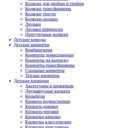
Коляски для двойни и тройни
Коляски трансформеры
Коляски трости
Коляски-люльки
Люльки
Люльки-переноски
Прогулочные коляски
Детские комоды
Детские конверты
Комбинезоны
Конверты демисезонные
Конверты на выписку
Конверты-трансформеры
Спальные конверты
Теплые конверты
Детские кроватки
Аксессуары к кроваткам
Двухъярусные кровати
Колыбели
Кровати подростковые
Кровати-домики
Кровати-чердаки
Кроватки качалки
Кроватки классические
Кроватки приставные