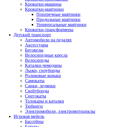
Кроватки-машины
Кроватки-маятники
Поперечные маятники
Продольные маятники
Универсальные маятники
Кроватки-трансформеры
Детский транспорт
Автомобили на педалях
Аксессуары
Беговелы
Велосипедные кресла
Велосипеды
Каталки-чемоданы
Лыжи, сноуборды
Роликовые коньки
Самокаты
Санки, ледянки
Скейтборды
Снегокаты
Толокары и каталки
Тюбинги
Электромобили, электромотоциклы
Игровая мебель
Бассейны
Батуты