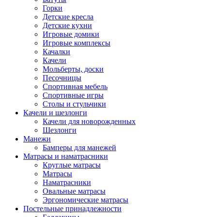
Горки
Детские кресла
Детские кухни
Игровые домики
Игровые комплексы
Качалки
Качели
Мольберты, доски
Песочницы
Спортивная мебель
Спортивные игры
Столы и стульчики
Качели и шезлонги
Качели для новорожденных
Шезлонги
Манежи
Бамперы для манежей
Матрасы и наматрасники
Круглые матрасы
Матрасы
Наматрасники
Овальные матрасы
Эргономические матрасы
Постельные принадлежности