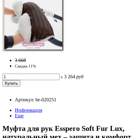
3 668
Скидка 11%
3 264
руб
x
Артикул: be-020251
Информация
Еще
Муфта для рук Esspero Soft Fur Lux,
натуральный мех – защита и комфорт