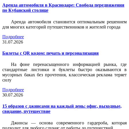
Аренда автомобиля в Краснодаре: Свобода передвижения
по Кубанской столице
Аренда автомобиля становится оптимальным решением
для многих категорий путешественников и жителей города
Подробнее
31.07.2026
Билеты c QR кодом: печать и персонализация
На фоне перенасыщенного информацией рынка, где
стандартные листовки и буклеты быстро оказываются в
мусорных баках без прочтения, классическая реклама теряет
силу
Подробнее
30.07.2026
15 образов с джинсами на каждый день: офис, выходные,
свидание, путешествие
Джинсы — основа современного гардероба, которая
подходит для любого случая: от работы до путешествий