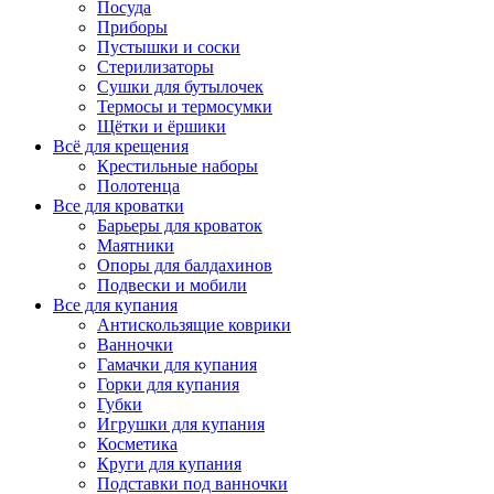
Посуда
Приборы
Пустышки и соски
Стерилизаторы
Сушки для бутылочек
Термосы и термосумки
Щётки и ёршики
Всё для крещения
Крестильные наборы
Полотенца
Все для кроватки
Барьеры для кроваток
Маятники
Опоры для балдахинов
Подвески и мобили
Все для купания
Антискользящие коврики
Ванночки
Гамачки для купания
Горки для купания
Губки
Игрушки для купания
Косметика
Круги для купания
Подставки под ванночки