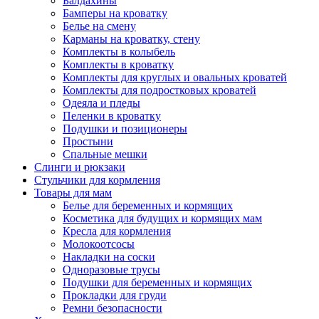
Балдахины
Бамперы на кроватку
Белье на смену
Карманы на кроватку, стену
Комплекты в колыбель
Комплекты в кроватку
Комплекты для круглых и овальных кроватей
Комплекты для подростковых кроватей
Одеяла и пледы
Пеленки в кроватку
Подушки и позиционеры
Простыни
Спальные мешки
Слинги и рюкзаки
Стульчики для кормления
Товары для мам
Белье для беременных и кормящих
Косметика для будущих и кормящих мам
Кресла для кормления
Молокоотсосы
Накладки на соски
Одноразовые трусы
Подушки для беременных и кормящих
Прокладки для груди
Ремни безопасности