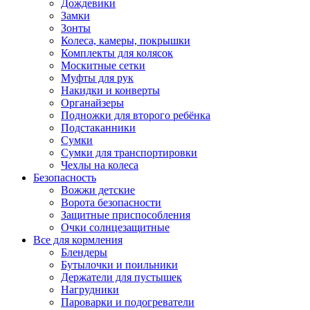
Дождевики
Замки
Зонты
Колеса, камеры, покрышки
Комплекты для колясок
Москитные сетки
Муфты для рук
Накидки и конверты
Органайзеры
Подножки для второго ребёнка
Подстаканники
Сумки
Сумки для транспортировки
Чехлы на колеса
Безопасность
Вожжи детские
Ворота безопасности
Защитные приспособления
Очки солнцезащитные
Все для кормления
Блендеры
Бутылочки и поильники
Держатели для пустышек
Нагрудники
Пароварки и подогреватели