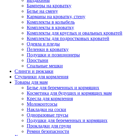
Балдахины
Бамперы на кроватку
Белье на смену
Карманы на кроватку, стену
Комплекты в колыбель
Комплекты в кроватку
Комплекты для круглых и овальных кроватей
Комплекты для подростковых кроватей
Одеяла и пледы
Пеленки в кроватку
Подушки и позиционеры
Простыни
Спальные мешки
Слинги и рюкзаки
Стульчики для кормления
Товары для мам
Белье для беременных и кормящих
Косметика для будущих и кормящих мам
Кресла для кормления
Молокоотсосы
Накладки на соски
Одноразовые трусы
Подушки для беременных и кормящих
Прокладки для груди
Ремни безопасности