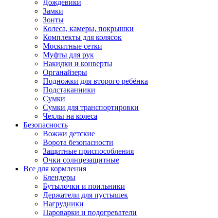
Дождевики
Замки
Зонты
Колеса, камеры, покрышки
Комплекты для колясок
Москитные сетки
Муфты для рук
Накидки и конверты
Органайзеры
Подножки для второго ребёнка
Подстаканники
Сумки
Сумки для транспортировки
Чехлы на колеса
Безопасность
Вожжи детские
Ворота безопасности
Защитные приспособления
Очки солнцезащитные
Все для кормления
Блендеры
Бутылочки и поильники
Держатели для пустышек
Нагрудники
Пароварки и подогреватели