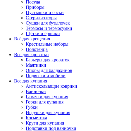
Посуда
Приборы
Пустышки и соски
Стерилизаторы
Сушки для бутылочек
Термосы и термосумки
Щётки и ёршики
Всё для крещения
Крестильные наборы
Полотенца
Все для кроватки
Барьеры для кроваток
Маятники
Опоры для балдахинов
Подвески и мобили
Все для купания
Антискользящие коврики
Ванночки
Гамачки для купания
Горки для купания
Губки
Игрушки для купания
Косметика
Круги для купания
Подставки под ванночки