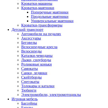
Кроватки-машины
Кроватки-маятники
Поперечные маятники
Продольные маятники
Универсальные маятники
Кроватки-трансформеры
Детский транспорт
Автомобили на педалях
Аксессуары
Беговелы
Велосипедные кресла
Велосипеды
Каталки-чемоданы
Лыжи, сноуборды
Роликовые коньки
Самокаты
Санки, ледянки
Скейтборды
Снегокаты
Толокары и каталки
Тюбинги
Электромобили, электромотоциклы
Игровая мебель
Бассейны
Батуты