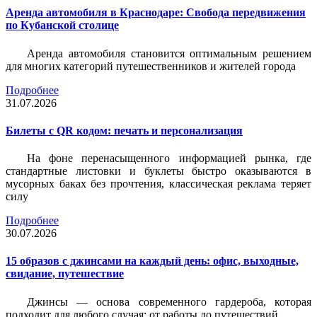
Аренда автомобиля в Краснодаре: Свобода передвижения
по Кубанской столице
Аренда автомобиля становится оптимальным решением
для многих категорий путешественников и жителей города
Подробнее
31.07.2026
Билеты c QR кодом: печать и персонализация
На фоне перенасыщенного информацией рынка, где
стандартные листовки и буклеты быстро оказываются в
мусорных баках без прочтения, классическая реклама теряет
силу
Подробнее
30.07.2026
15 образов с джинсами на каждый день: офис, выходные,
свидание, путешествие
Джинсы — основа современного гардероба, которая
подходит для любого случая: от работы до путешествий