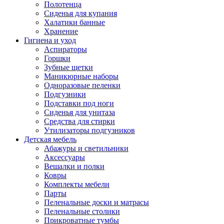
Полотенца
Сиденья для купания
Халатики банные
Хранение
Гигиена и уход
Аспираторы
Горшки
Зубные щетки
Маникюрные наборы
Одноразовые пеленки
Подгузники
Подставки под ноги
Сиденья для унитаза
Средства для стирки
Утилизаторы подгузников
Детская мебель
Абажуры и светильники
Аксессуары
Вешалки и полки
Ковры
Комплекты мебели
Парты
Пеленальные доски и матрасы
Пеленальные столики
Прикроватные тумбы