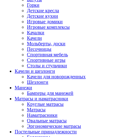
Горки
Детские кресла
Детские кухни
Игровые домики
Игровые комплексы
Качалки
Качели
Мольберты, доски
Песочницы
Спортивная мебель
Спортивные игры
Столы и стульчики
Качели и шезлонги
Качели для новорожденных
Шезлонги
Манежи
Бамперы для манежей
Матрасы и наматрасники
Круглые матрасы
Матрасы
Наматрасники
Овальные матрасы
Эргономические матрасы
Постельные принадлежности