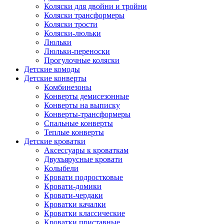
Коляски для двойни и тройни
Коляски трансформеры
Коляски трости
Коляски-люльки
Люльки
Люльки-переноски
Прогулочные коляски
Детские комоды
Детские конверты
Комбинезоны
Конверты демисезонные
Конверты на выписку
Конверты-трансформеры
Спальные конверты
Теплые конверты
Детские кроватки
Аксессуары к кроваткам
Двухъярусные кровати
Колыбели
Кровати подростковые
Кровати-домики
Кровати-чердаки
Кроватки качалки
Кроватки классические
Кроватки приставные