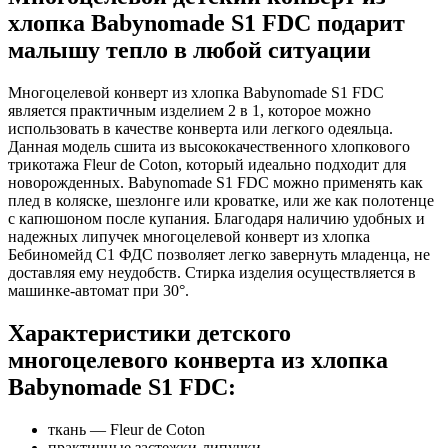
хлопка Babynomade S1 FDC подарит
малышу тепло в любой ситуации
Многоцелевой конверт из хлопка Babynomade S1 FDC
является практичным изделием 2 в 1, которое можно
использовать в качестве конверта или легкого одеяльца.
Данная модель сшита из высококачественного хлопкового
трикотажа Fleur de Coton, который идеально подходит для
новорожденных. Babynomade S1 FDC можно применять как
плед в коляске, шезлонге или кроватке, или же как полотенце
с капюшоном после купания. Благодаря наличию удобных и
надежных липучек многоцелевой конверт из хлопка
Бебиномейд С1 ФДС позволяет легко завернуть младенца, не
доставляя ему неудобств. Стирка изделия осуществляется в
машинке-автомат при 30°.
Характеристики детского
многоцелевого конверта из хлопка
Babynomade S1 FDC:
ткань — Fleur de Coton
практичные застежки-липучки