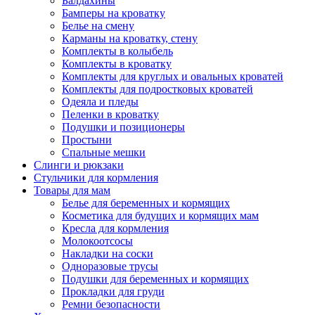
Балдахины
Бамперы на кроватку
Белье на смену
Карманы на кроватку, стену
Комплекты в колыбель
Комплекты в кроватку
Комплекты для круглых и овальных кроватей
Комплекты для подростковых кроватей
Одеяла и пледы
Пеленки в кроватку
Подушки и позиционеры
Простыни
Спальные мешки
Слинги и рюкзаки
Стульчики для кормления
Товары для мам
Белье для беременных и кормящих
Косметика для будущих и кормящих мам
Кресла для кормления
Молокоотсосы
Накладки на соски
Одноразовые трусы
Подушки для беременных и кормящих
Прокладки для груди
Ремни безопасности