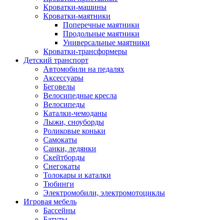
Кроватки-машины
Кроватки-маятники
Поперечные маятники
Продольные маятники
Универсальные маятники
Кроватки-трансформеры
Детский транспорт
Автомобили на педалях
Аксессуары
Беговелы
Велосипедные кресла
Велосипеды
Каталки-чемоданы
Лыжи, сноуборды
Роликовые коньки
Самокаты
Санки, ледянки
Скейтборды
Снегокаты
Толокары и каталки
Тюбинги
Электромобили, электромотоциклы
Игровая мебель
Бассейны
Батуты