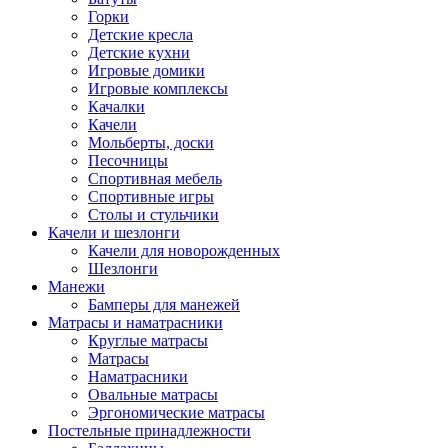
Горки
Детские кресла
Детские кухни
Игровые домики
Игровые комплексы
Качалки
Качели
Мольберты, доски
Песочницы
Спортивная мебель
Спортивные игры
Столы и стульчики
Качели и шезлонги
Качели для новорожденных
Шезлонги
Манежи
Бамперы для манежей
Матрасы и наматрасники
Круглые матрасы
Матрасы
Наматрасники
Овальные матрасы
Эргономические матрасы
Постельные принадлежности