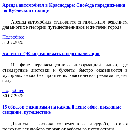
Аренда автомобиля в Краснодаре: Свобода передвижения
по Кубанской столице
Аренда автомобиля становится оптимальным решением
для многих категорий путешественников и жителей города
Подробнее
31.07.2026
Билеты c QR кодом: печать и персонализация
На фоне перенасыщенного информацией рынка, где
стандартные листовки и буклеты быстро оказываются в
мусорных баках без прочтения, классическая реклама теряет
силу
Подробнее
30.07.2026
15 образов с джинсами на каждый день: офис, выходные,
свидание, путешествие
Джинсы — основа современного гардероба, которая
подходит для любого случая: от работы до путешествий