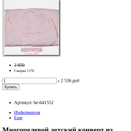
2 850
Скидка 11%
2 536
руб
x
Артикул: be-641552
Информация
Еще
Многоцелевой детский конверт из