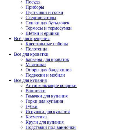
Посуда
Приборы
Пустышки и соски
Стерилизаторы
Сушки для бутылочек
Термосы и термосумки
Щётки и ёршики
Всё для крещения
Крестильные наборы
Полотенца
Все для кроватки
Барьеры для кроваток
Маятники
Опоры для балдахинов
Подвески и мобили
Все для купания
Антискользящие коврики
Ванночки
Гамачки для купания
Горки для купания
Губки
Игрушки для купания
Косметика
Круги для купания
Подставки под ванночки