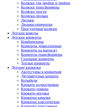
Коляски для двойни и тройни
Коляски трансформеры
Коляски трости
Коляски-люльки
Люльки
Люльки-переноски
Прогулочные коляски
Детские комоды
Детские конверты
Комбинезоны
Конверты демисезонные
Конверты на выписку
Конверты-трансформеры
Спальные конверты
Теплые конверты
Детские кроватки
Аксессуары к кроваткам
Двухъярусные кровати
Колыбели
Кровати подростковые
Кровати-домики
Кровати-чердаки
Кроватки качалки
Кроватки классические
Кроватки приставные