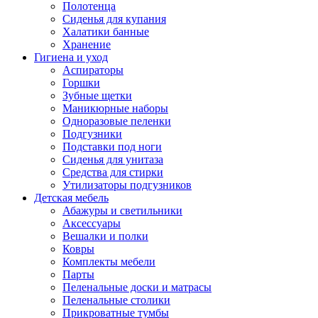
Полотенца
Сиденья для купания
Халатики банные
Хранение
Гигиена и уход
Аспираторы
Горшки
Зубные щетки
Маникюрные наборы
Одноразовые пеленки
Подгузники
Подставки под ноги
Сиденья для унитаза
Средства для стирки
Утилизаторы подгузников
Детская мебель
Абажуры и светильники
Аксессуары
Вешалки и полки
Ковры
Комплекты мебели
Парты
Пеленальные доски и матрасы
Пеленальные столики
Прикроватные тумбы