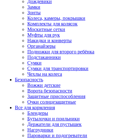
Дождевики
Замки
Зонты
Колеса, камеры, покрышки
Комплекты для колясок
Москитные сетки
Муфты для рук
Накидки и конверты
Органайзеры
Подножки для второго ребёнка
Подстаканники
Сумки
Сумки для транспортировки
Чехлы на колеса
Безопасность
Вожжи детские
Ворота безопасности
Защитные приспособления
Очки солнцезащитные
Все для кормления
Блендеры
Бутылочки и поильники
Держатели для пустышек
Нагрудники
Пароварки и подогреватели