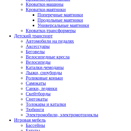
Кроватки-машины
Кроватки-маятники
Поперечные маятники
Продольные маятники
Универсальные маятники
Кроватки-трансформеры
Детский транспорт
Автомобили на педалях
Аксессуары
Беговелы
Велосипедные кресла
Велосипеды
Каталки-чемоданы
Лыжи, сноуборды
Роликовые коньки
Самокаты
Санки, ледянки
Скейтборды
Снегокаты
Толокары и каталки
Тюбинги
Электромобили, электромотоциклы
Игровая мебель
Бассейны
Батуты