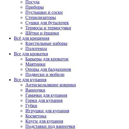
Посуда
Приборы
Пустышки и соски
Стерилизаторы
Сушки для бутылочек
Термосы и термосумки
Щётки и ёршики
Всё для крещения
Крестильные наборы
Полотенца
Все для кроватки
Барьеры для кроваток
Маятники
Опоры для балдахинов
Подвески и мобили
Все для купания
Антискользящие коврики
Ванночки
Гамачки для купания
Горки для купания
Губки
Игрушки для купания
Косметика
Круги для купания
Подставки под ванночки