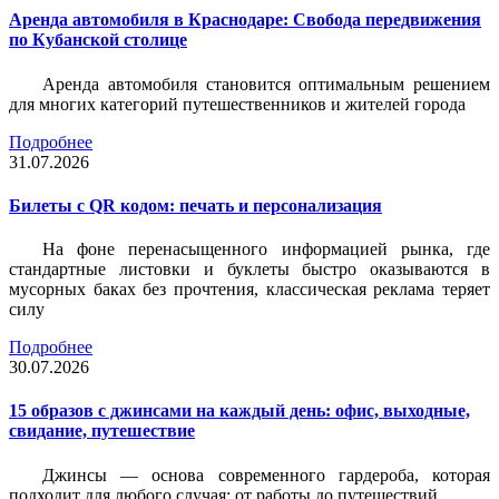
Аренда автомобиля в Краснодаре: Свобода передвижения
по Кубанской столице
Аренда автомобиля становится оптимальным решением
для многих категорий путешественников и жителей города
Подробнее
31.07.2026
Билеты c QR кодом: печать и персонализация
На фоне перенасыщенного информацией рынка, где
стандартные листовки и буклеты быстро оказываются в
мусорных баках без прочтения, классическая реклама теряет
силу
Подробнее
30.07.2026
15 образов с джинсами на каждый день: офис, выходные,
свидание, путешествие
Джинсы — основа современного гардероба, которая
подходит для любого случая: от работы до путешествий