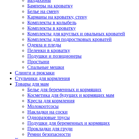
Балдахины
Бамперы на кроватку
Белье на смену
Карманы на кроватку, стену
Комплекты в колыбель
Комплекты в кроватку
Комплекты для круглых и овальных кроватей
Комплекты для подростковых кроватей
Одеяла и пледы
Пеленки в кроватку
Подушки и позиционеры
Простыни
Спальные мешки
Слинги и рюкзаки
Стульчики для кормления
Товары для мам
Белье для беременных и кормящих
Косметика для будущих и кормящих мам
Кресла для кормления
Молокоотсосы
Накладки на соски
Одноразовые трусы
Подушки для беременных и кормящих
Прокладки для груди
Ремни безопасности