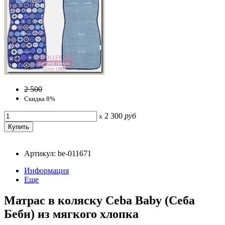
2 500
Скидка 8%
2 300
руб
x
Артикул: be-011671
Информация
Еще
Матрас в коляску Ceba Baby (Себа
Беби) из мягкого хлопка