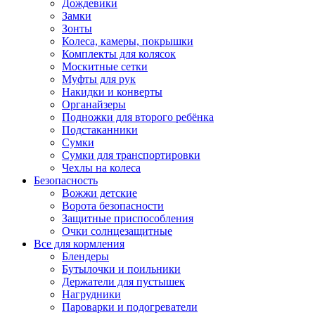
Дождевики
Замки
Зонты
Колеса, камеры, покрышки
Комплекты для колясок
Москитные сетки
Муфты для рук
Накидки и конверты
Органайзеры
Подножки для второго ребёнка
Подстаканники
Сумки
Сумки для транспортировки
Чехлы на колеса
Безопасность
Вожжи детские
Ворота безопасности
Защитные приспособления
Очки солнцезащитные
Все для кормления
Блендеры
Бутылочки и поильники
Держатели для пустышек
Нагрудники
Пароварки и подогреватели