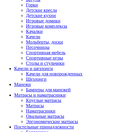
Горки
Детские кресла
Детские кухни
Игровые домики
Игровые комплексы
Качалки
Качели
Мольберты, доски
Песочницы
Спортивная мебель
Спортивные игры
Столы и стульчики
Качели и шезлонги
Качели для новорожденных
Шезлонги
Манежи
Бамперы для манежей
Матрасы и наматрасники
Круглые матрасы
Матрасы
Наматрасники
Овальные матрасы
Эргономические матрасы
Постельные принадлежности