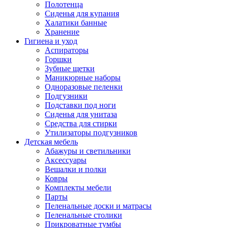
Полотенца
Сиденья для купания
Халатики банные
Хранение
Гигиена и уход
Аспираторы
Горшки
Зубные щетки
Маникюрные наборы
Одноразовые пеленки
Подгузники
Подставки под ноги
Сиденья для унитаза
Средства для стирки
Утилизаторы подгузников
Детская мебель
Абажуры и светильники
Аксессуары
Вешалки и полки
Ковры
Комплекты мебели
Парты
Пеленальные доски и матрасы
Пеленальные столики
Прикроватные тумбы