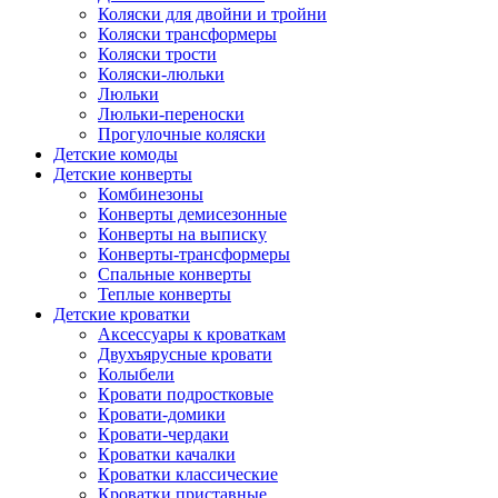
Коляски для двойни и тройни
Коляски трансформеры
Коляски трости
Коляски-люльки
Люльки
Люльки-переноски
Прогулочные коляски
Детские комоды
Детские конверты
Комбинезоны
Конверты демисезонные
Конверты на выписку
Конверты-трансформеры
Спальные конверты
Теплые конверты
Детские кроватки
Аксессуары к кроваткам
Двухъярусные кровати
Колыбели
Кровати подростковые
Кровати-домики
Кровати-чердаки
Кроватки качалки
Кроватки классические
Кроватки приставные