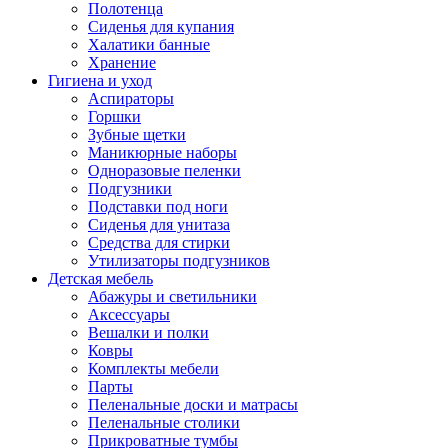
Полотенца
Сиденья для купания
Халатики банные
Хранение
Гигиена и уход
Аспираторы
Горшки
Зубные щетки
Маникюрные наборы
Одноразовые пеленки
Подгузники
Подставки под ноги
Сиденья для унитаза
Средства для стирки
Утилизаторы подгузников
Детская мебель
Абажуры и светильники
Аксессуары
Вешалки и полки
Ковры
Комплекты мебели
Парты
Пеленальные доски и матрасы
Пеленальные столики
Прикроватные тумбы