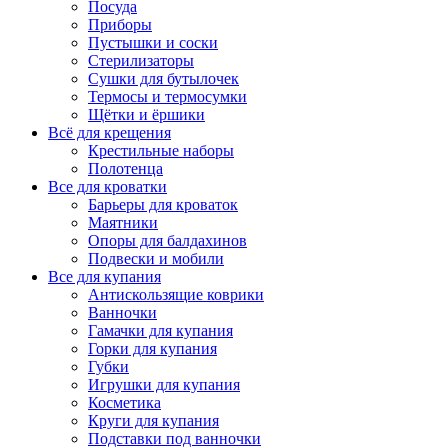
Посуда
Приборы
Пустышки и соски
Стерилизаторы
Сушки для бутылочек
Термосы и термосумки
Щётки и ёршики
Всё для крещения
Крестильные наборы
Полотенца
Все для кроватки
Барьеры для кроваток
Маятники
Опоры для балдахинов
Подвески и мобили
Все для купания
Антискользящие коврики
Ванночки
Гамачки для купания
Горки для купания
Губки
Игрушки для купания
Косметика
Круги для купания
Подставки под ванночки