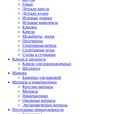
Горки
Детские кресла
Детские кухни
Игровые домики
Игровые комплексы
Качалки
Качели
Мольберты, доски
Песочницы
Спортивная мебель
Спортивные игры
Столы и стульчики
Качели и шезлонги
Качели для новорожденных
Шезлонги
Манежи
Бамперы для манежей
Матрасы и наматрасники
Круглые матрасы
Матрасы
Наматрасники
Овальные матрасы
Эргономические матрасы
Постельные принадлежности