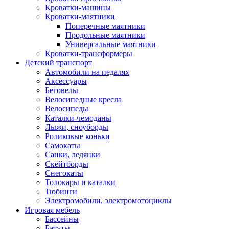
Кроватки-машины
Кроватки-маятники
Поперечные маятники
Продольные маятники
Универсальные маятники
Кроватки-трансформеры
Детский транспорт
Автомобили на педалях
Аксессуары
Беговелы
Велосипедные кресла
Велосипеды
Каталки-чемоданы
Лыжи, сноуборды
Роликовые коньки
Самокаты
Санки, ледянки
Скейтборды
Снегокаты
Толокары и каталки
Тюбинги
Электромобили, электромотоциклы
Игровая мебель
Бассейны
Батуты