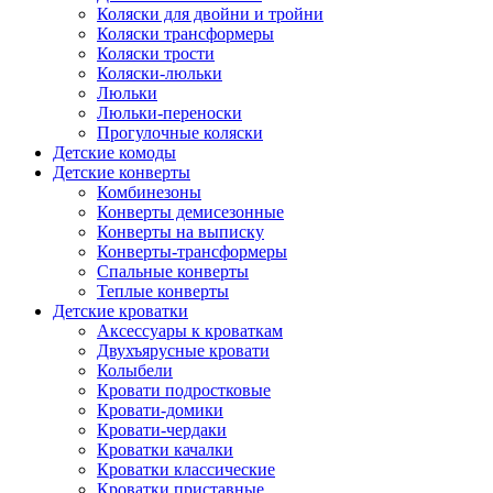
Коляски для двойни и тройни
Коляски трансформеры
Коляски трости
Коляски-люльки
Люльки
Люльки-переноски
Прогулочные коляски
Детские комоды
Детские конверты
Комбинезоны
Конверты демисезонные
Конверты на выписку
Конверты-трансформеры
Спальные конверты
Теплые конверты
Детские кроватки
Аксессуары к кроваткам
Двухъярусные кровати
Колыбели
Кровати подростковые
Кровати-домики
Кровати-чердаки
Кроватки качалки
Кроватки классические
Кроватки приставные