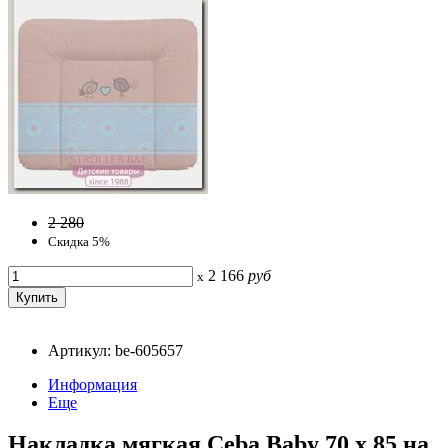
2 280
Скидка 5%
2 166
руб
x
Артикул: be-605657
Информация
Еще
Накладка мягкая Ceba Baby 70 х 85 на