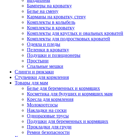
Балдахины
Бамперы на кроватку
Белье на смену
Карманы на кроватку, стену
Комплекты в колыбель
Комплекты в кроватку
Комплекты для круглых и овальных кроватей
Комплекты для подростковых кроватей
Одеяла и пледы
Пеленки в кроватку
Подушки и позиционеры
Простыни
Спальные мешки
Слинги и рюкзаки
Стульчики для кормления
Товары для мам
Белье для беременных и кормящих
Косметика для будущих и кормящих мам
Кресла для кормления
Молокоотсосы
Накладки на соски
Одноразовые трусы
Подушки для беременных и кормящих
Прокладки для груди
Ремни безопасности