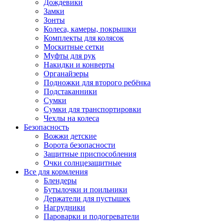
Дождевики
Замки
Зонты
Колеса, камеры, покрышки
Комплекты для колясок
Москитные сетки
Муфты для рук
Накидки и конверты
Органайзеры
Подножки для второго ребёнка
Подстаканники
Сумки
Сумки для транспортировки
Чехлы на колеса
Безопасность
Вожжи детские
Ворота безопасности
Защитные приспособления
Очки солнцезащитные
Все для кормления
Блендеры
Бутылочки и поильники
Держатели для пустышек
Нагрудники
Пароварки и подогреватели