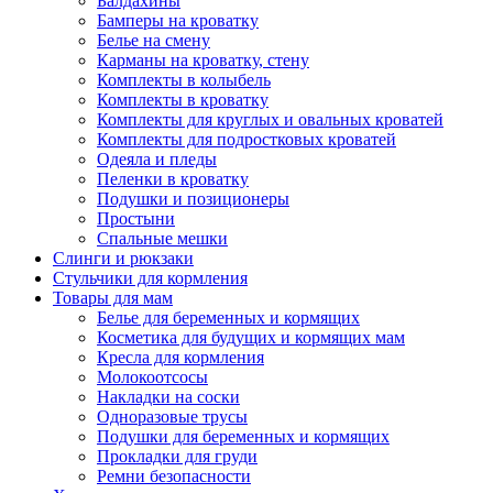
Балдахины
Бамперы на кроватку
Белье на смену
Карманы на кроватку, стену
Комплекты в колыбель
Комплекты в кроватку
Комплекты для круглых и овальных кроватей
Комплекты для подростковых кроватей
Одеяла и пледы
Пеленки в кроватку
Подушки и позиционеры
Простыни
Спальные мешки
Слинги и рюкзаки
Стульчики для кормления
Товары для мам
Белье для беременных и кормящих
Косметика для будущих и кормящих мам
Кресла для кормления
Молокоотсосы
Накладки на соски
Одноразовые трусы
Подушки для беременных и кормящих
Прокладки для груди
Ремни безопасности