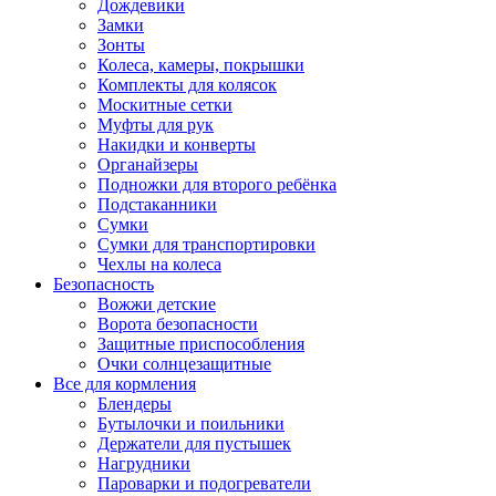
Дождевики
Замки
Зонты
Колеса, камеры, покрышки
Комплекты для колясок
Москитные сетки
Муфты для рук
Накидки и конверты
Органайзеры
Подножки для второго ребёнка
Подстаканники
Сумки
Сумки для транспортировки
Чехлы на колеса
Безопасность
Вожжи детские
Ворота безопасности
Защитные приспособления
Очки солнцезащитные
Все для кормления
Блендеры
Бутылочки и поильники
Держатели для пустышек
Нагрудники
Пароварки и подогреватели