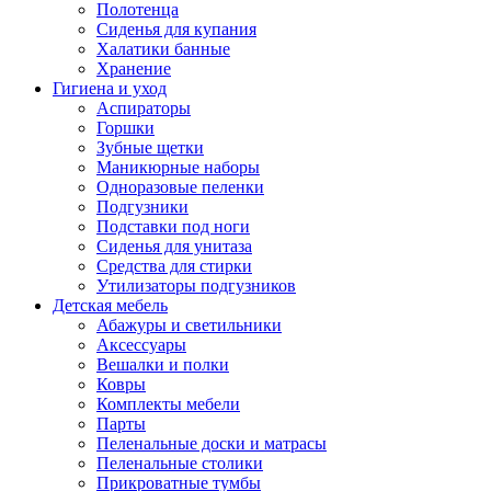
Полотенца
Сиденья для купания
Халатики банные
Хранение
Гигиена и уход
Аспираторы
Горшки
Зубные щетки
Маникюрные наборы
Одноразовые пеленки
Подгузники
Подставки под ноги
Сиденья для унитаза
Средства для стирки
Утилизаторы подгузников
Детская мебель
Абажуры и светильники
Аксессуары
Вешалки и полки
Ковры
Комплекты мебели
Парты
Пеленальные доски и матрасы
Пеленальные столики
Прикроватные тумбы