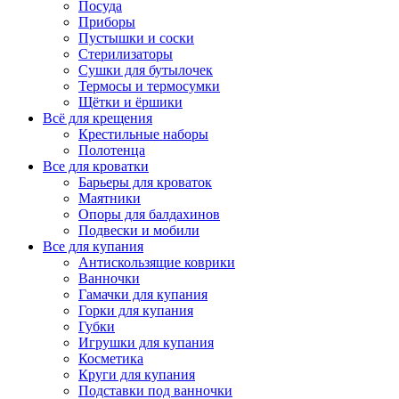
Посуда
Приборы
Пустышки и соски
Стерилизаторы
Сушки для бутылочек
Термосы и термосумки
Щётки и ёршики
Всё для крещения
Крестильные наборы
Полотенца
Все для кроватки
Барьеры для кроваток
Маятники
Опоры для балдахинов
Подвески и мобили
Все для купания
Антискользящие коврики
Ванночки
Гамачки для купания
Горки для купания
Губки
Игрушки для купания
Косметика
Круги для купания
Подставки под ванночки