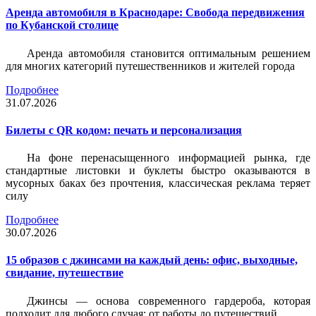
Аренда автомобиля в Краснодаре: Свобода передвижения
по Кубанской столице
Аренда автомобиля становится оптимальным решением
для многих категорий путешественников и жителей города
Подробнее
31.07.2026
Билеты c QR кодом: печать и персонализация
На фоне перенасыщенного информацией рынка, где
стандартные листовки и буклеты быстро оказываются в
мусорных баках без прочтения, классическая реклама теряет
силу
Подробнее
30.07.2026
15 образов с джинсами на каждый день: офис, выходные,
свидание, путешествие
Джинсы — основа современного гардероба, которая
подходит для любого случая: от работы до путешествий