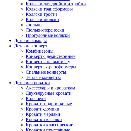
Коляски для двойни и тройни
Коляски трансформеры
Коляски трости
Коляски-люльки
Люльки
Люльки-переноски
Прогулочные коляски
Детские комоды
Детские конверты
Комбинезоны
Конверты демисезонные
Конверты на выписку
Конверты-трансформеры
Спальные конверты
Теплые конверты
Детские кроватки
Аксессуары к кроваткам
Двухъярусные кровати
Колыбели
Кровати подростковые
Кровати-домики
Кровати-чердаки
Кроватки качалки
Кроватки классические
Кроватки приставные