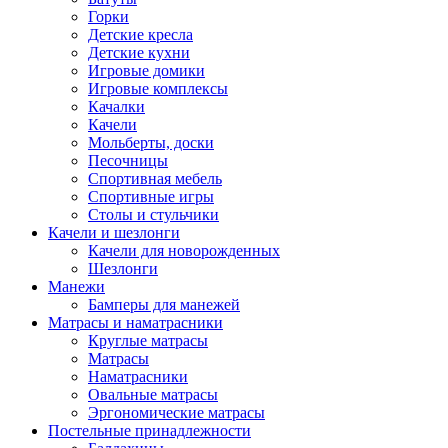
Горки
Детские кресла
Детские кухни
Игровые домики
Игровые комплексы
Качалки
Качели
Мольберты, доски
Песочницы
Спортивная мебель
Спортивные игры
Столы и стульчики
Качели и шезлонги
Качели для новорожденных
Шезлонги
Манежи
Бамперы для манежей
Матрасы и наматрасники
Круглые матрасы
Матрасы
Наматрасники
Овальные матрасы
Эргономические матрасы
Постельные принадлежности