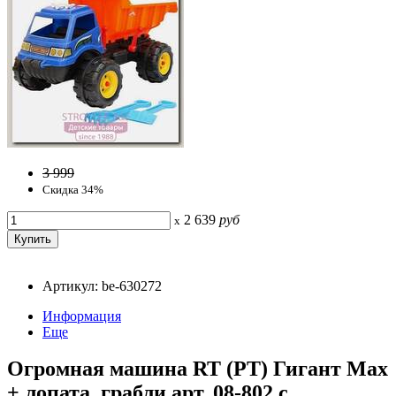
3 999
Скидка 34%
2 639
руб
x
Артикул: be-630272
Информация
Еще
Огромная машина RT (РТ) Гигант Мax
+ лопата, грабли арт. 08-802 с