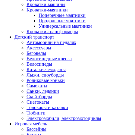
Кроватки-машины
Кроватки-маятники
Поперечные маятники
Продольные маятники
Универсальные маятники
Кроватки-трансформеры
Детский транспорт
Автомобили на педалях
Аксессуары
Беговелы
Велосипедные кресла
Велосипеды
Каталки-чемоданы
Лыжи, сноуборды
Роликовые коньки
Самокаты
Санки, ледянки
Скейтборды
Снегокаты
Толокары и каталки
Тюбинги
Электромобили, электромотоциклы
Игровая мебель
Бассейны
Батуты