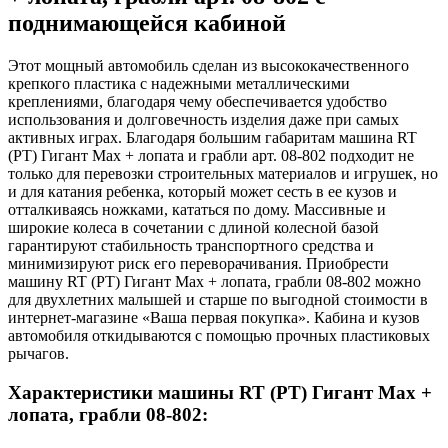
поднимающейся кабиной
Этот мощный автомобиль сделан из высококачественного
крепкого пластика с надежными металлическими
креплениями, благодаря чему обеспечивается удобство
использования и долговечность изделия даже при самых
активных играх. Благодаря большим габаритам машина RT
(РТ) Гигант Мax + лопата и грабли арт. 08-802 подходит не
только для перевозки строительных материалов и игрушек, но
и для катания ребенка, который может сесть в ее кузов и
отталкиваясь ножками, кататься по дому. Массивные и
широкие колеса в сочетании с длиной колесной базой
гарантируют стабильность транспортного средства и
минимизируют риск его переворачивания. Приобрести
машину RT (РТ) Гигант Мax + лопата, грабли 08-802 можно
для двухлетних малышей и старше по выгодной стоимости в
интернет-магазине «Ваша первая покупка». Кабина и кузов
автомобиля откидываются с помощью прочных пластиковых
рычагов.
Характеристики машины RT (РТ) Гигант Мax +
лопата, грабли 08-802: