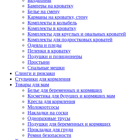
Балдахины
Бамперы на кроватку
Белье на смену
Карманы на кроватку, стену
Комплекты в колыбель
Комплекты в кроватку
Комплекты для круглых и овальных кроватей
Комплекты для подростковых кроватей
Одеяла и пледы
Пеленки в кроватку
Подушки и позиционеры
Простыни
Спальные мешки
Слинги и рюкзаки
Стульчики для кормления
Товары для мам
Белье для беременных и кормящих
Косметика для будущих и кормящих мам
Кресла для кормления
Молокоотсосы
Накладки на соски
Одноразовые трусы
Подушки для беременных и кормящих
Прокладки для груди
Ремни безопасности