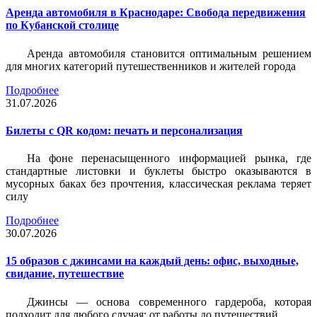
Аренда автомобиля в Краснодаре: Свобода передвижения
по Кубанской столице
Аренда автомобиля становится оптимальным решением
для многих категорий путешественников и жителей города
Подробнее
31.07.2026
Билеты c QR кодом: печать и персонализация
На фоне перенасыщенного информацией рынка, где
стандартные листовки и буклеты быстро оказываются в
мусорных баках без прочтения, классическая реклама теряет
силу
Подробнее
30.07.2026
15 образов с джинсами на каждый день: офис, выходные,
свидание, путешествие
Джинсы — основа современного гардероба, которая
подходит для любого случая: от работы до путешествий