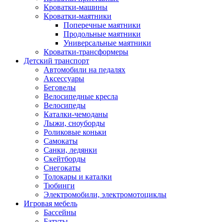
Кроватки-машины
Кроватки-маятники
Поперечные маятники
Продольные маятники
Универсальные маятники
Кроватки-трансформеры
Детский транспорт
Автомобили на педалях
Аксессуары
Беговелы
Велосипедные кресла
Велосипеды
Каталки-чемоданы
Лыжи, сноуборды
Роликовые коньки
Самокаты
Санки, ледянки
Скейтборды
Снегокаты
Толокары и каталки
Тюбинги
Электромобили, электромотоциклы
Игровая мебель
Бассейны
Батуты