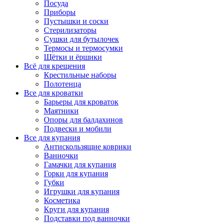
Посуда
Приборы
Пустышки и соски
Стерилизаторы
Сушки для бутылочек
Термосы и термосумки
Щётки и ёршики
Всё для крещения
Крестильные наборы
Полотенца
Все для кроватки
Барьеры для кроваток
Маятники
Опоры для балдахинов
Подвески и мобили
Все для купания
Антискользящие коврики
Ванночки
Гамачки для купания
Горки для купания
Губки
Игрушки для купания
Косметика
Круги для купания
Подставки под ванночки