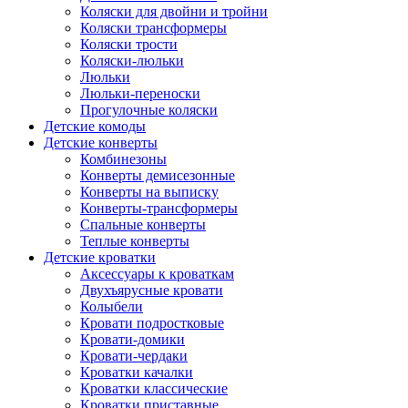
Коляски для двойни и тройни
Коляски трансформеры
Коляски трости
Коляски-люльки
Люльки
Люльки-переноски
Прогулочные коляски
Детские комоды
Детские конверты
Комбинезоны
Конверты демисезонные
Конверты на выписку
Конверты-трансформеры
Спальные конверты
Теплые конверты
Детские кроватки
Аксессуары к кроваткам
Двухъярусные кровати
Колыбели
Кровати подростковые
Кровати-домики
Кровати-чердаки
Кроватки качалки
Кроватки классические
Кроватки приставные