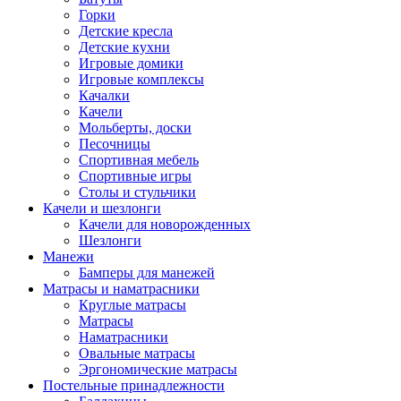
Горки
Детские кресла
Детские кухни
Игровые домики
Игровые комплексы
Качалки
Качели
Мольберты, доски
Песочницы
Спортивная мебель
Спортивные игры
Столы и стульчики
Качели и шезлонги
Качели для новорожденных
Шезлонги
Манежи
Бамперы для манежей
Матрасы и наматрасники
Круглые матрасы
Матрасы
Наматрасники
Овальные матрасы
Эргономические матрасы
Постельные принадлежности