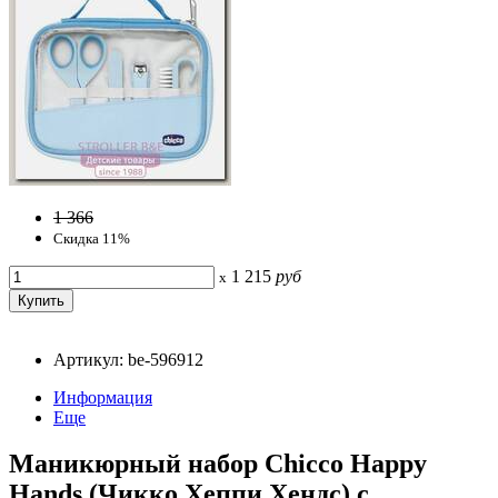
1 366
Скидка 11%
1 215
руб
x
Артикул: be-596912
Информация
Еще
Маникюрный набор Chicco Happy
Hands (Чикко Хеппи Хендс) с