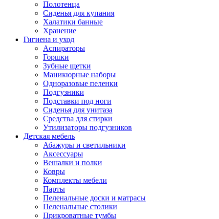
Полотенца
Сиденья для купания
Халатики банные
Хранение
Гигиена и уход
Аспираторы
Горшки
Зубные щетки
Маникюрные наборы
Одноразовые пеленки
Подгузники
Подставки под ноги
Сиденья для унитаза
Средства для стирки
Утилизаторы подгузников
Детская мебель
Абажуры и светильники
Аксессуары
Вешалки и полки
Ковры
Комплекты мебели
Парты
Пеленальные доски и матрасы
Пеленальные столики
Прикроватные тумбы