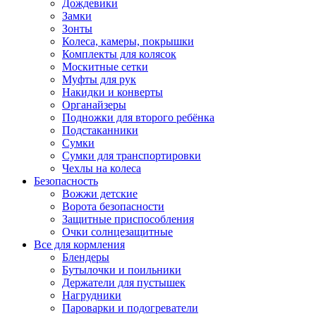
Дождевики
Замки
Зонты
Колеса, камеры, покрышки
Комплекты для колясок
Москитные сетки
Муфты для рук
Накидки и конверты
Органайзеры
Подножки для второго ребёнка
Подстаканники
Сумки
Сумки для транспортировки
Чехлы на колеса
Безопасность
Вожжи детские
Ворота безопасности
Защитные приспособления
Очки солнцезащитные
Все для кормления
Блендеры
Бутылочки и поильники
Держатели для пустышек
Нагрудники
Пароварки и подогреватели