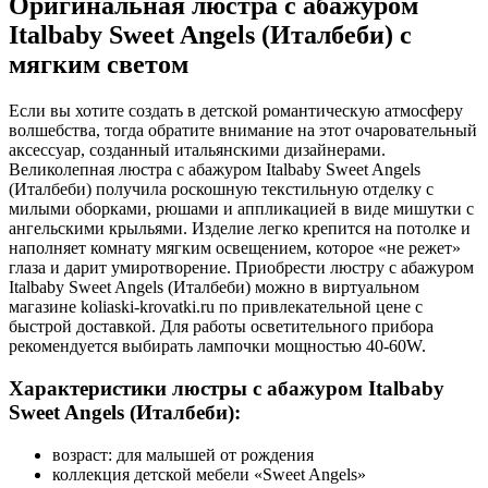
Оригинальная люстра с абажуром
Italbaby Sweet Angels (Италбеби) с
мягким светом
Если вы хотите создать в детской романтическую атмосферу
волшебства, тогда обратите внимание на этот очаровательный
аксессуар, созданный итальянскими дизайнерами.
Великолепная люстра с абажуром Italbaby Sweet Angels
(Италбеби) получила роскошную текстильную отделку с
милыми оборками, рюшами и аппликацией в виде мишутки с
ангельскими крыльями. Изделие легко крепится на потолке и
наполняет комнату мягким освещением, которое «не режет»
глаза и дарит умиротворение. Приобрести люстру с абажуром
Italbaby Sweet Angels (Италбеби) можно в виртуальном
магазине koliaski-krovatki.ru по привлекательной цене с
быстрой доставкой. Для работы осветительного прибора
рекомендуется выбирать лампочки мощностью 40-60W.
Характеристики люстры с абажуром Italbaby
Sweet Angels (Италбеби):
возраст: для малышей от рождения
коллекция детской мебели «Sweet Angels»