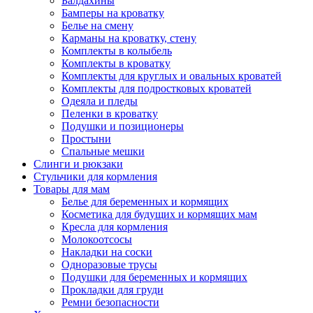
Балдахины
Бамперы на кроватку
Белье на смену
Карманы на кроватку, стену
Комплекты в колыбель
Комплекты в кроватку
Комплекты для круглых и овальных кроватей
Комплекты для подростковых кроватей
Одеяла и пледы
Пеленки в кроватку
Подушки и позиционеры
Простыни
Спальные мешки
Слинги и рюкзаки
Стульчики для кормления
Товары для мам
Белье для беременных и кормящих
Косметика для будущих и кормящих мам
Кресла для кормления
Молокоотсосы
Накладки на соски
Одноразовые трусы
Подушки для беременных и кормящих
Прокладки для груди
Ремни безопасности