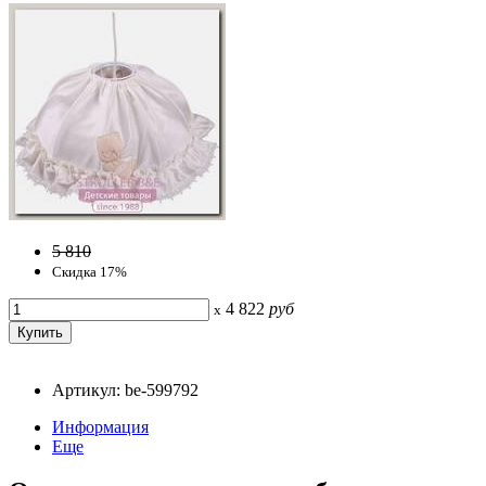
5 810
Скидка 17%
4 822
руб
x
Артикул: be-599792
Информация
Еще