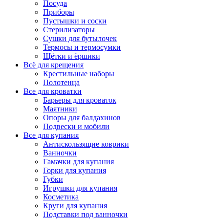
Посуда
Приборы
Пустышки и соски
Стерилизаторы
Сушки для бутылочек
Термосы и термосумки
Щётки и ёршики
Всё для крещения
Крестильные наборы
Полотенца
Все для кроватки
Барьеры для кроваток
Маятники
Опоры для балдахинов
Подвески и мобили
Все для купания
Антискользящие коврики
Ванночки
Гамачки для купания
Горки для купания
Губки
Игрушки для купания
Косметика
Круги для купания
Подставки под ванночки