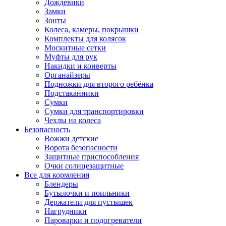
Дождевики
Замки
Зонты
Колеса, камеры, покрышки
Комплекты для колясок
Москитные сетки
Муфты для рук
Накидки и конверты
Органайзеры
Подножки для второго ребёнка
Подстаканники
Сумки
Сумки для транспортировки
Чехлы на колеса
Безопасность
Вожжи детские
Ворота безопасности
Защитные приспособления
Очки солнцезащитные
Все для кормления
Блендеры
Бутылочки и поильники
Держатели для пустышек
Нагрудники
Пароварки и подогреватели