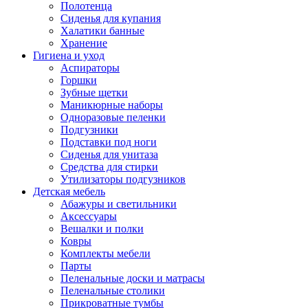
Полотенца
Сиденья для купания
Халатики банные
Хранение
Гигиена и уход
Аспираторы
Горшки
Зубные щетки
Маникюрные наборы
Одноразовые пеленки
Подгузники
Подставки под ноги
Сиденья для унитаза
Средства для стирки
Утилизаторы подгузников
Детская мебель
Абажуры и светильники
Аксессуары
Вешалки и полки
Ковры
Комплекты мебели
Парты
Пеленальные доски и матрасы
Пеленальные столики
Прикроватные тумбы