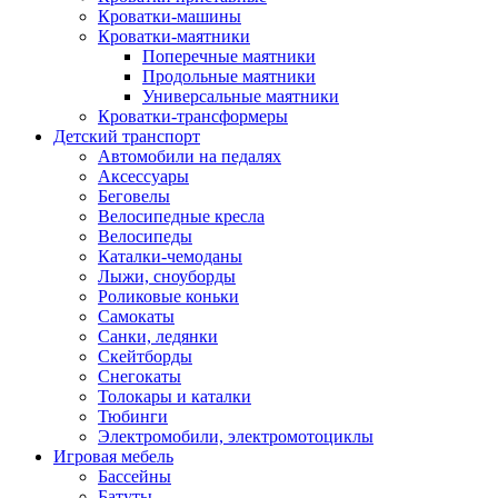
Кроватки-машины
Кроватки-маятники
Поперечные маятники
Продольные маятники
Универсальные маятники
Кроватки-трансформеры
Детский транспорт
Автомобили на педалях
Аксессуары
Беговелы
Велосипедные кресла
Велосипеды
Каталки-чемоданы
Лыжи, сноуборды
Роликовые коньки
Самокаты
Санки, ледянки
Скейтборды
Снегокаты
Толокары и каталки
Тюбинги
Электромобили, электромотоциклы
Игровая мебель
Бассейны
Батуты