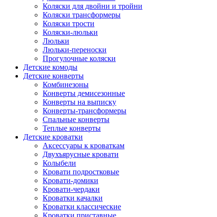
Коляски для двойни и тройни
Коляски трансформеры
Коляски трости
Коляски-люльки
Люльки
Люльки-переноски
Прогулочные коляски
Детские комоды
Детские конверты
Комбинезоны
Конверты демисезонные
Конверты на выписку
Конверты-трансформеры
Спальные конверты
Теплые конверты
Детские кроватки
Аксессуары к кроваткам
Двухъярусные кровати
Колыбели
Кровати подростковые
Кровати-домики
Кровати-чердаки
Кроватки качалки
Кроватки классические
Кроватки приставные