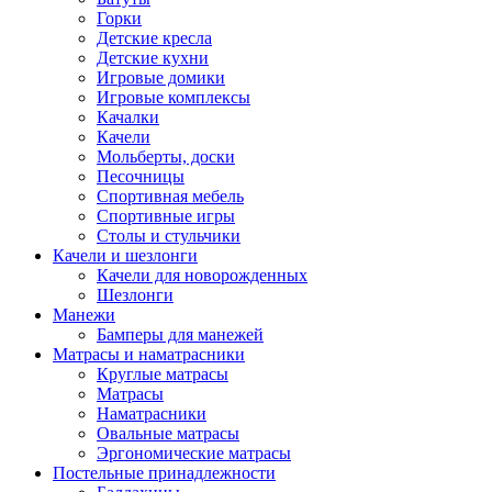
Горки
Детские кресла
Детские кухни
Игровые домики
Игровые комплексы
Качалки
Качели
Мольберты, доски
Песочницы
Спортивная мебель
Спортивные игры
Столы и стульчики
Качели и шезлонги
Качели для новорожденных
Шезлонги
Манежи
Бамперы для манежей
Матрасы и наматрасники
Круглые матрасы
Матрасы
Наматрасники
Овальные матрасы
Эргономические матрасы
Постельные принадлежности