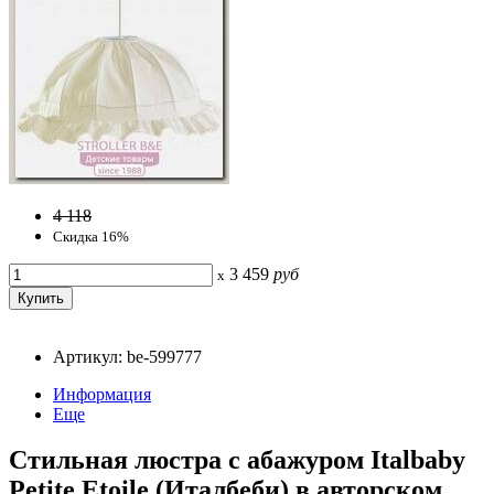
4 118
Скидка 16%
3 459
руб
x
Артикул: be-599777
Информация
Еще
Стильная люстра с абажуром Italbaby
Petite Etoile (Италбеби) в авторском