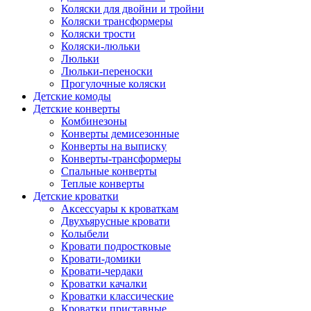
Коляски для двойни и тройни
Коляски трансформеры
Коляски трости
Коляски-люльки
Люльки
Люльки-переноски
Прогулочные коляски
Детские комоды
Детские конверты
Комбинезоны
Конверты демисезонные
Конверты на выписку
Конверты-трансформеры
Спальные конверты
Теплые конверты
Детские кроватки
Аксессуары к кроваткам
Двухъярусные кровати
Колыбели
Кровати подростковые
Кровати-домики
Кровати-чердаки
Кроватки качалки
Кроватки классические
Кроватки приставные