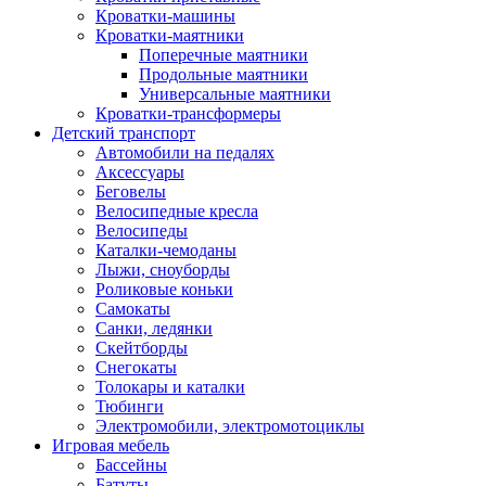
Кроватки-машины
Кроватки-маятники
Поперечные маятники
Продольные маятники
Универсальные маятники
Кроватки-трансформеры
Детский транспорт
Автомобили на педалях
Аксессуары
Беговелы
Велосипедные кресла
Велосипеды
Каталки-чемоданы
Лыжи, сноуборды
Роликовые коньки
Самокаты
Санки, ледянки
Скейтборды
Снегокаты
Толокары и каталки
Тюбинги
Электромобили, электромотоциклы
Игровая мебель
Бассейны
Батуты