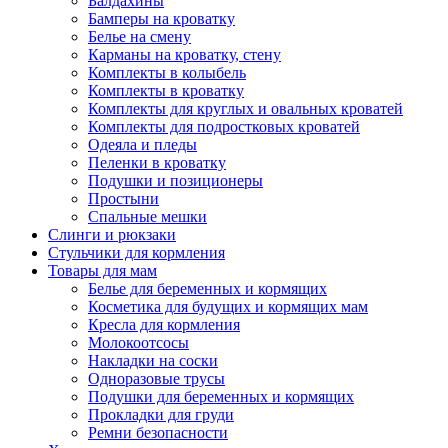
Балдахины
Бамперы на кроватку
Белье на смену
Карманы на кроватку, стену
Комплекты в колыбель
Комплекты в кроватку
Комплекты для круглых и овальных кроватей
Комплекты для подростковых кроватей
Одеяла и пледы
Пеленки в кроватку
Подушки и позиционеры
Простыни
Спальные мешки
Слинги и рюкзаки
Стульчики для кормления
Товары для мам
Белье для беременных и кормящих
Косметика для будущих и кормящих мам
Кресла для кормления
Молокоотсосы
Накладки на соски
Одноразовые трусы
Подушки для беременных и кормящих
Прокладки для груди
Ремни безопасности