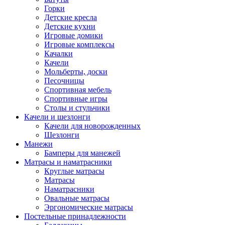
Горки
Детские кресла
Детские кухни
Игровые домики
Игровые комплексы
Качалки
Качели
Мольберты, доски
Песочницы
Спортивная мебель
Спортивные игры
Столы и стульчики
Качели и шезлонги
Качели для новорожденных
Шезлонги
Манежи
Бамперы для манежей
Матрасы и наматрасники
Круглые матрасы
Матрасы
Наматрасники
Овальные матрасы
Эргономические матрасы
Постельные принадлежности