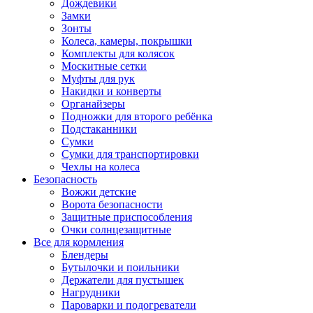
Дождевики
Замки
Зонты
Колеса, камеры, покрышки
Комплекты для колясок
Москитные сетки
Муфты для рук
Накидки и конверты
Органайзеры
Подножки для второго ребёнка
Подстаканники
Сумки
Сумки для транспортировки
Чехлы на колеса
Безопасность
Вожжи детские
Ворота безопасности
Защитные приспособления
Очки солнцезащитные
Все для кормления
Блендеры
Бутылочки и поильники
Держатели для пустышек
Нагрудники
Пароварки и подогреватели