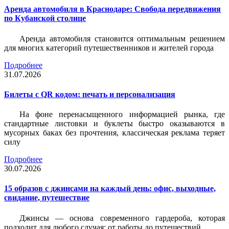
Аренда автомобиля в Краснодаре: Свобода передвижения
по Кубанской столице
Аренда автомобиля становится оптимальным решением
для многих категорий путешественников и жителей города
Подробнее
31.07.2026
Билеты c QR кодом: печать и персонализация
На фоне перенасыщенного информацией рынка, где
стандартные листовки и буклеты быстро оказываются в
мусорных баках без прочтения, классическая реклама теряет
силу
Подробнее
30.07.2026
15 образов с джинсами на каждый день: офис, выходные,
свидание, путешествие
Джинсы — основа современного гардероба, которая
подходит для любого случая: от работы до путешествий