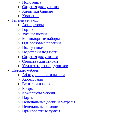
Полотенца
Сиденья для купания
Халатики банные
Хранение
Гигиена и уход
Аспираторы
Горшки
Зубные щетки
Маникюрные наборы
Одноразовые пеленки
Подгузники
Подставки под ноги
Сиденья для унитаза
Средства для стирки
Утилизаторы подгузников
Детская мебель
Абажуры и светильники
Аксессуары
Вешалки и полки
Ковры
Комплекты мебели
Парты
Пеленальные доски и матрасы
Пеленальные столики
Прикроватные тумбы