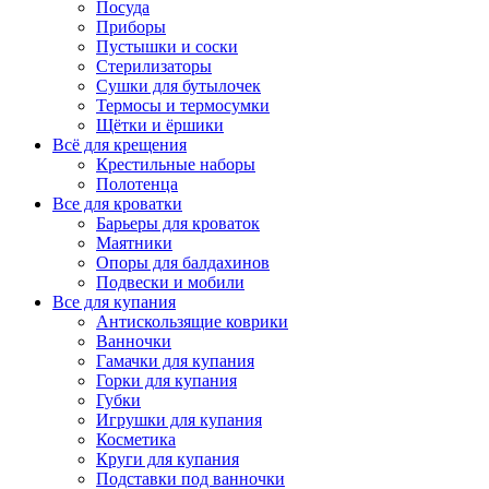
Посуда
Приборы
Пустышки и соски
Стерилизаторы
Сушки для бутылочек
Термосы и термосумки
Щётки и ёршики
Всё для крещения
Крестильные наборы
Полотенца
Все для кроватки
Барьеры для кроваток
Маятники
Опоры для балдахинов
Подвески и мобили
Все для купания
Антискользящие коврики
Ванночки
Гамачки для купания
Горки для купания
Губки
Игрушки для купания
Косметика
Круги для купания
Подставки под ванночки