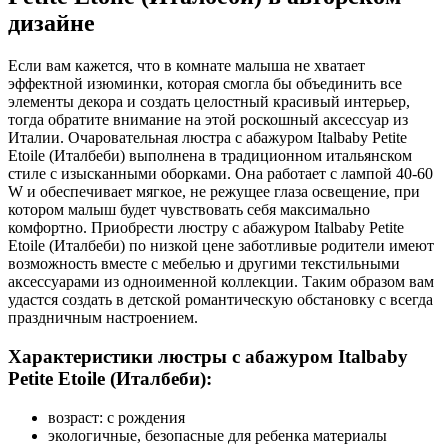
дизайне
Если вам кажется, что в комнате малыша не хватает
эффектной изюминки, которая смогла бы объединить все
элементы декора и создать целостный красивый интерьер,
тогда обратите внимание на этой роскошный аксессуар из
Италии. Очаровательная люстра с абажуром Italbaby Petite
Etoile (Италбеби) выполнена в традиционном итальянском
стиле с изысканными оборками. Она работает с лампой 40-60
W и обеспечивает мягкое, не режущее глаза освещение, при
котором малыш будет чувствовать себя максимально
комфортно. Приобрести люстру с абажуром Italbaby Petite
Etoile (Италбеби) по низкой цене заботливые родители имеют
возможность вместе с мебелью и другими текстильными
аксессуарами из одноименной коллекции. Таким образом вам
удастся создать в детской романтическую обстановку с всегда
праздничным настроением.
Характеристики люстры с абажуром Italbaby
Petite Etoile (Италбеби):
возраст: с рождения
экологичные, безопасные для ребенка материалы