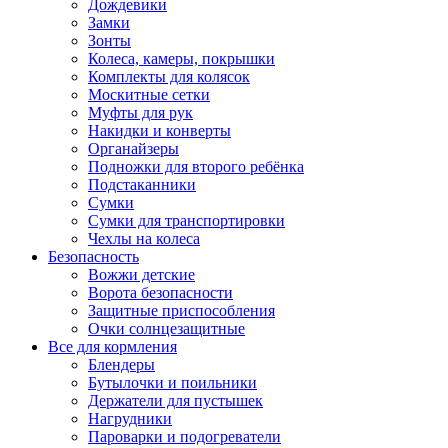
Дождевики
Замки
Зонты
Колеса, камеры, покрышки
Комплекты для колясок
Москитные сетки
Муфты для рук
Накидки и конверты
Органайзеры
Подножки для второго ребёнка
Подстаканники
Сумки
Сумки для транспортировки
Чехлы на колеса
Безопасность
Вожжи детские
Ворота безопасности
Защитные приспособления
Очки солнцезащитные
Все для кормления
Блендеры
Бутылочки и поильники
Держатели для пустышек
Нагрудники
Пароварки и подогреватели