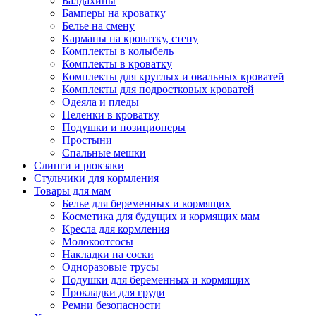
Балдахины
Бамперы на кроватку
Белье на смену
Карманы на кроватку, стену
Комплекты в колыбель
Комплекты в кроватку
Комплекты для круглых и овальных кроватей
Комплекты для подростковых кроватей
Одеяла и пледы
Пеленки в кроватку
Подушки и позиционеры
Простыни
Спальные мешки
Слинги и рюкзаки
Стульчики для кормления
Товары для мам
Белье для беременных и кормящих
Косметика для будущих и кормящих мам
Кресла для кормления
Молокоотсосы
Накладки на соски
Одноразовые трусы
Подушки для беременных и кормящих
Прокладки для груди
Ремни безопасности