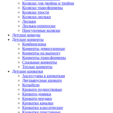
Коляски для двойни и тройни
Коляски трансформеры
Коляски трости
Коляски-люльки
Люльки
Люльки-переноски
Прогулочные коляски
Детские комоды
Детские конверты
Комбинезоны
Конверты демисезонные
Конверты на выписку
Конверты-трансформеры
Спальные конверты
Теплые конверты
Детские кроватки
Аксессуары к кроваткам
Двухъярусные кровати
Колыбели
Кровати подростковые
Кровати-домики
Кровати-чердаки
Кроватки качалки
Кроватки классические
Кроватки приставные