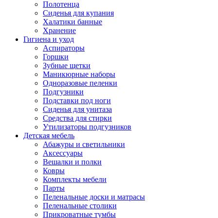
Полотенца
Сиденья для купания
Халатики банные
Хранение
Гигиена и уход
Аспираторы
Горшки
Зубные щетки
Маникюрные наборы
Одноразовые пеленки
Подгузники
Подставки под ноги
Сиденья для унитаза
Средства для стирки
Утилизаторы подгузников
Детская мебель
Абажуры и светильники
Аксессуары
Вешалки и полки
Ковры
Комплекты мебели
Парты
Пеленальные доски и матрасы
Пеленальные столики
Прикроватные тумбы