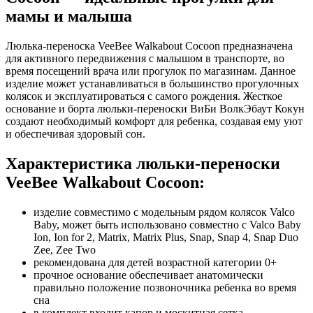
мамы и малыша
Люлька-переноска VeeBee Walkabout Cocoon предназначена
для активного передвижения с малышом в транспорте, во
время посещений врача или прогулок по магазинам. Данное
изделие может устанавливаться в большинство прогулочных
колясок и эксплуатироваться с самого рождения. Жесткое
основание и борта люльки-переноски ВиБи ВолкЭбаут Кокун
создают необходимый комфорт для ребенка, создавая ему уют
и обеспечивая здоровый сон.
Характеристика люльки-переноски
VeeBee Walkabout Cocoon:
изделие совместимо с модельным рядом колясок Valco
Baby, может быть использовано совместно с Valco Baby
Ion, Ion for 2, Matrix, Matrix Plus, Snap, Snap 4, Snap Duo
Zee, Zee Two
рекомендована для детей возрастной категории 0+
прочное основание обеспечивает анатомически
правильно положение позвоночника ребенка во время
сна
в комплект входит капор и москитная сетка