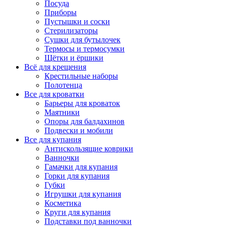
Посуда
Приборы
Пустышки и соски
Стерилизаторы
Сушки для бутылочек
Термосы и термосумки
Щётки и ёршики
Всё для крещения
Крестильные наборы
Полотенца
Все для кроватки
Барьеры для кроваток
Маятники
Опоры для балдахинов
Подвески и мобили
Все для купания
Антискользящие коврики
Ванночки
Гамачки для купания
Горки для купания
Губки
Игрушки для купания
Косметика
Круги для купания
Подставки под ванночки