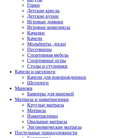
Горки
Детские кресла
Детские кухни
Игровые домики
Игровые комплексы
Качалки
Качели
Мольберты, доски
Песочницы
Спортивная мебель
Спортивные игры
Столы и стульчики
Качели и шезлонги
Качели для новорожденных
Шезлонги
Манежи
Бамперы для манежей
Матрасы и наматрасники
Круглые матрасы
Матрасы
Наматрасники
Овальные матрасы
Эргономические матрасы
Постельные принадлежности