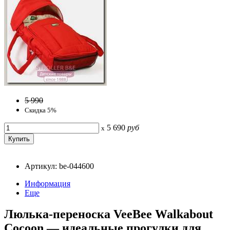
5 990
Скидка 5%
5 690
руб
x
Артикул: be-044600
Информация
Еще
Люлька-переноска VeeBee Walkabout
Cocoon — идеальные прогулки для