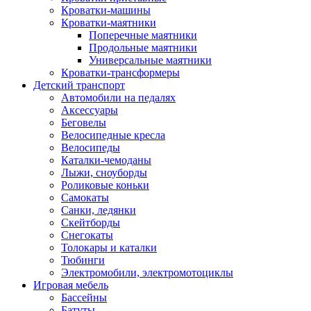
Кроватки-машины
Кроватки-маятники
Поперечные маятники
Продольные маятники
Универсальные маятники
Кроватки-трансформеры
Детский транспорт
Автомобили на педалях
Аксессуары
Беговелы
Велосипедные кресла
Велосипеды
Каталки-чемоданы
Лыжи, сноуборды
Роликовые коньки
Самокаты
Санки, ледянки
Скейтборды
Снегокаты
Толокары и каталки
Тюбинги
Электромобили, электромотоциклы
Игровая мебель
Бассейны
Батуты