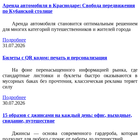
Аренда автомобиля в Краснодаре: Свобода передвижения
по Кубанской столице
Аренда автомобиля становится оптимальным решением
для многих категорий путешественников и жителей города
Подробнее
31.07.2026
Билеты c QR кодом: печать и персонализация
На фоне перенасыщенного информацией рынка, где
стандартные листовки и буклеты быстро оказываются в
мусорных баках без прочтения, классическая реклама теряет
силу
Подробнее
30.07.2026
15 образов с джинсами на каждый день: офис, выходные,
свидание, путешествие
Джинсы — основа современного гардероба, которая
подходит для любого случая: от работы до путешествий