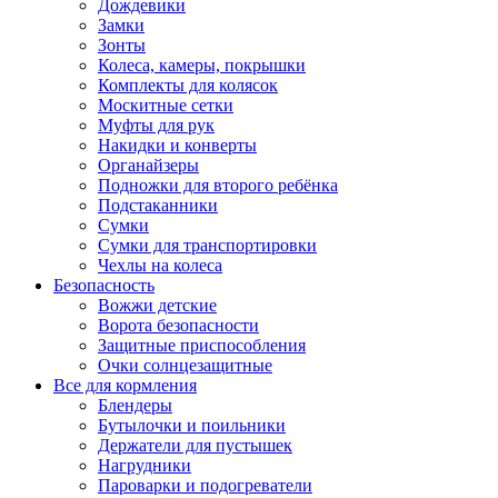
Дождевики
Замки
Зонты
Колеса, камеры, покрышки
Комплекты для колясок
Москитные сетки
Муфты для рук
Накидки и конверты
Органайзеры
Подножки для второго ребёнка
Подстаканники
Сумки
Сумки для транспортировки
Чехлы на колеса
Безопасность
Вожжи детские
Ворота безопасности
Защитные приспособления
Очки солнцезащитные
Все для кормления
Блендеры
Бутылочки и поильники
Держатели для пустышек
Нагрудники
Пароварки и подогреватели