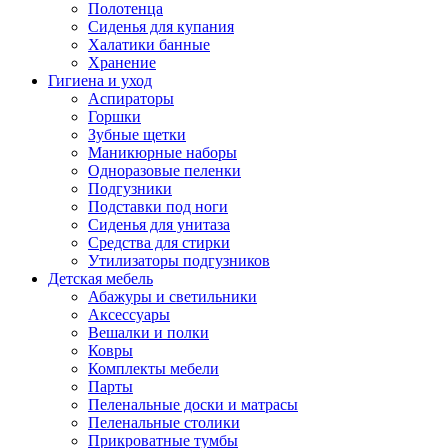
Полотенца
Сиденья для купания
Халатики банные
Хранение
Гигиена и уход
Аспираторы
Горшки
Зубные щетки
Маникюрные наборы
Одноразовые пеленки
Подгузники
Подставки под ноги
Сиденья для унитаза
Средства для стирки
Утилизаторы подгузников
Детская мебель
Абажуры и светильники
Аксессуары
Вешалки и полки
Ковры
Комплекты мебели
Парты
Пеленальные доски и матрасы
Пеленальные столики
Прикроватные тумбы