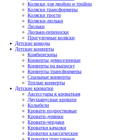
Коляски для двойни и тройни
Коляски трансформеры
Коляски трости
Коляски-люльки
Люльки
Люльки-переноски
Прогулочные коляски
Детские комоды
Детские конверты
Комбинезоны
Конверты демисезонные
Конверты на выписку
Конверты-трансформеры
Спальные конверты
Теплые конверты
Детские кроватки
Аксессуары к кроваткам
Двухъярусные кровати
Колыбели
Кровати подростковые
Кровати-домики
Кровати-чердаки
Кроватки качалки
Кроватки классические
Кроватки приставные