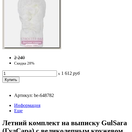
2 240
Скидка 28%
1 612
руб
x
Артикул: be-648782
Информация
Еще
Летний комплект на выписку GulSara
(ГулСара) с великолепным кружевом