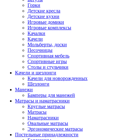
Горки
Детские кресла
Детские кухни
Игровые домики
Игровые комплексы
Качалки
Качели
Мольберты, доски
Песочницы
Спортивная мебель
Спортивные игры
Столы и стульчики
Качели и шезлонги
Качели для новорожденных
Шезлонги
Манежи
Бамперы для манежей
Матрасы и наматрасники
Круглые матрасы
Матрасы
Наматрасники
Овальные матрасы
Эргономические матрасы
Постельные принадлежности