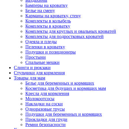
Балдахины
Бамперы на кроватку
Белье на смену
Карманы на кроватку, стену
Комплекты в колыбель
Комплекты в кроватку
Комплекты для круглых и овальных кроватей
Комплекты для подростковых кроватей
Одеяла и пледы
Пеленки в кроватку
Подушки и позиционеры
Простыни
Спальные мешки
Слинги и рюкзаки
Стульчики для кормления
Товары для мам
Белье для беременных и кормящих
Косметика для будущих и кормящих мам
Кресла для кормления
Молокоотсосы
Накладки на соски
Одноразовые трусы
Подушки для беременных и кормящих
Прокладки для груди
Ремни безопасности