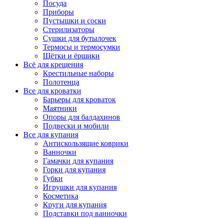
Посуда
Приборы
Пустышки и соски
Стерилизаторы
Сушки для бутылочек
Термосы и термосумки
Щётки и ёршики
Всё для крещения
Крестильные наборы
Полотенца
Все для кроватки
Барьеры для кроваток
Маятники
Опоры для балдахинов
Подвески и мобили
Все для купания
Антискользящие коврики
Ванночки
Гамачки для купания
Горки для купания
Губки
Игрушки для купания
Косметика
Круги для купания
Подставки под ванночки