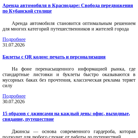
Аренда автомобиля в Краснодаре: Свобода передвижения
по Кубанской столице
Аренда автомобиля становится оптимальным решением
для многих категорий путешественников и жителей города
Подробнее
31.07.2026
Билеты c QR кодом: печать и персонализация
На фоне перенасыщенного информацией рынка, где
стандартные листовки и буклеты быстро оказываются в
мусорных баках без прочтения, классическая реклама теряет
силу
Подробнее
30.07.2026
15 образов с джинсами на каждый день: офис, выходные,
свидание, путешествие
Джинсы — основа современного гардероба, которая
подходит для любого случая: от работы до путешествий