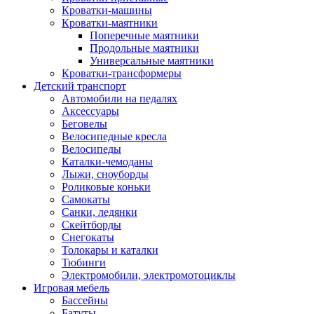
Кроватки-машины
Кроватки-маятники
Поперечные маятники
Продольные маятники
Универсальные маятники
Кроватки-трансформеры
Детский транспорт
Автомобили на педалях
Аксессуары
Беговелы
Велосипедные кресла
Велосипеды
Каталки-чемоданы
Лыжи, сноуборды
Роликовые коньки
Самокаты
Санки, ледянки
Скейтборды
Снегокаты
Толокары и каталки
Тюбинги
Электромобили, электромотоциклы
Игровая мебель
Бассейны
Батуты