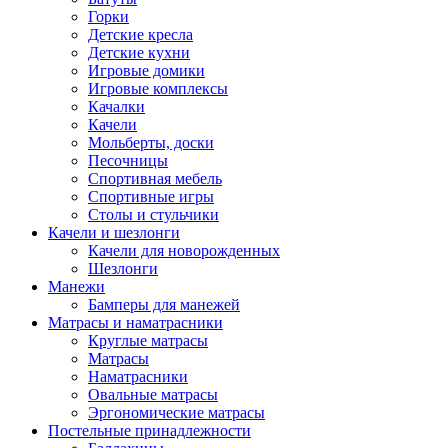
Горки
Детские кресла
Детские кухни
Игровые домики
Игровые комплексы
Качалки
Качели
Мольберты, доски
Песочницы
Спортивная мебель
Спортивные игры
Столы и стульчики
Качели и шезлонги
Качели для новорожденных
Шезлонги
Манежи
Бамперы для манежей
Матрасы и наматрасники
Круглые матрасы
Матрасы
Наматрасники
Овальные матрасы
Эргономические матрасы
Постельные принадлежности