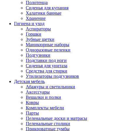
Полотенца
Сиденья для купания
Халатики банные
Хранение
Гигиена и уход
Аспираторы
Горшки
Зубные щетки
Маникюрные наборы
Одноразовые пеленки
Подгузники
Подставки под ноги
Сиденья для унитаза
Средства для стирки
Утилизаторы подгузников
Детская мебель
Абажуры и светильники
Аксессуары
Вешалки и полки
Ковры
Комплекты мебели
Парты
Пеленальные доски и матрасы
Пеленальные столики
Прикроватные тумбы