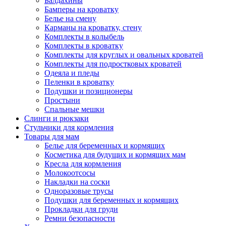
Балдахины
Бамперы на кроватку
Белье на смену
Карманы на кроватку, стену
Комплекты в колыбель
Комплекты в кроватку
Комплекты для круглых и овальных кроватей
Комплекты для подростковых кроватей
Одеяла и пледы
Пеленки в кроватку
Подушки и позиционеры
Простыни
Спальные мешки
Слинги и рюкзаки
Стульчики для кормления
Товары для мам
Белье для беременных и кормящих
Косметика для будущих и кормящих мам
Кресла для кормления
Молокоотсосы
Накладки на соски
Одноразовые трусы
Подушки для беременных и кормящих
Прокладки для груди
Ремни безопасности