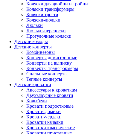
Коляски для двойни и тройни
Коляски трансформеры
Коляски трости
Коляски-люльки
Люльки
Люльки-переноски
Прогулочные коляски
Детские комоды
Детские конверты
Комбинезоны
Конверты демисезонные
Конверты на выписку
Конверты-трансформеры
Спальные конверты
Теплые конверты
Детские кроватки
Аксессуары к кроваткам
Двухъярусные кровати
Колыбели
Кровати подростковые
Кровати-домики
Кровати-чердаки
Кроватки качалки
Кроватки классические
Кроватки приставные