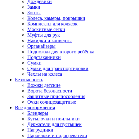
Дождевики
Замки
Зонты
Колеса, камеры, покрышки
Комплекты для колясок
Москитные сетки
Муфты для рук
Накидки и конверты
Органайзеры
Подножки для второго ребёнка
Подстаканники
Сумки
Сумки для транспортировки
Чехлы на колеса
Безопасность
Вожжи детские
Ворота безопасности
Защитные приспособления
Очки солнцезащитные
Все для кормления
Блендеры
Бутылочки и поильники
Держатели для пустышек
Нагрудники
Пароварки и подогреватели