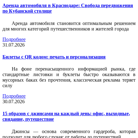
Аренда автомобиля в Краснодаре: Свобода передвижения
по Кубанской столице
Аренда автомобиля становится оптимальным решением
для многих категорий путешественников и жителей города
Подробнее
31.07.2026
Билеты c QR кодом: печать и персонализация
На фоне перенасыщенного информацией рынка, где
стандартные листовки и буклеты быстро оказываются в
мусорных баках без прочтения, классическая реклама теряет
силу
Подробнее
30.07.2026
15 образов с джинсами на каждый день: офис, выходные,
свидание, путешествие
Джинсы — основа современного гардероба, которая
подходит для любого случая: от работы до путешествий