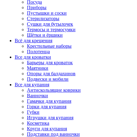
Посуда
Приборы
Пустышки и соски
Стерилизаторы
Сушки для бутылочек
Термосы и термосумки
Щётки и ёршики
Всё для крещения
Крестильные наборы
Полотенца
Все для кроватки
Барьеры для кроваток
Маятники
Опоры для балдахинов
Подвески и мобили
Все для купания
Антискользящие коврики
Ванночки
Гамачки для купания
Горки для купания
Губки
Игрушки для купания
Косметика
Круги для купания
Подставки под ванночки