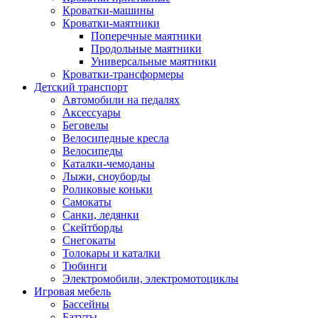
Кроватки-машины
Кроватки-маятники
Поперечные маятники
Продольные маятники
Универсальные маятники
Кроватки-трансформеры
Детский транспорт
Автомобили на педалях
Аксессуары
Беговелы
Велосипедные кресла
Велосипеды
Каталки-чемоданы
Лыжи, сноуборды
Роликовые коньки
Самокаты
Санки, ледянки
Скейтборды
Снегокаты
Толокары и каталки
Тюбинги
Электромобили, электромотоциклы
Игровая мебель
Бассейны
Батуты