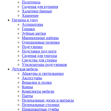
Полотенца
Сиденья для купания
Халатики банные
Хранение
Гигиена и уход
Аспираторы
Горшки
Зубные щетки
Маникюрные наборы
Одноразовые пеленки
Подгузники
Подставки под ноги
Сиденья для унитаза
Средства для стирки
Утилизаторы подгузников
Детская мебель
Абажуры и светильники
Аксессуары
Вешалки и полки
Ковры
Комплекты мебели
Парты
Пеленальные доски и матрасы
Пеленальные столики
Прикроватные тумбы