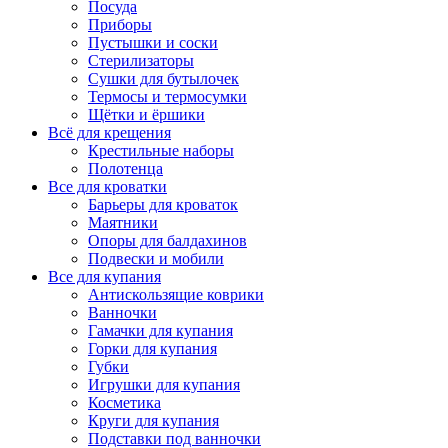
Посуда
Приборы
Пустышки и соски
Стерилизаторы
Сушки для бутылочек
Термосы и термосумки
Щётки и ёршики
Всё для крещения
Крестильные наборы
Полотенца
Все для кроватки
Барьеры для кроваток
Маятники
Опоры для балдахинов
Подвески и мобили
Все для купания
Антискользящие коврики
Ванночки
Гамачки для купания
Горки для купания
Губки
Игрушки для купания
Косметика
Круги для купания
Подставки под ванночки