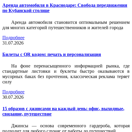
Аренда автомобиля в Краснодаре: Свобода передвижения
по Кубанской столице
Аренда автомобиля становится оптимальным решением
для многих категорий путешественников и жителей города
Подробнее
31.07.2026
Билеты c QR кодом: печать и персонализация
На фоне перенасыщенного информацией рынка, где
стандартные листовки и буклеты быстро оказываются в
мусорных баках без прочтения, классическая реклама теряет
силу
Подробнее
30.07.2026
15 образов с джинсами на каждый день: офис, выходные,
свидание, путешествие
Джинсы — основа современного гардероба, которая
подходит для любого случая: от работы до путешествий