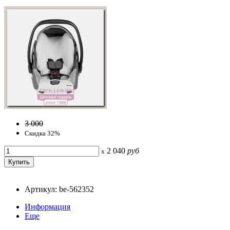
3 000
Скидка 32%
2 040
руб
x
Артикул: be-562352
Информация
Еще