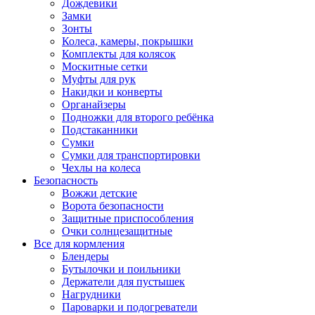
Дождевики
Замки
Зонты
Колеса, камеры, покрышки
Комплекты для колясок
Москитные сетки
Муфты для рук
Накидки и конверты
Органайзеры
Подножки для второго ребёнка
Подстаканники
Сумки
Сумки для транспортировки
Чехлы на колеса
Безопасность
Вожжи детские
Ворота безопасности
Защитные приспособления
Очки солнцезащитные
Все для кормления
Блендеры
Бутылочки и поильники
Держатели для пустышек
Нагрудники
Пароварки и подогреватели