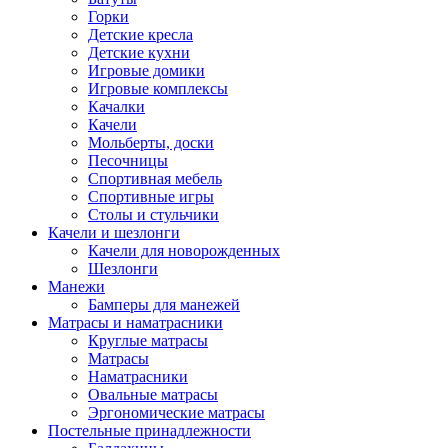
Горки
Детские кресла
Детские кухни
Игровые домики
Игровые комплексы
Качалки
Качели
Мольберты, доски
Песочницы
Спортивная мебель
Спортивные игры
Столы и стульчики
Качели и шезлонги
Качели для новорожденных
Шезлонги
Манежи
Бамперы для манежей
Матрасы и наматрасники
Круглые матрасы
Матрасы
Наматрасники
Овальные матрасы
Эргономические матрасы
Постельные принадлежности