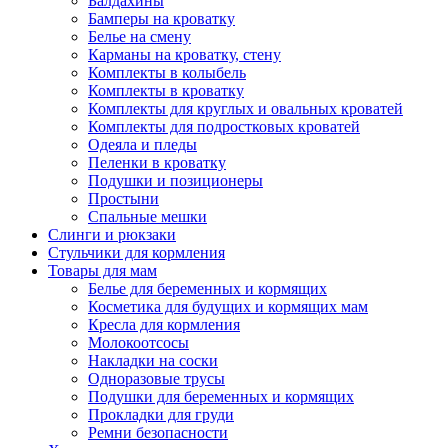
Балдахины
Бамперы на кроватку
Белье на смену
Карманы на кроватку, стену
Комплекты в колыбель
Комплекты в кроватку
Комплекты для круглых и овальных кроватей
Комплекты для подростковых кроватей
Одеяла и пледы
Пеленки в кроватку
Подушки и позиционеры
Простыни
Спальные мешки
Слинги и рюкзаки
Стульчики для кормления
Товары для мам
Белье для беременных и кормящих
Косметика для будущих и кормящих мам
Кресла для кормления
Молокоотсосы
Накладки на соски
Одноразовые трусы
Подушки для беременных и кормящих
Прокладки для груди
Ремни безопасности