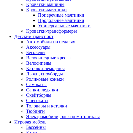
Кроватки-машины
Кроватки-маятники
Поперечные маятники
Продольные маятники
Универсальные маятники
Кроватки-трансформеры
Детский транспорт
Автомобили на педалях
Аксессуары
Беговелы
Велосипедные кресла
Велосипеды
Каталки-чемоданы
Лыжи, сноуборды
Роликовые коньки
Самокаты
Санки, ледянки
Скейтборды
Снегокаты
Толокары и каталки
Тюбинги
Электромобили, электромотоциклы
Игровая мебель
Бассейны
Батуты