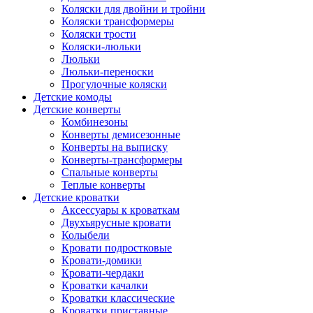
Коляски для двойни и тройни
Коляски трансформеры
Коляски трости
Коляски-люльки
Люльки
Люльки-переноски
Прогулочные коляски
Детские комоды
Детские конверты
Комбинезоны
Конверты демисезонные
Конверты на выписку
Конверты-трансформеры
Спальные конверты
Теплые конверты
Детские кроватки
Аксессуары к кроваткам
Двухъярусные кровати
Колыбели
Кровати подростковые
Кровати-домики
Кровати-чердаки
Кроватки качалки
Кроватки классические
Кроватки приставные