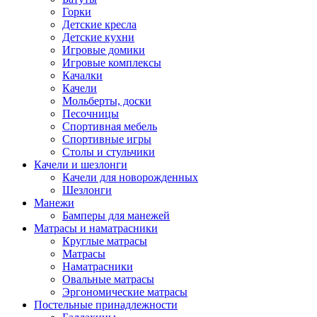
Горки
Детские кресла
Детские кухни
Игровые домики
Игровые комплексы
Качалки
Качели
Мольберты, доски
Песочницы
Спортивная мебель
Спортивные игры
Столы и стульчики
Качели и шезлонги
Качели для новорожденных
Шезлонги
Манежи
Бамперы для манежей
Матрасы и наматрасники
Круглые матрасы
Матрасы
Наматрасники
Овальные матрасы
Эргономические матрасы
Постельные принадлежности