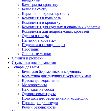
Балдахины
Бамперы на кроватку
Белье на смену
Карманы на кроватку, стену
Комплекты в колыбель
Комплекты в кроватку
Комплекты для круглых и овальных кроватей
Комплекты для подростковых кроватей
Одеяла и пледы
Пеленки в кроватку
Подушки и позиционеры
Простыни
Спальные мешки
Слинги и рюкзаки
Стульчики для кормления
Товары для мам
Белье для беременных и кормящих
Косметика для будущих и кормящих мам
Кресла для кормления
Молокоотсосы
Накладки на соски
Одноразовые трусы
Подушки для беременных и кормящих
Прокладки для груди
Ремни безопасности