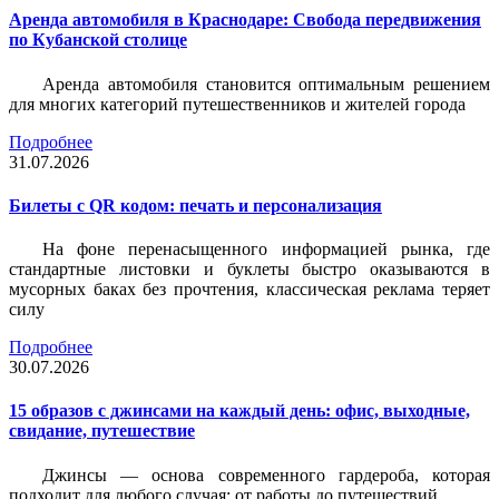
Аренда автомобиля в Краснодаре: Свобода передвижения
по Кубанской столице
Аренда автомобиля становится оптимальным решением
для многих категорий путешественников и жителей города
Подробнее
31.07.2026
Билеты c QR кодом: печать и персонализация
На фоне перенасыщенного информацией рынка, где
стандартные листовки и буклеты быстро оказываются в
мусорных баках без прочтения, классическая реклама теряет
силу
Подробнее
30.07.2026
15 образов с джинсами на каждый день: офис, выходные,
свидание, путешествие
Джинсы — основа современного гардероба, которая
подходит для любого случая: от работы до путешествий