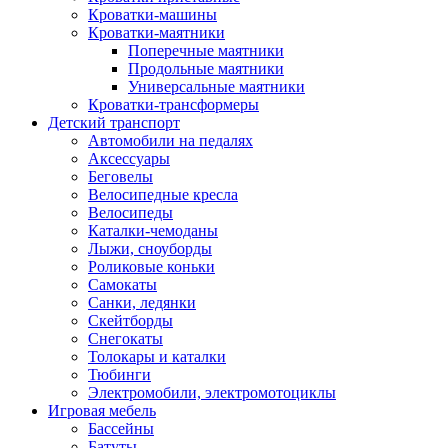
Кроватки-машины
Кроватки-маятники
Поперечные маятники
Продольные маятники
Универсальные маятники
Кроватки-трансформеры
Детский транспорт
Автомобили на педалях
Аксессуары
Беговелы
Велосипедные кресла
Велосипеды
Каталки-чемоданы
Лыжи, сноуборды
Роликовые коньки
Самокаты
Санки, ледянки
Скейтборды
Снегокаты
Толокары и каталки
Тюбинги
Электромобили, электромотоциклы
Игровая мебель
Бассейны
Батуты