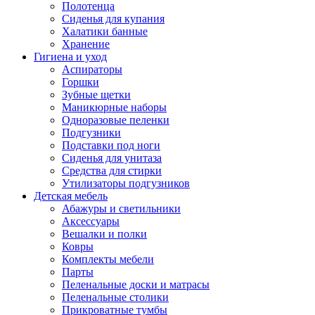
Полотенца
Сиденья для купания
Халатики банные
Хранение
Гигиена и уход
Аспираторы
Горшки
Зубные щетки
Маникюрные наборы
Одноразовые пеленки
Подгузники
Подставки под ноги
Сиденья для унитаза
Средства для стирки
Утилизаторы подгузников
Детская мебель
Абажуры и светильники
Аксессуары
Вешалки и полки
Ковры
Комплекты мебели
Парты
Пеленальные доски и матрасы
Пеленальные столики
Прикроватные тумбы