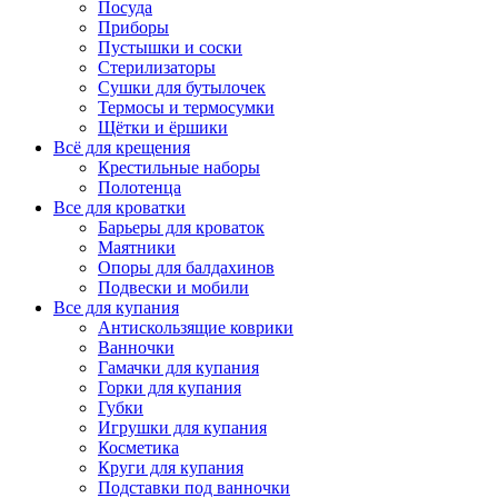
Посуда
Приборы
Пустышки и соски
Стерилизаторы
Сушки для бутылочек
Термосы и термосумки
Щётки и ёршики
Всё для крещения
Крестильные наборы
Полотенца
Все для кроватки
Барьеры для кроваток
Маятники
Опоры для балдахинов
Подвески и мобили
Все для купания
Антискользящие коврики
Ванночки
Гамачки для купания
Горки для купания
Губки
Игрушки для купания
Косметика
Круги для купания
Подставки под ванночки