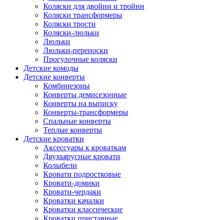
Коляски для двойни и тройни
Коляски трансформеры
Коляски трости
Коляски-люльки
Люльки
Люльки-переноски
Прогулочные коляски
Детские комоды
Детские конверты
Комбинезоны
Конверты демисезонные
Конверты на выписку
Конверты-трансформеры
Спальные конверты
Теплые конверты
Детские кроватки
Аксессуары к кроваткам
Двухъярусные кровати
Колыбели
Кровати подростковые
Кровати-домики
Кровати-чердаки
Кроватки качалки
Кроватки классические
Кроватки приставные