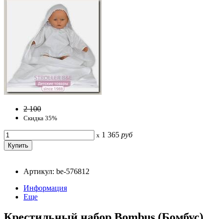
2 100
Скидка 35%
1 365
руб
x
Артикул: be-576812
Информация
Еще
Крестильный набор Bombus (Бомбус)