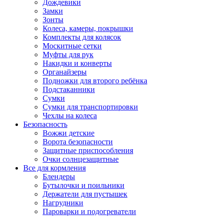
Дождевики
Замки
Зонты
Колеса, камеры, покрышки
Комплекты для колясок
Москитные сетки
Муфты для рук
Накидки и конверты
Органайзеры
Подножки для второго ребёнка
Подстаканники
Сумки
Сумки для транспортировки
Чехлы на колеса
Безопасность
Вожжи детские
Ворота безопасности
Защитные приспособления
Очки солнцезащитные
Все для кормления
Блендеры
Бутылочки и поильники
Держатели для пустышек
Нагрудники
Пароварки и подогреватели