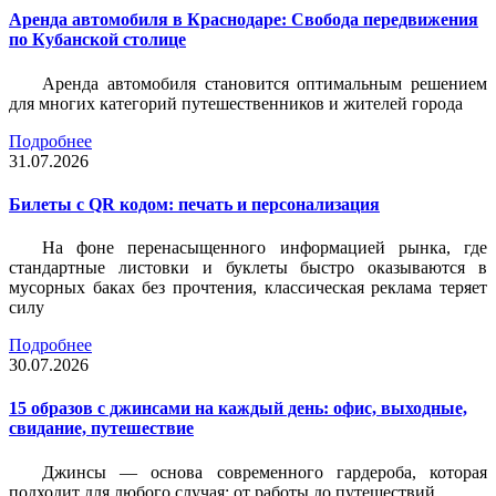
Аренда автомобиля в Краснодаре: Свобода передвижения
по Кубанской столице
Аренда автомобиля становится оптимальным решением
для многих категорий путешественников и жителей города
Подробнее
31.07.2026
Билеты c QR кодом: печать и персонализация
На фоне перенасыщенного информацией рынка, где
стандартные листовки и буклеты быстро оказываются в
мусорных баках без прочтения, классическая реклама теряет
силу
Подробнее
30.07.2026
15 образов с джинсами на каждый день: офис, выходные,
свидание, путешествие
Джинсы — основа современного гардероба, которая
подходит для любого случая: от работы до путешествий