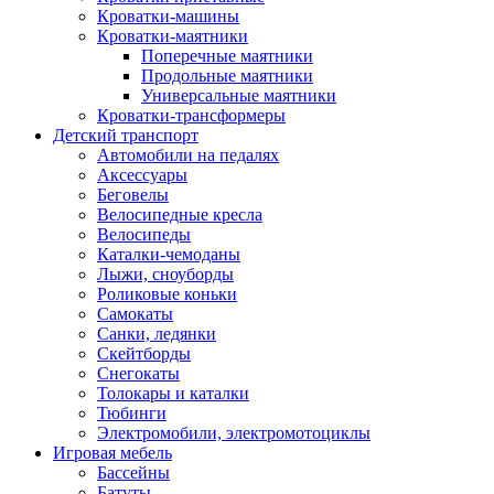
Кроватки-машины
Кроватки-маятники
Поперечные маятники
Продольные маятники
Универсальные маятники
Кроватки-трансформеры
Детский транспорт
Автомобили на педалях
Аксессуары
Беговелы
Велосипедные кресла
Велосипеды
Каталки-чемоданы
Лыжи, сноуборды
Роликовые коньки
Самокаты
Санки, ледянки
Скейтборды
Снегокаты
Толокары и каталки
Тюбинги
Электромобили, электромотоциклы
Игровая мебель
Бассейны
Батуты