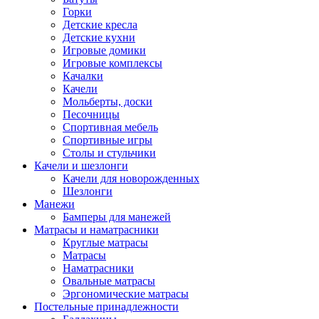
Горки
Детские кресла
Детские кухни
Игровые домики
Игровые комплексы
Качалки
Качели
Мольберты, доски
Песочницы
Спортивная мебель
Спортивные игры
Столы и стульчики
Качели и шезлонги
Качели для новорожденных
Шезлонги
Манежи
Бамперы для манежей
Матрасы и наматрасники
Круглые матрасы
Матрасы
Наматрасники
Овальные матрасы
Эргономические матрасы
Постельные принадлежности