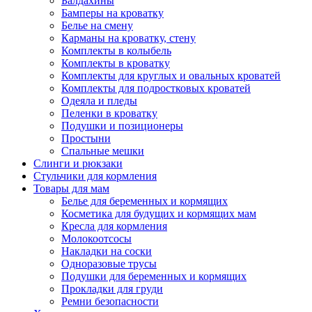
Балдахины
Бамперы на кроватку
Белье на смену
Карманы на кроватку, стену
Комплекты в колыбель
Комплекты в кроватку
Комплекты для круглых и овальных кроватей
Комплекты для подростковых кроватей
Одеяла и пледы
Пеленки в кроватку
Подушки и позиционеры
Простыни
Спальные мешки
Слинги и рюкзаки
Стульчики для кормления
Товары для мам
Белье для беременных и кормящих
Косметика для будущих и кормящих мам
Кресла для кормления
Молокоотсосы
Накладки на соски
Одноразовые трусы
Подушки для беременных и кормящих
Прокладки для груди
Ремни безопасности