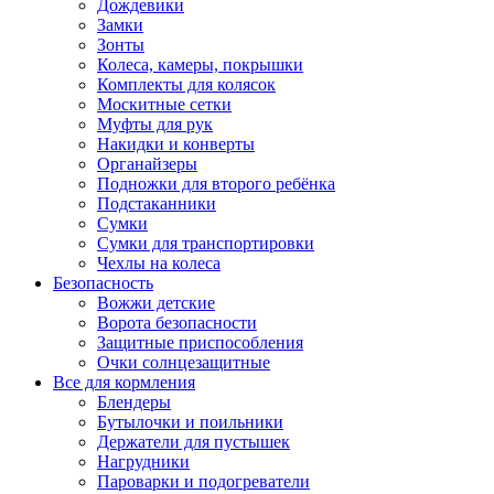
Дождевики
Замки
Зонты
Колеса, камеры, покрышки
Комплекты для колясок
Москитные сетки
Муфты для рук
Накидки и конверты
Органайзеры
Подножки для второго ребёнка
Подстаканники
Сумки
Сумки для транспортировки
Чехлы на колеса
Безопасность
Вожжи детские
Ворота безопасности
Защитные приспособления
Очки солнцезащитные
Все для кормления
Блендеры
Бутылочки и поильники
Держатели для пустышек
Нагрудники
Пароварки и подогреватели