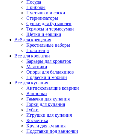
Посуда
Приборы
Пустышки и соски
Стерилизаторы
Сушки для бутылочек
Термосы и термосумки
Щётки и ёршики
Всё для крещения
Крестильные наборы
Полотенца
Все для кроватки
Барьеры для кроваток
Маятники
Опоры для балдахинов
Подвески и мобили
Все для купания
Антискользящие коврики
Ванночки
Гамачки для купания
Горки для купания
Губки
Игрушки для купания
Косметика
Круги для купания
Подставки под ванночки