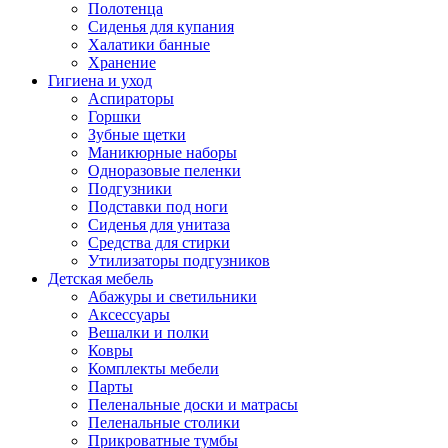
Полотенца
Сиденья для купания
Халатики банные
Хранение
Гигиена и уход
Аспираторы
Горшки
Зубные щетки
Маникюрные наборы
Одноразовые пеленки
Подгузники
Подставки под ноги
Сиденья для унитаза
Средства для стирки
Утилизаторы подгузников
Детская мебель
Абажуры и светильники
Аксессуары
Вешалки и полки
Ковры
Комплекты мебели
Парты
Пеленальные доски и матрасы
Пеленальные столики
Прикроватные тумбы