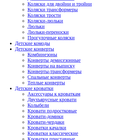
Коляски для двойни и тройни
Коляски трансформеры
Коляски трости
Коляски-люльки
Люльки
Люльки-переноски
Прогулочные коляски
Детские комоды
Детские конверты
Комбинезоны
Конверты демисезонные
Конверты на выписку
Конверты-трансформеры
Спальные конверты
Теплые конверты
Детские кроватки
Аксессуары к кроваткам
Двухъярусные кровати
Колыбели
Кровати подростковые
Кровати-домики
Кровати-чердаки
Кроватки качалки
Кроватки классические
Кроватки приставные