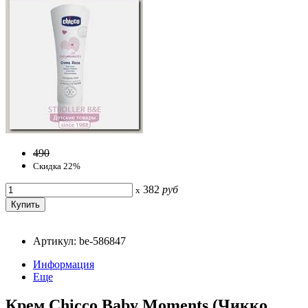
490
Скидка 22%
382
руб
x
Артикул: be-586847
Информация
Еще
Крем Chicco Baby Moments (Чикко