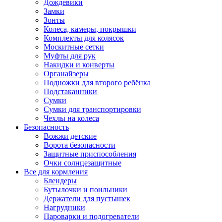
Дождевики
Замки
Зонты
Колеса, камеры, покрышки
Комплекты для колясок
Москитные сетки
Муфты для рук
Накидки и конверты
Органайзеры
Подножки для второго ребёнка
Подстаканники
Сумки
Сумки для транспортировки
Чехлы на колеса
Безопасность
Вожжи детские
Ворота безопасности
Защитные приспособления
Очки солнцезащитные
Все для кормления
Блендеры
Бутылочки и поильники
Держатели для пустышек
Нагрудники
Пароварки и подогреватели