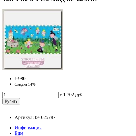
1 980
Скидка 14%
1 702
руб
x
Артикул: be-625787
Информация
Еще