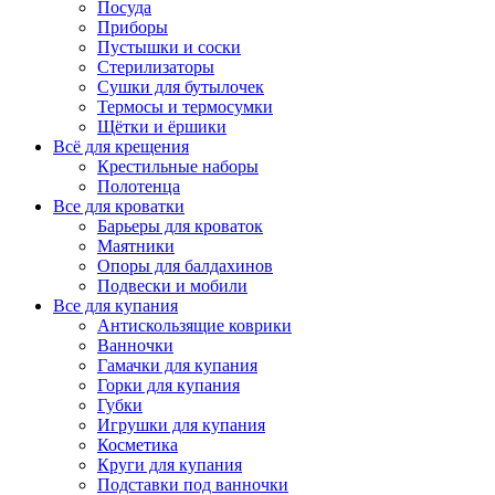
Посуда
Приборы
Пустышки и соски
Стерилизаторы
Сушки для бутылочек
Термосы и термосумки
Щётки и ёршики
Всё для крещения
Крестильные наборы
Полотенца
Все для кроватки
Барьеры для кроваток
Маятники
Опоры для балдахинов
Подвески и мобили
Все для купания
Антискользящие коврики
Ванночки
Гамачки для купания
Горки для купания
Губки
Игрушки для купания
Косметика
Круги для купания
Подставки под ванночки