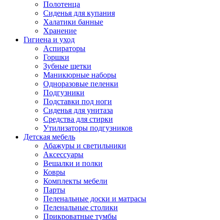
Полотенца
Сиденья для купания
Халатики банные
Хранение
Гигиена и уход
Аспираторы
Горшки
Зубные щетки
Маникюрные наборы
Одноразовые пеленки
Подгузники
Подставки под ноги
Сиденья для унитаза
Средства для стирки
Утилизаторы подгузников
Детская мебель
Абажуры и светильники
Аксессуары
Вешалки и полки
Ковры
Комплекты мебели
Парты
Пеленальные доски и матрасы
Пеленальные столики
Прикроватные тумбы