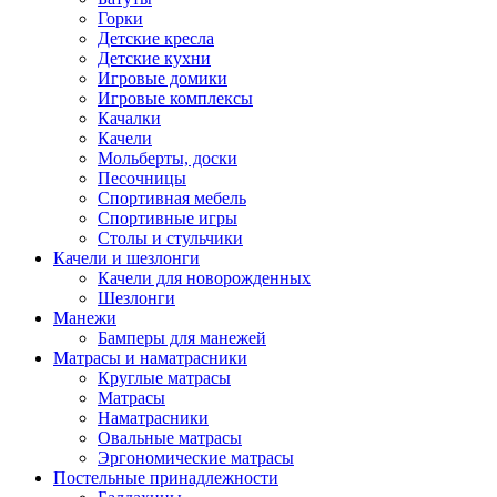
Горки
Детские кресла
Детские кухни
Игровые домики
Игровые комплексы
Качалки
Качели
Мольберты, доски
Песочницы
Спортивная мебель
Спортивные игры
Столы и стульчики
Качели и шезлонги
Качели для новорожденных
Шезлонги
Манежи
Бамперы для манежей
Матрасы и наматрасники
Круглые матрасы
Матрасы
Наматрасники
Овальные матрасы
Эргономические матрасы
Постельные принадлежности