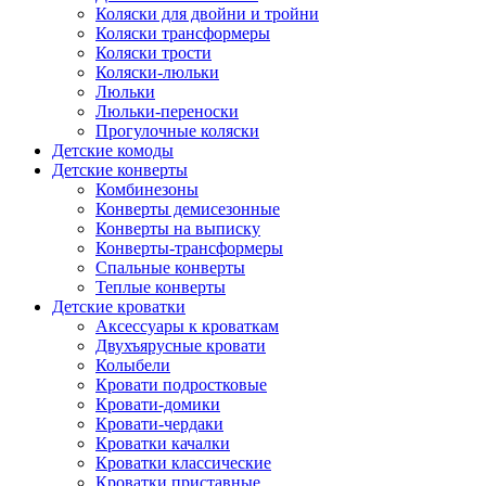
Коляски для двойни и тройни
Коляски трансформеры
Коляски трости
Коляски-люльки
Люльки
Люльки-переноски
Прогулочные коляски
Детские комоды
Детские конверты
Комбинезоны
Конверты демисезонные
Конверты на выписку
Конверты-трансформеры
Спальные конверты
Теплые конверты
Детские кроватки
Аксессуары к кроваткам
Двухъярусные кровати
Колыбели
Кровати подростковые
Кровати-домики
Кровати-чердаки
Кроватки качалки
Кроватки классические
Кроватки приставные