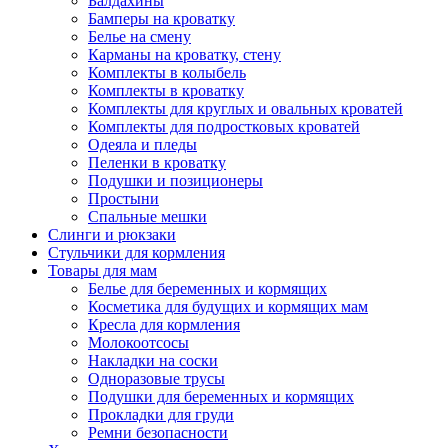
Балдахины
Бамперы на кроватку
Белье на смену
Карманы на кроватку, стену
Комплекты в колыбель
Комплекты в кроватку
Комплекты для круглых и овальных кроватей
Комплекты для подростковых кроватей
Одеяла и пледы
Пеленки в кроватку
Подушки и позиционеры
Простыни
Спальные мешки
Слинги и рюкзаки
Стульчики для кормления
Товары для мам
Белье для беременных и кормящих
Косметика для будущих и кормящих мам
Кресла для кормления
Молокоотсосы
Накладки на соски
Одноразовые трусы
Подушки для беременных и кормящих
Прокладки для груди
Ремни безопасности