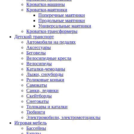
Кроватки-машины
Кроватки-маятники
Поперечные маятники
Продольные маятники
Универсальные маятники
Кроватки-трансформеры
Детский транспорт
Автомобили на педалях
Аксессуары
Беговелы
Велосипедные кресла
Велосипеды
Каталки-чемоданы
Лыжи, сноуборды
Роликовые коньки
Самокаты
Санки, ледянки
Скейтборды
Снегокаты
Толокары и каталки
Тюбинги
Электромобили, электромотоциклы
Игровая мебель
Бассейны
Батуты