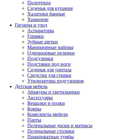
Полотенца
Сиденья для купания
Халатики банные
Хранение
Гигиена и уход
Аспираторы
Горшки
Зубные щетки
Маникюрные наборы
Одноразовые пеленки
Подгузники
Подставки под ноги
Сиденья для унитаза
Средства для стирки
Утилизаторы подгузников
Детская мебель
Абажуры и светильники
Аксессуары
Вешалки и полки
Ковры
Комплекты мебели
Парты
Пеленальные доски и матрасы
Пеленальные столики
Прикроватные тумбы