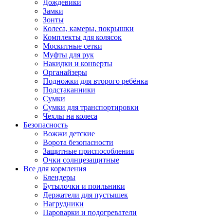
Дождевики
Замки
Зонты
Колеса, камеры, покрышки
Комплекты для колясок
Москитные сетки
Муфты для рук
Накидки и конверты
Органайзеры
Подножки для второго ребёнка
Подстаканники
Сумки
Сумки для транспортировки
Чехлы на колеса
Безопасность
Вожжи детские
Ворота безопасности
Защитные приспособления
Очки солнцезащитные
Все для кормления
Блендеры
Бутылочки и поильники
Держатели для пустышек
Нагрудники
Пароварки и подогреватели