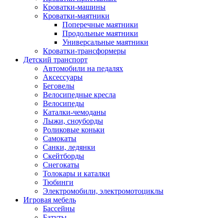
Кроватки-машины
Кроватки-маятники
Поперечные маятники
Продольные маятники
Универсальные маятники
Кроватки-трансформеры
Детский транспорт
Автомобили на педалях
Аксессуары
Беговелы
Велосипедные кресла
Велосипеды
Каталки-чемоданы
Лыжи, сноуборды
Роликовые коньки
Самокаты
Санки, ледянки
Скейтборды
Снегокаты
Толокары и каталки
Тюбинги
Электромобили, электромотоциклы
Игровая мебель
Бассейны
Батуты