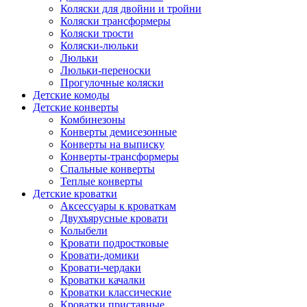
Коляски для двойни и тройни
Коляски трансформеры
Коляски трости
Коляски-люльки
Люльки
Люльки-переноски
Прогулочные коляски
Детские комоды
Детские конверты
Комбинезоны
Конверты демисезонные
Конверты на выписку
Конверты-трансформеры
Спальные конверты
Теплые конверты
Детские кроватки
Аксессуары к кроваткам
Двухъярусные кровати
Колыбели
Кровати подростковые
Кровати-домики
Кровати-чердаки
Кроватки качалки
Кроватки классические
Кроватки приставные