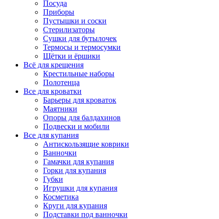
Посуда
Приборы
Пустышки и соски
Стерилизаторы
Сушки для бутылочек
Термосы и термосумки
Щётки и ёршики
Всё для крещения
Крестильные наборы
Полотенца
Все для кроватки
Барьеры для кроваток
Маятники
Опоры для балдахинов
Подвески и мобили
Все для купания
Антискользящие коврики
Ванночки
Гамачки для купания
Горки для купания
Губки
Игрушки для купания
Косметика
Круги для купания
Подставки под ванночки