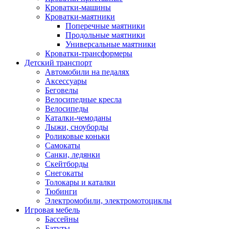
Кроватки-машины
Кроватки-маятники
Поперечные маятники
Продольные маятники
Универсальные маятники
Кроватки-трансформеры
Детский транспорт
Автомобили на педалях
Аксессуары
Беговелы
Велосипедные кресла
Велосипеды
Каталки-чемоданы
Лыжи, сноуборды
Роликовые коньки
Самокаты
Санки, ледянки
Скейтборды
Снегокаты
Толокары и каталки
Тюбинги
Электромобили, электромотоциклы
Игровая мебель
Бассейны
Батуты