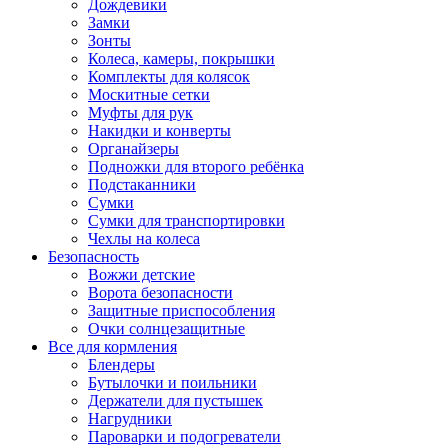
Дождевики
Замки
Зонты
Колеса, камеры, покрышки
Комплекты для колясок
Москитные сетки
Муфты для рук
Накидки и конверты
Органайзеры
Подножки для второго ребёнка
Подстаканники
Сумки
Сумки для транспортировки
Чехлы на колеса
Безопасность
Вожжи детские
Ворота безопасности
Защитные приспособления
Очки солнцезащитные
Все для кормления
Блендеры
Бутылочки и поильники
Держатели для пустышек
Нагрудники
Пароварки и подогреватели