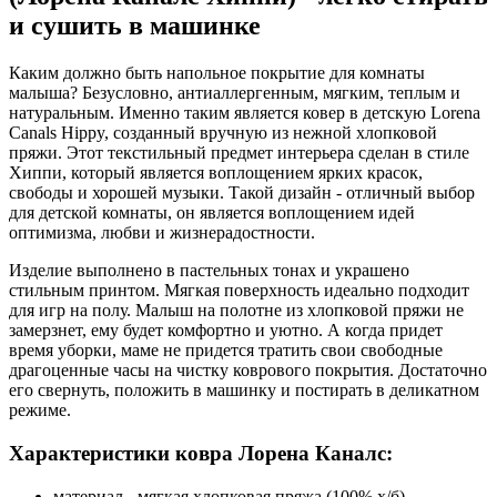
и сушить в машинке
Каким должно быть напольное покрытие для комнаты
малыша? Безусловно, антиаллергенным, мягким, теплым и
натуральным. Именно таким является ковер в детскую Lorena
Canals Hippy, созданный вручную из нежной хлопковой
пряжи. Этот текстильный предмет интерьера сделан в стиле
Хиппи, который является воплощением ярких красок,
свободы и хорошей музыки. Такой дизайн - отличный выбор
для детской комнаты, он является воплощением идей
оптимизма, любви и жизнерадостности.
Изделие выполнено в пастельных тонах и украшено
стильным принтом. Мягкая поверхность идеально подходит
для игр на полу. Малыш на полотне из хлопковой пряжи не
замерзнет, ему будет комфортно и уютно. А когда придет
время уборки, маме не придется тратить свои свободные
драгоценные часы на чистку коврового покрытия. Достаточно
его свернуть, положить в машинку и постирать в деликатном
режиме.
Характеристики ковра Лорена Каналс:
материал - мягкая хлопковая пряжа (100% х/б)