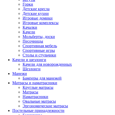
Горки
Детские кресла
Детские кухни
Игровые домики
Игровые комплексы
Качалки
Качели
Мольберты, доски
Песочницы
Спортивная мебель
Спортивные игры
Столы и стульчики
Качели и шезлонги
Качели для новорожденных
Шезлонги
Манежи
Бамперы для манежей
Матрасы и наматрасники
Круглые матрасы
Матрасы
Наматрасники
Овальные матрасы
Эргономические матрасы
Постельные принадлежности