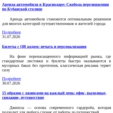
Аренда автомобиля в Краснодаре: Свобода передвижения
по Кубанской столице
Аренда автомобиля становится оптимальным решением
для многих категорий путешественников и жителей города
Подробнее
31.07.2026
Билеты c QR кодом: печать и персонализация
На фоне перенасыщенного информацией рынка, где
стандартные листовки и буклеты быстро оказываются в
мусорных баках без прочтения, классическая реклама теряет
силу
Подробнее
30.07.2026
15 образов с джинсами на каждый день: офис, выходные,
свидание, путешествие
Джинсы — основа современного гардероба, которая
подходит для любого случая: от работы до путешествий