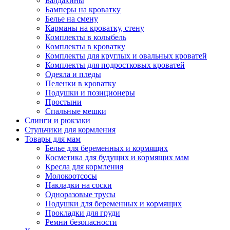
Балдахины
Бамперы на кроватку
Белье на смену
Карманы на кроватку, стену
Комплекты в колыбель
Комплекты в кроватку
Комплекты для круглых и овальных кроватей
Комплекты для подростковых кроватей
Одеяла и пледы
Пеленки в кроватку
Подушки и позиционеры
Простыни
Спальные мешки
Слинги и рюкзаки
Стульчики для кормления
Товары для мам
Белье для беременных и кормящих
Косметика для будущих и кормящих мам
Кресла для кормления
Молокоотсосы
Накладки на соски
Одноразовые трусы
Подушки для беременных и кормящих
Прокладки для груди
Ремни безопасности