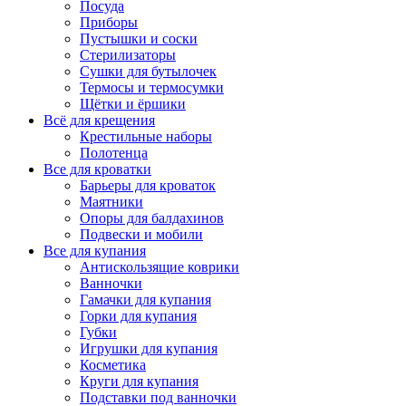
Посуда
Приборы
Пустышки и соски
Стерилизаторы
Сушки для бутылочек
Термосы и термосумки
Щётки и ёршики
Всё для крещения
Крестильные наборы
Полотенца
Все для кроватки
Барьеры для кроваток
Маятники
Опоры для балдахинов
Подвески и мобили
Все для купания
Антискользящие коврики
Ванночки
Гамачки для купания
Горки для купания
Губки
Игрушки для купания
Косметика
Круги для купания
Подставки под ванночки