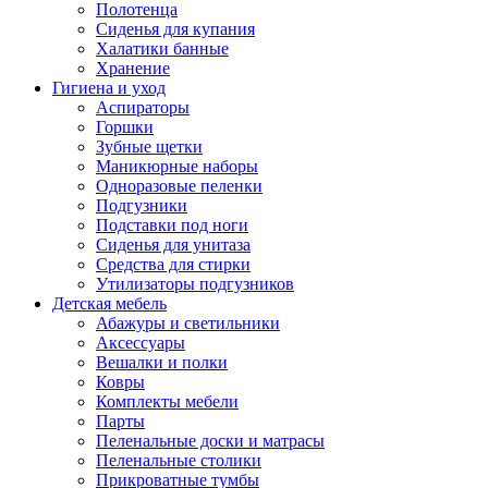
Полотенца
Сиденья для купания
Халатики банные
Хранение
Гигиена и уход
Аспираторы
Горшки
Зубные щетки
Маникюрные наборы
Одноразовые пеленки
Подгузники
Подставки под ноги
Сиденья для унитаза
Средства для стирки
Утилизаторы подгузников
Детская мебель
Абажуры и светильники
Аксессуары
Вешалки и полки
Ковры
Комплекты мебели
Парты
Пеленальные доски и матрасы
Пеленальные столики
Прикроватные тумбы