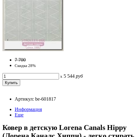
7 700
Скидка 28%
5 544
руб
x
Артикул: be-601817
Информация
Еще
Ковер в детскую Lorena Canals Hippy
(Лорена Каналс Хиппи) - легко стирать