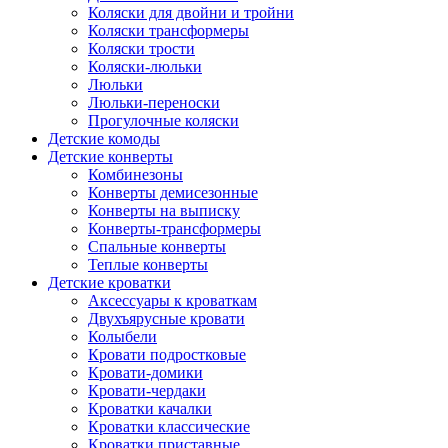
Коляски для двойни и тройни
Коляски трансформеры
Коляски трости
Коляски-люльки
Люльки
Люльки-переноски
Прогулочные коляски
Детские комоды
Детские конверты
Комбинезоны
Конверты демисезонные
Конверты на выписку
Конверты-трансформеры
Спальные конверты
Теплые конверты
Детские кроватки
Аксессуары к кроваткам
Двухъярусные кровати
Колыбели
Кровати подростковые
Кровати-домики
Кровати-чердаки
Кроватки качалки
Кроватки классические
Кроватки приставные