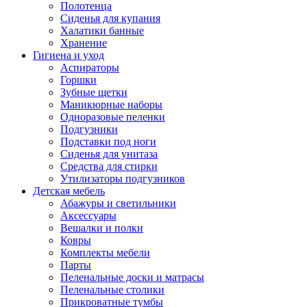
Полотенца
Сиденья для купания
Халатики банные
Хранение
Гигиена и уход
Аспираторы
Горшки
Зубные щетки
Маникюрные наборы
Одноразовые пеленки
Подгузники
Подставки под ноги
Сиденья для унитаза
Средства для стирки
Утилизаторы подгузников
Детская мебель
Абажуры и светильники
Аксессуары
Вешалки и полки
Ковры
Комплекты мебели
Парты
Пеленальные доски и матрасы
Пеленальные столики
Прикроватные тумбы