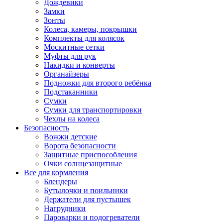
Дождевики
Замки
Зонты
Колеса, камеры, покрышки
Комплекты для колясок
Москитные сетки
Муфты для рук
Накидки и конверты
Органайзеры
Подножки для второго ребёнка
Подстаканники
Сумки
Сумки для транспортировки
Чехлы на колеса
Безопасность
Вожжи детские
Ворота безопасности
Защитные приспособления
Очки солнцезащитные
Все для кормления
Блендеры
Бутылочки и поильники
Держатели для пустышек
Нагрудники
Пароварки и подогреватели