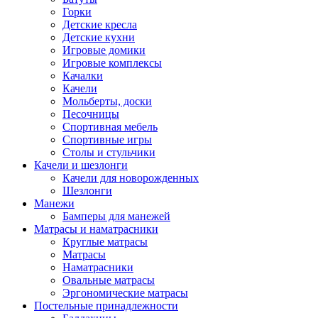
Горки
Детские кресла
Детские кухни
Игровые домики
Игровые комплексы
Качалки
Качели
Мольберты, доски
Песочницы
Спортивная мебель
Спортивные игры
Столы и стульчики
Качели и шезлонги
Качели для новорожденных
Шезлонги
Манежи
Бамперы для манежей
Матрасы и наматрасники
Круглые матрасы
Матрасы
Наматрасники
Овальные матрасы
Эргономические матрасы
Постельные принадлежности