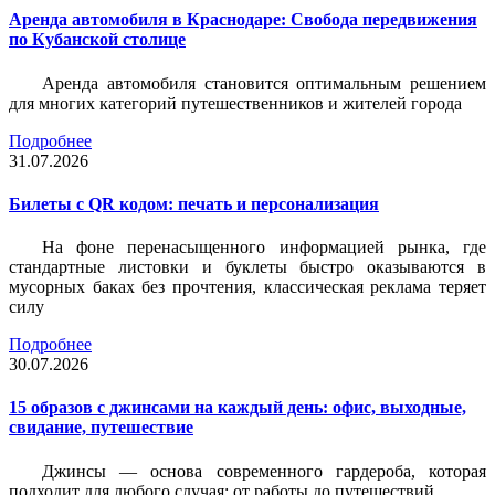
Аренда автомобиля в Краснодаре: Свобода передвижения
по Кубанской столице
Аренда автомобиля становится оптимальным решением
для многих категорий путешественников и жителей города
Подробнее
31.07.2026
Билеты c QR кодом: печать и персонализация
На фоне перенасыщенного информацией рынка, где
стандартные листовки и буклеты быстро оказываются в
мусорных баках без прочтения, классическая реклама теряет
силу
Подробнее
30.07.2026
15 образов с джинсами на каждый день: офис, выходные,
свидание, путешествие
Джинсы — основа современного гардероба, которая
подходит для любого случая: от работы до путешествий