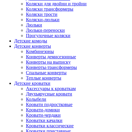
Коляски для двойни и тройни
Коляски трансформеры
Коляски трости
Коляски-люльки
Люльки
Люльки-переноски
Прогулочные коляски
Детские комоды
Детские конверты
Комбинезоны
Конверты демисезонные
Конверты на выписку
Конверты-трансформеры
Спальные конверты
Теплые конверты
Детские кроватки
Аксессуары к кроваткам
Двухъярусные кровати
Колыбели
Кровати подростковые
Кровати-домики
Кровати-чердаки
Кроватки качалки
Кроватки классические
Кроватки приставные