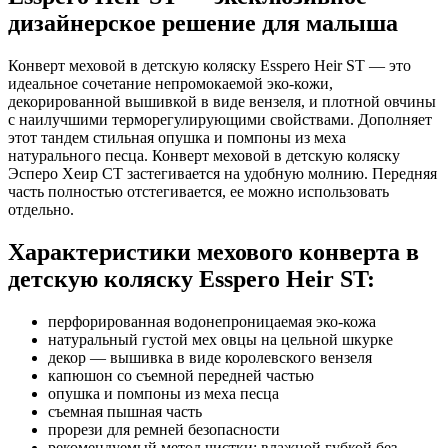
дизайнерское решение для малыша
Конверт меховой в детскую коляску Esspero Heir ST — это
идеальное сочетание непромокаемой эко-кожи,
декорированной вышивкой в виде вензеля, и плотной овчины
с наилучшими терморегулирующими свойствами. Дополняет
этот тандем стильная опушка и помпоны из меха
натурального песца. Конверт меховой в детскую коляску
Эсперо Хеир СТ застегивается на удобную молнию. Передняя
часть полностью отстегивается, ее можно использовать
отдельно.
Характеристики мехового конверта в
детскую коляску Esspero Heir ST:
перфорированная водонепроницаемая эко-кожа
натуральный густой мех овцы на цельной шкурке
декор — вышивка в виде королевского вензеля
капюшон со съемной передней частью
опушка и помпоны из меха песца
съемная пышная часть
прорези для ремней безопасности
рекомендуемый метод чистки: влажной губкой без