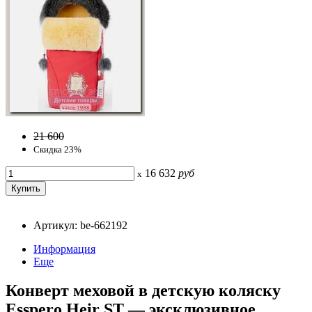
21 600
Скидка 23%
16 632
руб
x
Артикул: be-662192
Информация
Еще
Конверт меховой в детскую коляску
Esspero Heir ST — эксклюзивное