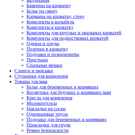
Балдахины
Бамперы на кроватку
Белье на смену
Карманы на кроватку, стену
Комплекты в колыбель
Комплекты в кроватку
Комплекты для круглых и овальных кроватей
Комплекты для подростковых кроватей
Одеяла и пледы
Пеленки в кроватку
Подушки и позиционеры
Простыни
Спальные мешки
Слинги и рюкзаки
Стульчики для кормления
Товары для мам
Белье для беременных и кормящих
Косметика для будущих и кормящих мам
Кресла для кормления
Молокоотсосы
Накладки на соски
Одноразовые трусы
Подушки для беременных и кормящих
Прокладки для груди
Ремни безопасности