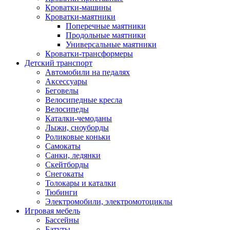
Кроватки-машины
Кроватки-маятники
Поперечные маятники
Продольные маятники
Универсальные маятники
Кроватки-трансформеры
Детский транспорт
Автомобили на педалях
Аксессуары
Беговелы
Велосипедные кресла
Велосипеды
Каталки-чемоданы
Лыжи, сноуборды
Роликовые коньки
Самокаты
Санки, ледянки
Скейтборды
Снегокаты
Толокары и каталки
Тюбинги
Электромобили, электромотоциклы
Игровая мебель
Бассейны
Батуты