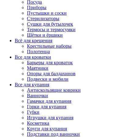
Посуда
Приборы
Пустышки и соски
Стерилизаторы
Сушки для бутылочек
Термосы и термосумки
Щётки и ёршики
Всё для крещения
Крестильные наборы
Полотенца
Все для кроватки
Барьеры для кроваток
Маятники
Опоры для балдахинов
Подвески и мобили
Все для купания
Антискользящие коврики
Ванночки
Гамачки для купания
Горки для купания
Губки
Игрушки для купания
Косметика
Круги для купания
Подставки под ванночки