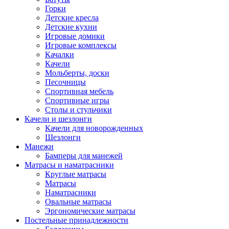
Горки
Детские кресла
Детские кухни
Игровые домики
Игровые комплексы
Качалки
Качели
Мольберты, доски
Песочницы
Спортивная мебель
Спортивные игры
Столы и стульчики
Качели и шезлонги
Качели для новорожденных
Шезлонги
Манежи
Бамперы для манежей
Матрасы и наматрасники
Круглые матрасы
Матрасы
Наматрасники
Овальные матрасы
Эргономические матрасы
Постельные принадлежности