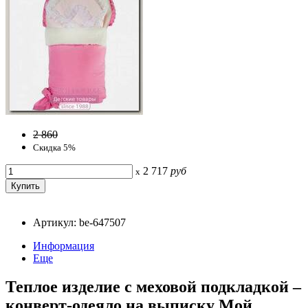
2 860
Скидка 5%
2 717
руб
x
Артикул: be-647507
Информация
Еще
Теплое изделие с меховой подкладкой –
конверт-одеяло на выписку Мой