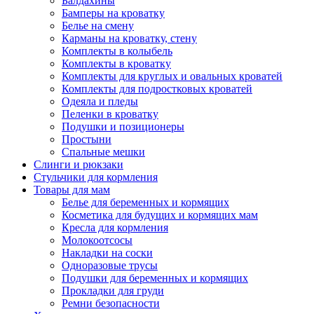
Балдахины
Бамперы на кроватку
Белье на смену
Карманы на кроватку, стену
Комплекты в колыбель
Комплекты в кроватку
Комплекты для круглых и овальных кроватей
Комплекты для подростковых кроватей
Одеяла и пледы
Пеленки в кроватку
Подушки и позиционеры
Простыни
Спальные мешки
Слинги и рюкзаки
Стульчики для кормления
Товары для мам
Белье для беременных и кормящих
Косметика для будущих и кормящих мам
Кресла для кормления
Молокоотсосы
Накладки на соски
Одноразовые трусы
Подушки для беременных и кормящих
Прокладки для груди
Ремни безопасности