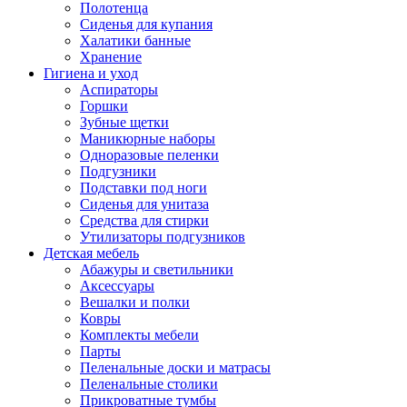
Полотенца
Сиденья для купания
Халатики банные
Хранение
Гигиена и уход
Аспираторы
Горшки
Зубные щетки
Маникюрные наборы
Одноразовые пеленки
Подгузники
Подставки под ноги
Сиденья для унитаза
Средства для стирки
Утилизаторы подгузников
Детская мебель
Абажуры и светильники
Аксессуары
Вешалки и полки
Ковры
Комплекты мебели
Парты
Пеленальные доски и матрасы
Пеленальные столики
Прикроватные тумбы