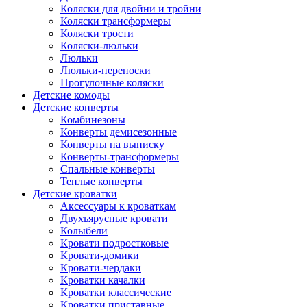
Коляски для двойни и тройни
Коляски трансформеры
Коляски трости
Коляски-люльки
Люльки
Люльки-переноски
Прогулочные коляски
Детские комоды
Детские конверты
Комбинезоны
Конверты демисезонные
Конверты на выписку
Конверты-трансформеры
Спальные конверты
Теплые конверты
Детские кроватки
Аксессуары к кроваткам
Двухъярусные кровати
Колыбели
Кровати подростковые
Кровати-домики
Кровати-чердаки
Кроватки качалки
Кроватки классические
Кроватки приставные