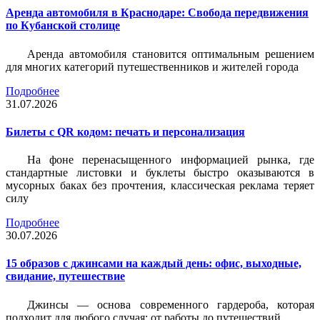
Аренда автомобиля в Краснодаре: Свобода передвижения
по Кубанской столице
Аренда автомобиля становится оптимальным решением
для многих категорий путешественников и жителей города
Подробнее
31.07.2026
Билеты c QR кодом: печать и персонализация
На фоне перенасыщенного информацией рынка, где
стандартные листовки и буклеты быстро оказываются в
мусорных баках без прочтения, классическая реклама теряет
силу
Подробнее
30.07.2026
15 образов с джинсами на каждый день: офис, выходные,
свидание, путешествие
Джинсы — основа современного гардероба, которая
подходит для любого случая: от работы до путешествий