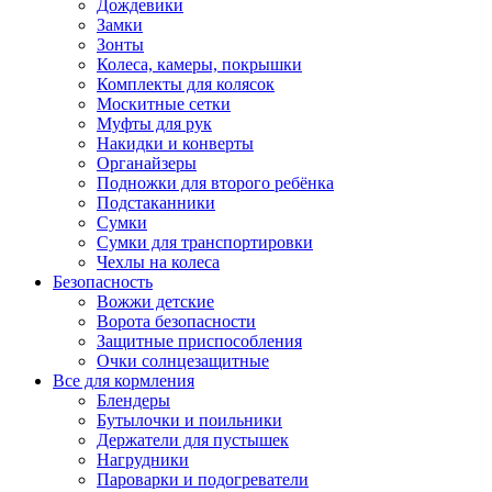
Дождевики
Замки
Зонты
Колеса, камеры, покрышки
Комплекты для колясок
Москитные сетки
Муфты для рук
Накидки и конверты
Органайзеры
Подножки для второго ребёнка
Подстаканники
Сумки
Сумки для транспортировки
Чехлы на колеса
Безопасность
Вожжи детские
Ворота безопасности
Защитные приспособления
Очки солнцезащитные
Все для кормления
Блендеры
Бутылочки и поильники
Держатели для пустышек
Нагрудники
Пароварки и подогреватели