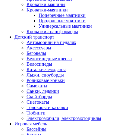
Кроватки-машины
Кроватки-маятники
Поперечные маятники
Продольные маятники
Универсальные маятники
Кроватки-трансформеры
Детский транспорт
Автомобили на педалях
Аксессуары
Беговелы
Велосипедные кресла
Велосипеды
Каталки-чемоданы
Лыжи, сноуборды
Роликовые коньки
Самокаты
Санки, ледянки
Скейтборды
Снегокаты
Толокары и каталки
Тюбинги
Электромобили, электромотоциклы
Игровая мебель
Бассейны
Батуты