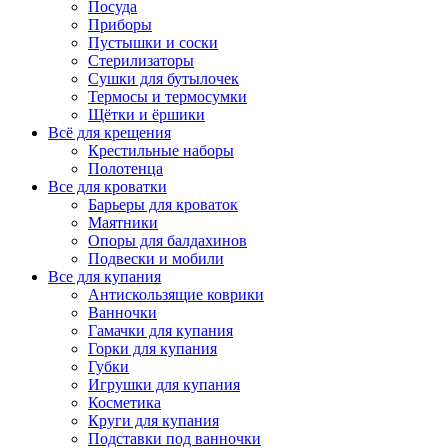
Посуда
Приборы
Пустышки и соски
Стерилизаторы
Сушки для бутылочек
Термосы и термосумки
Щётки и ёршики
Всё для крещения
Крестильные наборы
Полотенца
Все для кроватки
Барьеры для кроваток
Маятники
Опоры для балдахинов
Подвески и мобили
Все для купания
Антискользящие коврики
Ванночки
Гамачки для купания
Горки для купания
Губки
Игрушки для купания
Косметика
Круги для купания
Подставки под ванночки