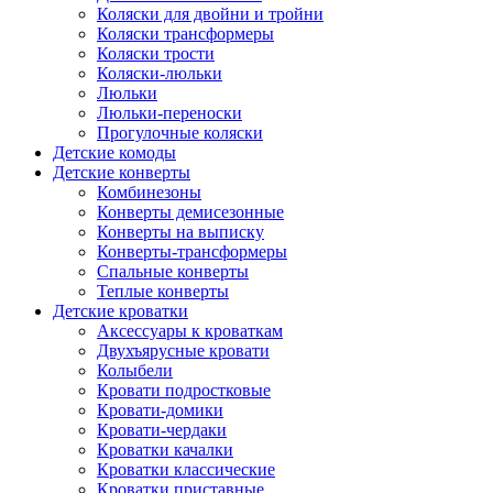
Коляски для двойни и тройни
Коляски трансформеры
Коляски трости
Коляски-люльки
Люльки
Люльки-переноски
Прогулочные коляски
Детские комоды
Детские конверты
Комбинезоны
Конверты демисезонные
Конверты на выписку
Конверты-трансформеры
Спальные конверты
Теплые конверты
Детские кроватки
Аксессуары к кроваткам
Двухъярусные кровати
Колыбели
Кровати подростковые
Кровати-домики
Кровати-чердаки
Кроватки качалки
Кроватки классические
Кроватки приставные