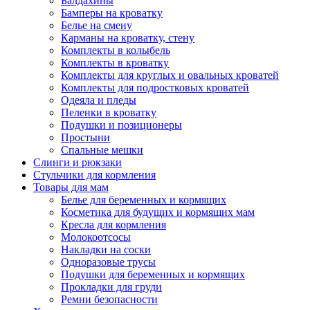
Балдахины
Бамперы на кроватку
Белье на смену
Карманы на кроватку, стену
Комплекты в колыбель
Комплекты в кроватку
Комплекты для круглых и овальных кроватей
Комплекты для подростковых кроватей
Одеяла и пледы
Пеленки в кроватку
Подушки и позиционеры
Простыни
Спальные мешки
Слинги и рюкзаки
Стульчики для кормления
Товары для мам
Белье для беременных и кормящих
Косметика для будущих и кормящих мам
Кресла для кормления
Молокоотсосы
Накладки на соски
Одноразовые трусы
Подушки для беременных и кормящих
Прокладки для груди
Ремни безопасности