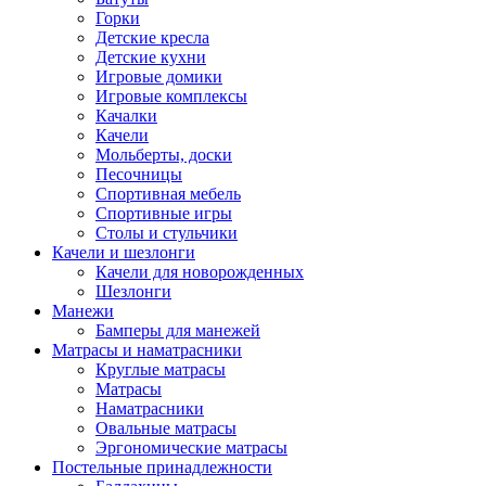
Горки
Детские кресла
Детские кухни
Игровые домики
Игровые комплексы
Качалки
Качели
Мольберты, доски
Песочницы
Спортивная мебель
Спортивные игры
Столы и стульчики
Качели и шезлонги
Качели для новорожденных
Шезлонги
Манежи
Бамперы для манежей
Матрасы и наматрасники
Круглые матрасы
Матрасы
Наматрасники
Овальные матрасы
Эргономические матрасы
Постельные принадлежности