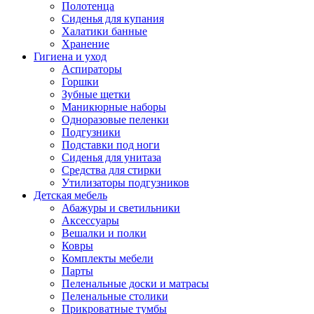
Полотенца
Сиденья для купания
Халатики банные
Хранение
Гигиена и уход
Аспираторы
Горшки
Зубные щетки
Маникюрные наборы
Одноразовые пеленки
Подгузники
Подставки под ноги
Сиденья для унитаза
Средства для стирки
Утилизаторы подгузников
Детская мебель
Абажуры и светильники
Аксессуары
Вешалки и полки
Ковры
Комплекты мебели
Парты
Пеленальные доски и матрасы
Пеленальные столики
Прикроватные тумбы