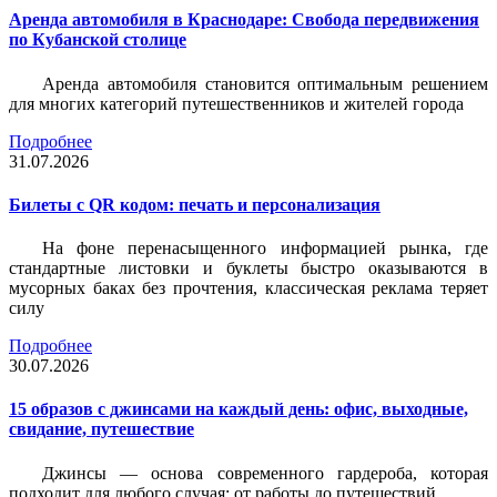
Аренда автомобиля в Краснодаре: Свобода передвижения
по Кубанской столице
Аренда автомобиля становится оптимальным решением
для многих категорий путешественников и жителей города
Подробнее
31.07.2026
Билеты c QR кодом: печать и персонализация
На фоне перенасыщенного информацией рынка, где
стандартные листовки и буклеты быстро оказываются в
мусорных баках без прочтения, классическая реклама теряет
силу
Подробнее
30.07.2026
15 образов с джинсами на каждый день: офис, выходные,
свидание, путешествие
Джинсы — основа современного гардероба, которая
подходит для любого случая: от работы до путешествий