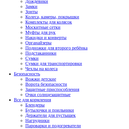
Дождевики
Замки
Зонты
Колеса, камеры, покрышки
Комплекты для колясок
Москитные сетки
Муфты для рук
Накидки и конверты
Органайзеры
Подножки для второго ребёнка
Подстаканники
Сумки
Сумки для транспортировки
Чехлы на колеса
Безопасность
Вожжи детские
Ворота безопасности
Защитные приспособления
Очки солнцезащитные
Все для кормления
Блендеры
Бутылочки и поильники
Держатели для пустышек
Нагрудники
Пароварки и подогреватели