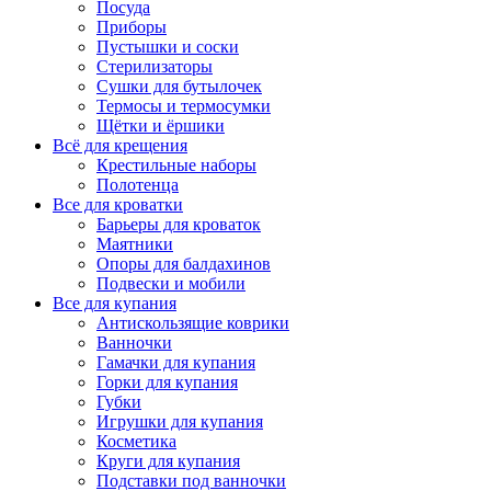
Посуда
Приборы
Пустышки и соски
Стерилизаторы
Сушки для бутылочек
Термосы и термосумки
Щётки и ёршики
Всё для крещения
Крестильные наборы
Полотенца
Все для кроватки
Барьеры для кроваток
Маятники
Опоры для балдахинов
Подвески и мобили
Все для купания
Антискользящие коврики
Ванночки
Гамачки для купания
Горки для купания
Губки
Игрушки для купания
Косметика
Круги для купания
Подставки под ванночки