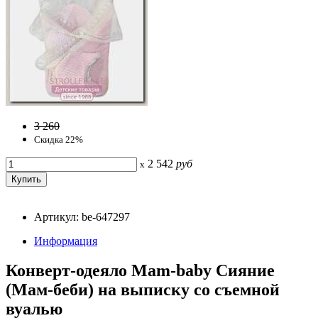
3 260
Скидка 22%
2 542
руб
x
Артикул: be-647297
Информация
Конверт-одеяло Mam-baby Сияние
(Мам-беби) на выписку со съемной
вуалью