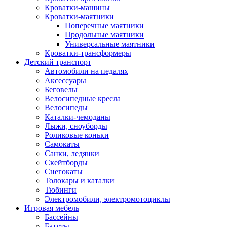
Кроватки-машины
Кроватки-маятники
Поперечные маятники
Продольные маятники
Универсальные маятники
Кроватки-трансформеры
Детский транспорт
Автомобили на педалях
Аксессуары
Беговелы
Велосипедные кресла
Велосипеды
Каталки-чемоданы
Лыжи, сноуборды
Роликовые коньки
Самокаты
Санки, ледянки
Скейтборды
Снегокаты
Толокары и каталки
Тюбинги
Электромобили, электромотоциклы
Игровая мебель
Бассейны
Батуты