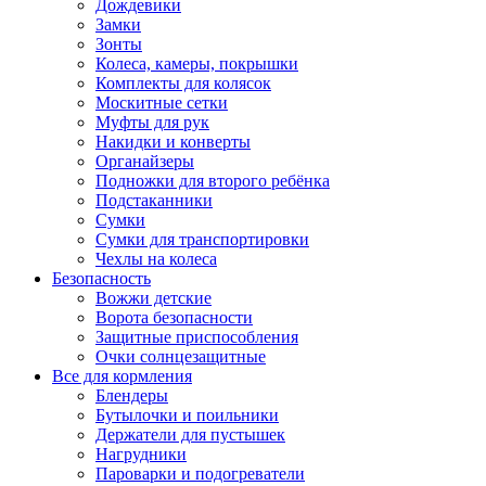
Дождевики
Замки
Зонты
Колеса, камеры, покрышки
Комплекты для колясок
Москитные сетки
Муфты для рук
Накидки и конверты
Органайзеры
Подножки для второго ребёнка
Подстаканники
Сумки
Сумки для транспортировки
Чехлы на колеса
Безопасность
Вожжи детские
Ворота безопасности
Защитные приспособления
Очки солнцезащитные
Все для кормления
Блендеры
Бутылочки и поильники
Держатели для пустышек
Нагрудники
Пароварки и подогреватели