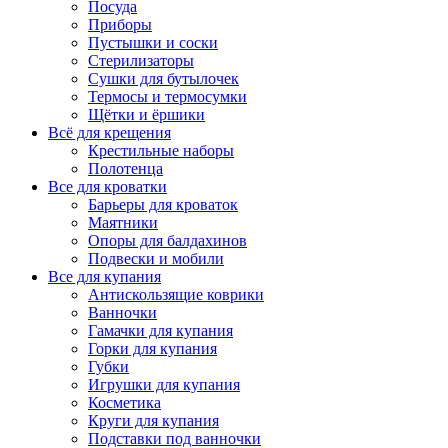
Посуда
Приборы
Пустышки и соски
Стерилизаторы
Сушки для бутылочек
Термосы и термосумки
Щётки и ёршики
Всё для крещения
Крестильные наборы
Полотенца
Все для кроватки
Барьеры для кроваток
Маятники
Опоры для балдахинов
Подвески и мобили
Все для купания
Антискользящие коврики
Ванночки
Гамачки для купания
Горки для купания
Губки
Игрушки для купания
Косметика
Круги для купания
Подставки под ванночки