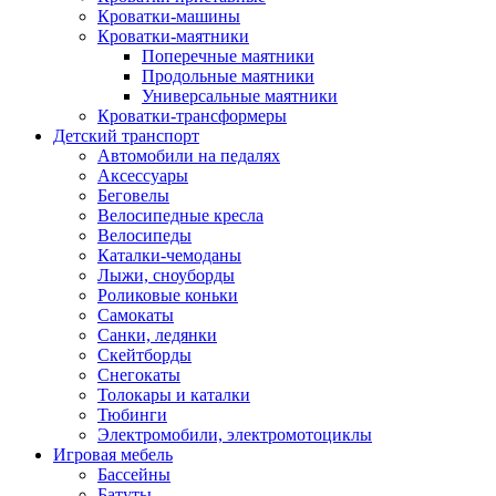
Кроватки-машины
Кроватки-маятники
Поперечные маятники
Продольные маятники
Универсальные маятники
Кроватки-трансформеры
Детский транспорт
Автомобили на педалях
Аксессуары
Беговелы
Велосипедные кресла
Велосипеды
Каталки-чемоданы
Лыжи, сноуборды
Роликовые коньки
Самокаты
Санки, ледянки
Скейтборды
Снегокаты
Толокары и каталки
Тюбинги
Электромобили, электромотоциклы
Игровая мебель
Бассейны
Батуты