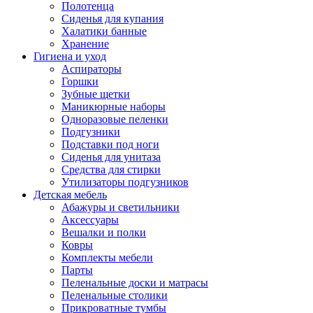
Полотенца
Сиденья для купания
Халатики банные
Хранение
Гигиена и уход
Аспираторы
Горшки
Зубные щетки
Маникюрные наборы
Одноразовые пеленки
Подгузники
Подставки под ноги
Сиденья для унитаза
Средства для стирки
Утилизаторы подгузников
Детская мебель
Абажуры и светильники
Аксессуары
Вешалки и полки
Ковры
Комплекты мебели
Парты
Пеленальные доски и матрасы
Пеленальные столики
Прикроватные тумбы