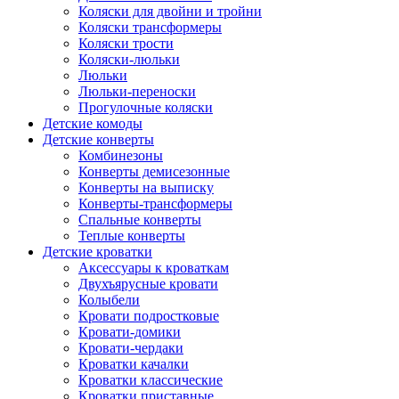
Коляски для двойни и тройни
Коляски трансформеры
Коляски трости
Коляски-люльки
Люльки
Люльки-переноски
Прогулочные коляски
Детские комоды
Детские конверты
Комбинезоны
Конверты демисезонные
Конверты на выписку
Конверты-трансформеры
Спальные конверты
Теплые конверты
Детские кроватки
Аксессуары к кроваткам
Двухъярусные кровати
Колыбели
Кровати подростковые
Кровати-домики
Кровати-чердаки
Кроватки качалки
Кроватки классические
Кроватки приставные