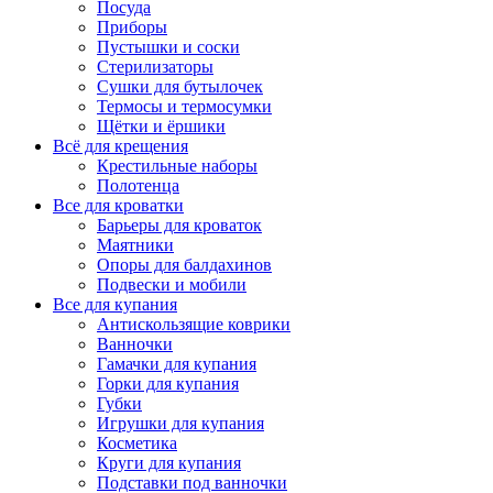
Посуда
Приборы
Пустышки и соски
Стерилизаторы
Сушки для бутылочек
Термосы и термосумки
Щётки и ёршики
Всё для крещения
Крестильные наборы
Полотенца
Все для кроватки
Барьеры для кроваток
Маятники
Опоры для балдахинов
Подвески и мобили
Все для купания
Антискользящие коврики
Ванночки
Гамачки для купания
Горки для купания
Губки
Игрушки для купания
Косметика
Круги для купания
Подставки под ванночки