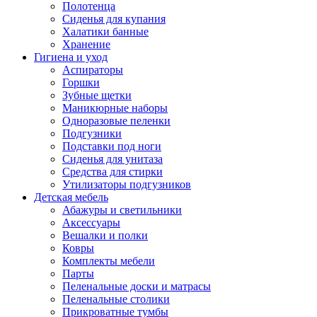
Полотенца
Сиденья для купания
Халатики банные
Хранение
Гигиена и уход
Аспираторы
Горшки
Зубные щетки
Маникюрные наборы
Одноразовые пеленки
Подгузники
Подставки под ноги
Сиденья для унитаза
Средства для стирки
Утилизаторы подгузников
Детская мебель
Абажуры и светильники
Аксессуары
Вешалки и полки
Ковры
Комплекты мебели
Парты
Пеленальные доски и матрасы
Пеленальные столики
Прикроватные тумбы