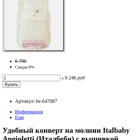
6 790
Скидка 8%
6 246
руб
x
Артикул: be-647087
Информация
Еще
Удобный конверт на молнии Italbaby
Angioletti (Италбеби) с вышивкой