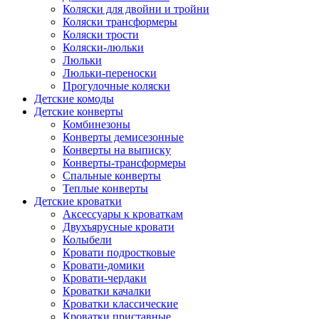
Коляски для двойни и тройни
Коляски трансформеры
Коляски трости
Коляски-люльки
Люльки
Люльки-переноски
Прогулочные коляски
Детские комоды
Детские конверты
Комбинезоны
Конверты демисезонные
Конверты на выписку
Конверты-трансформеры
Спальные конверты
Теплые конверты
Детские кроватки
Аксессуары к кроваткам
Двухъярусные кровати
Колыбели
Кровати подростковые
Кровати-домики
Кровати-чердаки
Кроватки качалки
Кроватки классические
Кроватки приставные