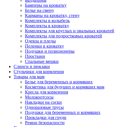
Балдахины
Бамперы на кроватку
Белье на смену
Карманы на кроватку, стену
Комплекты в колыбель
Комплекты в кроватку
Комплекты для круглых и овальных кроватей
Комплекты для подростковых кроватей
Одеяла и пледы
Пеленки в кроватку
Подушки и позиционеры
Простыни
Спальные мешки
Слинги и рюкзаки
Стульчики для кормления
Товары для мам
Белье для беременных и кормящих
Косметика для будущих и кормящих мам
Кресла для кормления
Молокоотсосы
Накладки на соски
Одноразовые трусы
Подушки для беременных и кормящих
Прокладки для груди
Ремни безопасности