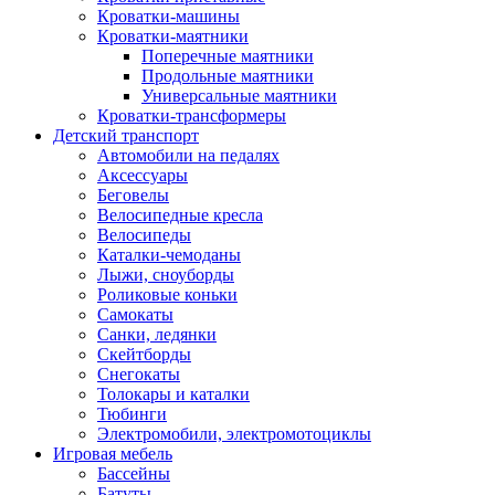
Кроватки-машины
Кроватки-маятники
Поперечные маятники
Продольные маятники
Универсальные маятники
Кроватки-трансформеры
Детский транспорт
Автомобили на педалях
Аксессуары
Беговелы
Велосипедные кресла
Велосипеды
Каталки-чемоданы
Лыжи, сноуборды
Роликовые коньки
Самокаты
Санки, ледянки
Скейтборды
Снегокаты
Толокары и каталки
Тюбинги
Электромобили, электромотоциклы
Игровая мебель
Бассейны
Батуты