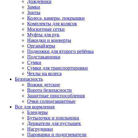
Дождевики
Замки
Зонты
Колеса, камеры, покрышки
Комплекты для колясок
Москитные сетки
Муфты для рук
Накидки и конверты
Органайзеры
Подножки для второго ребёнка
Подстаканники
Сумки
Сумки для транспортировки
Чехлы на колеса
Безопасность
Вожжи детские
Ворота безопасности
Защитные приспособления
Очки солнцезащитные
Все для кормления
Блендеры
Бутылочки и поильники
Держатели для пустышек
Нагрудники
Пароварки и подогреватели