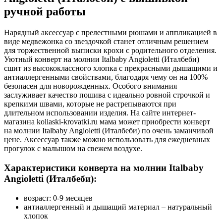
ручной работы
Нарядный аксессуар с прелестными рюшами и аппликацией в
виде медвежонка со звездочкой станет отличным решением
для торжественной выписки крохи с родительного отделения.
Уютный конверт на молнии Italbaby Angioletti (Италбеби)
сшит из высококлассного хлопка с прекрасными дышащими и
антиаллергенными свойствами, благодаря чему он на 100%
безопасен для новорожденных. Особого внимания
заслуживает качество пошива с идеально ровной строчкой и
крепкими швами, которые не растрепываются при
длительном использовании изделия. На сайте интернет-
магазина koliaski-krovatki.ru мама может приобрести конверт
на молнии Italbaby Angioletti (Италбеби) по очень заманчивой
цене. Аксессуар также можно использовать для ежедневных
прогулок с малышом на свежем воздухе.
Характеристики конверта на молнии Italbaby
Angioletti (Италбеби):
возраст: 0-9 месяцев
антиаллергенный и дышащий материал – натуральный
хлопок