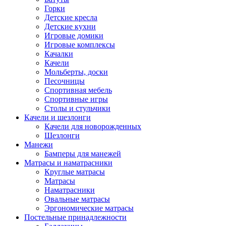
Горки
Детские кресла
Детские кухни
Игровые домики
Игровые комплексы
Качалки
Качели
Мольберты, доски
Песочницы
Спортивная мебель
Спортивные игры
Столы и стульчики
Качели и шезлонги
Качели для новорожденных
Шезлонги
Манежи
Бамперы для манежей
Матрасы и наматрасники
Круглые матрасы
Матрасы
Наматрасники
Овальные матрасы
Эргономические матрасы
Постельные принадлежности