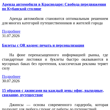
Аренда автомобиля в Краснодаре: Свобода передвижения
по Кубанской столице
Аренда автомобиля становится оптимальным решением
для многих категорий путешественников и жителей города
Подробнее
31.07.2026
Билеты c QR кодом: печать и персонализация
На фоне перенасыщенного информацией рынка, где
стандартные листовки и буклеты быстро оказываются в
мусорных баках без прочтения, классическая реклама теряет
силу
Подробнее
30.07.2026
15 образов с джинсами на каждый день: офис, выходные,
свидание, путешествие
Джинсы — основа современного гардероба, которая
подходит для любого случая: от работы до путешествий