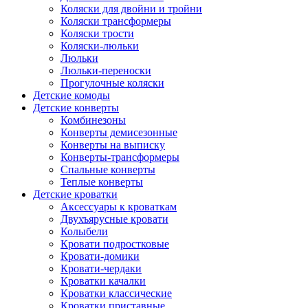
Коляски для двойни и тройни
Коляски трансформеры
Коляски трости
Коляски-люльки
Люльки
Люльки-переноски
Прогулочные коляски
Детские комоды
Детские конверты
Комбинезоны
Конверты демисезонные
Конверты на выписку
Конверты-трансформеры
Спальные конверты
Теплые конверты
Детские кроватки
Аксессуары к кроваткам
Двухъярусные кровати
Колыбели
Кровати подростковые
Кровати-домики
Кровати-чердаки
Кроватки качалки
Кроватки классические
Кроватки приставные