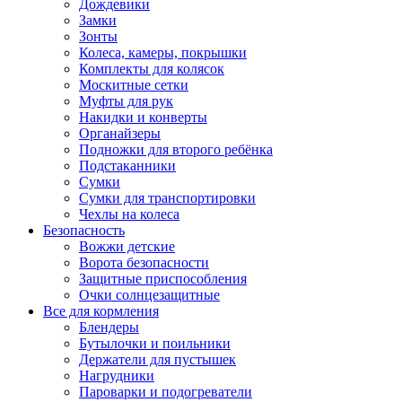
Дождевики
Замки
Зонты
Колеса, камеры, покрышки
Комплекты для колясок
Москитные сетки
Муфты для рук
Накидки и конверты
Органайзеры
Подножки для второго ребёнка
Подстаканники
Сумки
Сумки для транспортировки
Чехлы на колеса
Безопасность
Вожжи детские
Ворота безопасности
Защитные приспособления
Очки солнцезащитные
Все для кормления
Блендеры
Бутылочки и поильники
Держатели для пустышек
Нагрудники
Пароварки и подогреватели