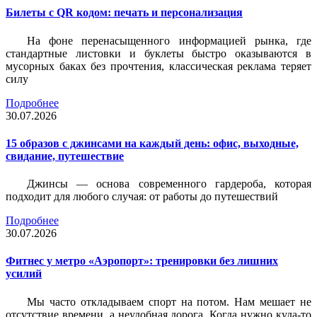
Билеты c QR кодом: печать и персонализация
На фоне перенасыщенного информацией рынка, где
стандартные листовки и буклеты быстро оказываются в
мусорных баках без прочтения, классическая реклама теряет
силу
Подробнее
30.07.2026
15 образов с джинсами на каждый день: офис, выходные,
свидание, путешествие
Джинсы — основа современного гардероба, которая
подходит для любого случая: от работы до путешествий
Подробнее
30.07.2026
Фитнес у метро «Аэропорт»: тренировки без лишних
усилий
Мы часто откладываем спорт на потом. Нам мешает не
отсутствие времени, а неудобная дорога. Когда нужно куда-то