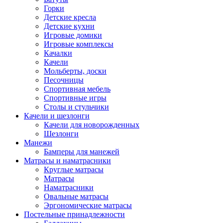
Горки
Детские кресла
Детские кухни
Игровые домики
Игровые комплексы
Качалки
Качели
Мольберты, доски
Песочницы
Спортивная мебель
Спортивные игры
Столы и стульчики
Качели и шезлонги
Качели для новорожденных
Шезлонги
Манежи
Бамперы для манежей
Матрасы и наматрасники
Круглые матрасы
Матрасы
Наматрасники
Овальные матрасы
Эргономические матрасы
Постельные принадлежности