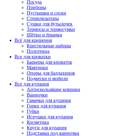
Посуда
Приборы
Пустышки и соски
Стерилизаторы
Сушки для бутылочек
Термосы и термосумки
Щётки и ёршики
Всё для крещения
Крестильные наборы
Полотенца
Все для кроватки
Барьеры для кроваток
Маятники
Опоры для балдахинов
Подвески и мобили
Все для купания
Антискользящие коврики
Ванночки
Гамачки для купания
Горки для купания
Губки
Игрушки для купания
Косметика
Круги для купания
Подставки под ванночки