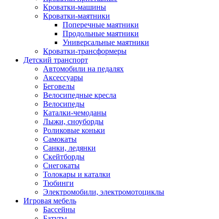
Кроватки-машины
Кроватки-маятники
Поперечные маятники
Продольные маятники
Универсальные маятники
Кроватки-трансформеры
Детский транспорт
Автомобили на педалях
Аксессуары
Беговелы
Велосипедные кресла
Велосипеды
Каталки-чемоданы
Лыжи, сноуборды
Роликовые коньки
Самокаты
Санки, ледянки
Скейтборды
Снегокаты
Толокары и каталки
Тюбинги
Электромобили, электромотоциклы
Игровая мебель
Бассейны
Батуты