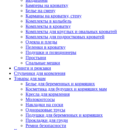
Балдахины
Бамперы на кроватку
Белье на смену
Карманы на кроватку, стену
Комплекты в колыбель
Комплекты в кроватку
Комплекты для круглых и овальных кроватей
Комплекты для подростковых кроватей
Одеяла и пледы
Пеленки в кроватку
Подушки и позиционеры
Простыни
Спальные мешки
Слинги и рюкзаки
Стульчики для кормления
Товары для мам
Белье для беременных и кормящих
Косметика для будущих и кормящих мам
Кресла для кормления
Молокоотсосы
Накладки на соски
Одноразовые трусы
Подушки для беременных и кормящих
Прокладки для груди
Ремни безопасности