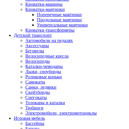
Кроватки-машины
Кроватки-маятники
Поперечные маятники
Продольные маятники
Универсальные маятники
Кроватки-трансформеры
Детский транспорт
Автомобили на педалях
Аксессуары
Беговелы
Велосипедные кресла
Велосипеды
Каталки-чемоданы
Лыжи, сноуборды
Роликовые коньки
Самокаты
Санки, ледянки
Скейтборды
Снегокаты
Толокары и каталки
Тюбинги
Электромобили, электромотоциклы
Игровая мебель
Бассейны
Батуты