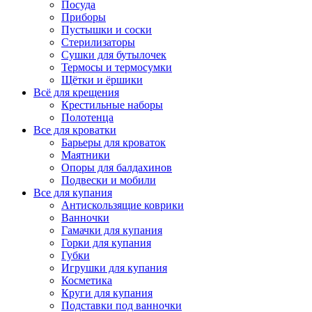
Посуда
Приборы
Пустышки и соски
Стерилизаторы
Сушки для бутылочек
Термосы и термосумки
Щётки и ёршики
Всё для крещения
Крестильные наборы
Полотенца
Все для кроватки
Барьеры для кроваток
Маятники
Опоры для балдахинов
Подвески и мобили
Все для купания
Антискользящие коврики
Ванночки
Гамачки для купания
Горки для купания
Губки
Игрушки для купания
Косметика
Круги для купания
Подставки под ванночки