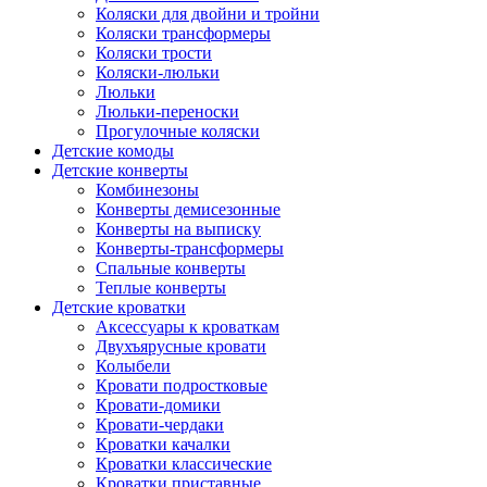
Коляски для двойни и тройни
Коляски трансформеры
Коляски трости
Коляски-люльки
Люльки
Люльки-переноски
Прогулочные коляски
Детские комоды
Детские конверты
Комбинезоны
Конверты демисезонные
Конверты на выписку
Конверты-трансформеры
Спальные конверты
Теплые конверты
Детские кроватки
Аксессуары к кроваткам
Двухъярусные кровати
Колыбели
Кровати подростковые
Кровати-домики
Кровати-чердаки
Кроватки качалки
Кроватки классические
Кроватки приставные