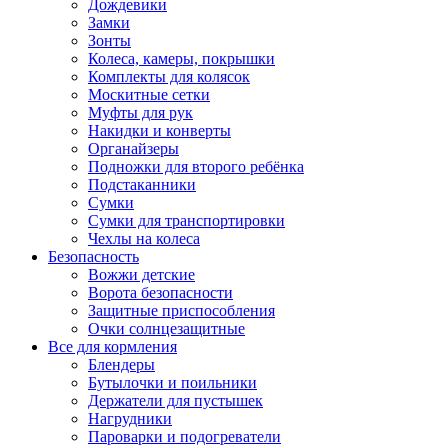
Дождевики
Замки
Зонты
Колеса, камеры, покрышки
Комплекты для колясок
Москитные сетки
Муфты для рук
Накидки и конверты
Органайзеры
Подножки для второго ребёнка
Подстаканники
Сумки
Сумки для транспортировки
Чехлы на колеса
Безопасность
Вожжи детские
Ворота безопасности
Защитные приспособления
Очки солнцезащитные
Все для кормления
Блендеры
Бутылочки и поильники
Держатели для пустышек
Нагрудники
Пароварки и подогреватели