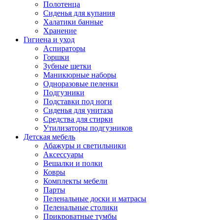
Полотенца
Сиденья для купания
Халатики банные
Хранение
Гигиена и уход
Аспираторы
Горшки
Зубные щетки
Маникюрные наборы
Одноразовые пеленки
Подгузники
Подставки под ноги
Сиденья для унитаза
Средства для стирки
Утилизаторы подгузников
Детская мебель
Абажуры и светильники
Аксессуары
Вешалки и полки
Ковры
Комплекты мебели
Парты
Пеленальные доски и матрасы
Пеленальные столики
Прикроватные тумбы