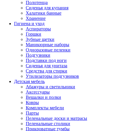
Полотенца
Сиденья для купания
Халатики банные
Хранение
Гигиена и уход
Аспираторы
Горшки
Зубные щетки
Маникюрные наборы
Одноразовые пеленки
Подгузники
Подставки под ноги
Сиденья для унитаза
Средства для стирки
Утилизаторы подгузников
Детская мебель
Абажуры и светильники
Аксессуары
Вешалки и полки
Ковры
Комплекты мебели
Парты
Пеленальные доски и матрасы
Пеленальные столики
Прикроватные тумбы