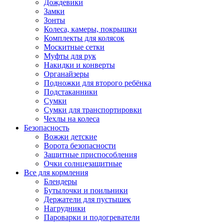
Дождевики
Замки
Зонты
Колеса, камеры, покрышки
Комплекты для колясок
Москитные сетки
Муфты для рук
Накидки и конверты
Органайзеры
Подножки для второго ребёнка
Подстаканники
Сумки
Сумки для транспортировки
Чехлы на колеса
Безопасность
Вожжи детские
Ворота безопасности
Защитные приспособления
Очки солнцезащитные
Все для кормления
Блендеры
Бутылочки и поильники
Держатели для пустышек
Нагрудники
Пароварки и подогреватели