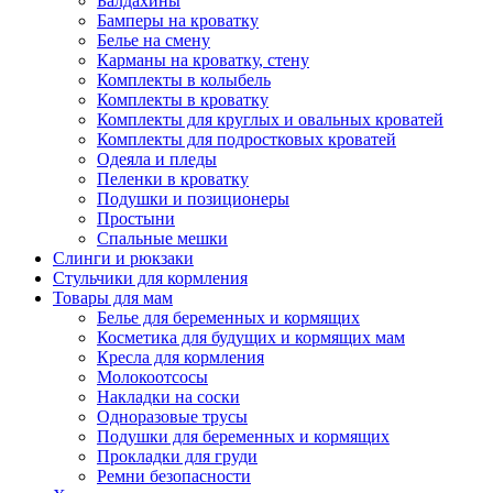
Балдахины
Бамперы на кроватку
Белье на смену
Карманы на кроватку, стену
Комплекты в колыбель
Комплекты в кроватку
Комплекты для круглых и овальных кроватей
Комплекты для подростковых кроватей
Одеяла и пледы
Пеленки в кроватку
Подушки и позиционеры
Простыни
Спальные мешки
Слинги и рюкзаки
Стульчики для кормления
Товары для мам
Белье для беременных и кормящих
Косметика для будущих и кормящих мам
Кресла для кормления
Молокоотсосы
Накладки на соски
Одноразовые трусы
Подушки для беременных и кормящих
Прокладки для груди
Ремни безопасности