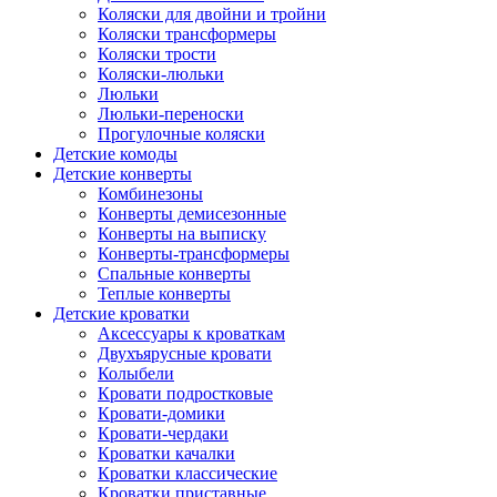
Коляски для двойни и тройни
Коляски трансформеры
Коляски трости
Коляски-люльки
Люльки
Люльки-переноски
Прогулочные коляски
Детские комоды
Детские конверты
Комбинезоны
Конверты демисезонные
Конверты на выписку
Конверты-трансформеры
Спальные конверты
Теплые конверты
Детские кроватки
Аксессуары к кроваткам
Двухъярусные кровати
Колыбели
Кровати подростковые
Кровати-домики
Кровати-чердаки
Кроватки качалки
Кроватки классические
Кроватки приставные