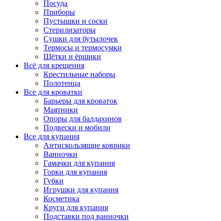
Посуда
Приборы
Пустышки и соски
Стерилизаторы
Сушки для бутылочек
Термосы и термосумки
Щётки и ёршики
Всё для крещения
Крестильные наборы
Полотенца
Все для кроватки
Барьеры для кроваток
Маятники
Опоры для балдахинов
Подвески и мобили
Все для купания
Антискользящие коврики
Ванночки
Гамачки для купания
Горки для купания
Губки
Игрушки для купания
Косметика
Круги для купания
Подставки под ванночки