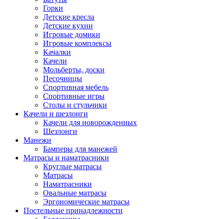
Горки
Детские кресла
Детские кухни
Игровые домики
Игровые комплексы
Качалки
Качели
Мольберты, доски
Песочницы
Спортивная мебель
Спортивные игры
Столы и стульчики
Качели и шезлонги
Качели для новорожденных
Шезлонги
Манежи
Бамперы для манежей
Матрасы и наматрасники
Круглые матрасы
Матрасы
Наматрасники
Овальные матрасы
Эргономические матрасы
Постельные принадлежности