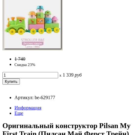
1 740
Скидка 23%
1 339
руб
x
Артикул: be-629177
Информация
Еще
Оригинальный конструктор Pilsan My
First Train (Пилсан Май Ферст Трейн)