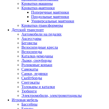
Кроватки-машины
Кроватки-маятники
Поперечные маятники
Продольные маятники
Универсальные маятники
Кроватки-трансформеры
Детский транспорт
Автомобили на педалях
Аксессуары
Беговелы
Велосипедные кресла
Велосипеды
Каталки-чемоданы
Лыжи, сноуборды
Роликовые коньки
Самокаты
Санки, ледянки
Скейтборды
Снегокаты
Толокары и каталки
Тюбинги
Электромобили, электромотоциклы
Игровая мебель
Бассейны
Батуты