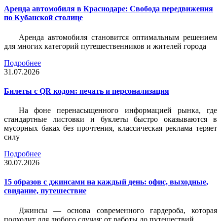
Аренда автомобиля в Краснодаре: Свобода передвижения
по Кубанской столице
Аренда автомобиля становится оптимальным решением
для многих категорий путешественников и жителей города
Подробнее
31.07.2026
Билеты c QR кодом: печать и персонализация
На фоне перенасыщенного информацией рынка, где
стандартные листовки и буклеты быстро оказываются в
мусорных баках без прочтения, классическая реклама теряет
силу
Подробнее
30.07.2026
15 образов с джинсами на каждый день: офис, выходные,
свидание, путешествие
Джинсы — основа современного гардероба, которая
подходит для любого случая: от работы до путешествий