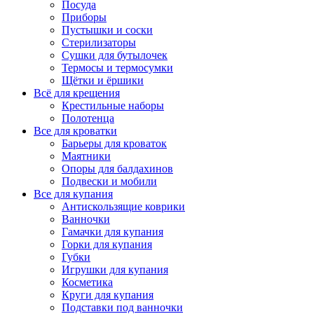
Посуда
Приборы
Пустышки и соски
Стерилизаторы
Сушки для бутылочек
Термосы и термосумки
Щётки и ёршики
Всё для крещения
Крестильные наборы
Полотенца
Все для кроватки
Барьеры для кроваток
Маятники
Опоры для балдахинов
Подвески и мобили
Все для купания
Антискользящие коврики
Ванночки
Гамачки для купания
Горки для купания
Губки
Игрушки для купания
Косметика
Круги для купания
Подставки под ванночки