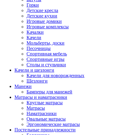
Горки
Детские кресла
Детские кухни
Игровые домики
Игровые комплексы
Качалки
Качели
Мольберты, доски
Песочницы
Спортивная мебель
Спортивные игры
Столы и стульчики
Качели и шезлонги
Качели для новорожденных
Шезлонги
Манежи
Бамперы для манежей
Матрасы и наматрасники
Круглые матрасы
Матрасы
Наматрасники
Овальные матрасы
Эргономические матрасы
Постельные принадлежности