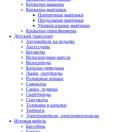
Кроватки-машины
Кроватки-маятники
Поперечные маятники
Продольные маятники
Универсальные маятники
Кроватки-трансформеры
Детский транспорт
Автомобили на педалях
Аксессуары
Беговелы
Велосипедные кресла
Велосипеды
Каталки-чемоданы
Лыжи, сноуборды
Роликовые коньки
Самокаты
Санки, ледянки
Скейтборды
Снегокаты
Толокары и каталки
Тюбинги
Электромобили, электромотоциклы
Игровая мебель
Бассейны
Батуты