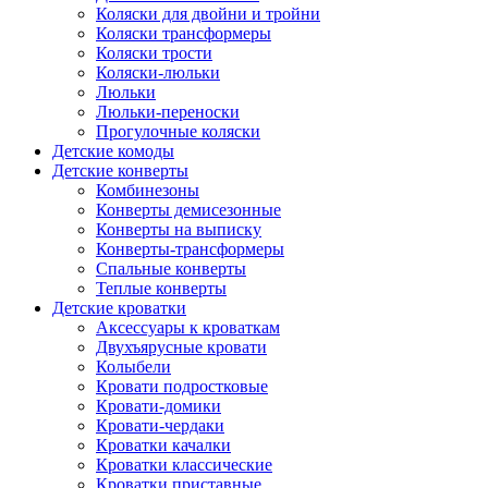
Коляски для двойни и тройни
Коляски трансформеры
Коляски трости
Коляски-люльки
Люльки
Люльки-переноски
Прогулочные коляски
Детские комоды
Детские конверты
Комбинезоны
Конверты демисезонные
Конверты на выписку
Конверты-трансформеры
Спальные конверты
Теплые конверты
Детские кроватки
Аксессуары к кроваткам
Двухъярусные кровати
Колыбели
Кровати подростковые
Кровати-домики
Кровати-чердаки
Кроватки качалки
Кроватки классические
Кроватки приставные