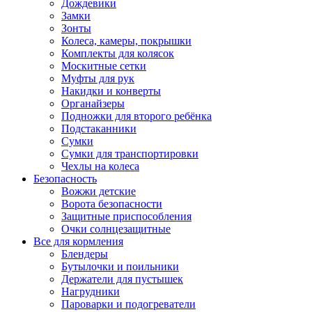
Дождевики
Замки
Зонты
Колеса, камеры, покрышки
Комплекты для колясок
Москитные сетки
Муфты для рук
Накидки и конверты
Органайзеры
Подножки для второго ребёнка
Подстаканники
Сумки
Сумки для транспортировки
Чехлы на колеса
Безопасность
Вожжи детские
Ворота безопасности
Защитные приспособления
Очки солнцезащитные
Все для кормления
Блендеры
Бутылочки и поильники
Держатели для пустышек
Нагрудники
Пароварки и подогреватели