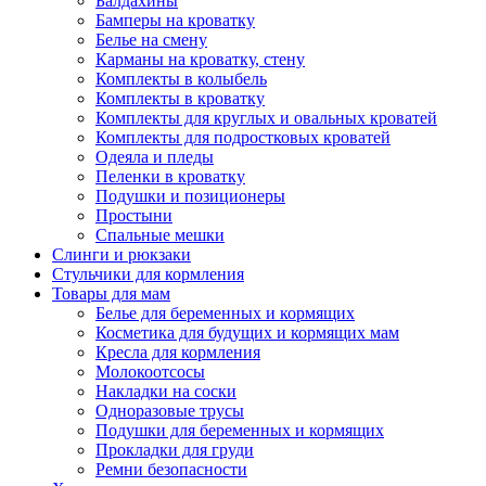
Балдахины
Бамперы на кроватку
Белье на смену
Карманы на кроватку, стену
Комплекты в колыбель
Комплекты в кроватку
Комплекты для круглых и овальных кроватей
Комплекты для подростковых кроватей
Одеяла и пледы
Пеленки в кроватку
Подушки и позиционеры
Простыни
Спальные мешки
Слинги и рюкзаки
Стульчики для кормления
Товары для мам
Белье для беременных и кормящих
Косметика для будущих и кормящих мам
Кресла для кормления
Молокоотсосы
Накладки на соски
Одноразовые трусы
Подушки для беременных и кормящих
Прокладки для груди
Ремни безопасности