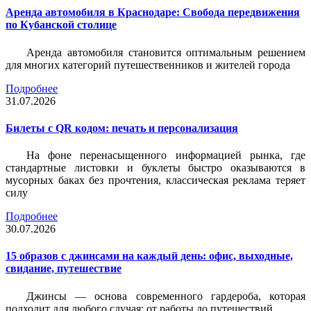
Аренда автомобиля в Краснодаре: Свобода передвижения
по Кубанской столице
Аренда автомобиля становится оптимальным решением
для многих категорий путешественников и жителей города
Подробнее
31.07.2026
Билеты c QR кодом: печать и персонализация
На фоне перенасыщенного информацией рынка, где
стандартные листовки и буклеты быстро оказываются в
мусорных баках без прочтения, классическая реклама теряет
силу
Подробнее
30.07.2026
15 образов с джинсами на каждый день: офис, выходные,
свидание, путешествие
Джинсы — основа современного гардероба, которая
подходит для любого случая: от работы до путешествий