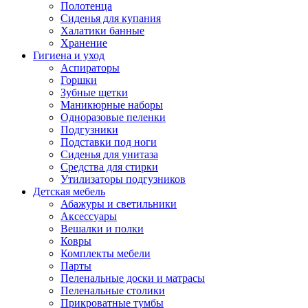
Полотенца
Сиденья для купания
Халатики банные
Хранение
Гигиена и уход
Аспираторы
Горшки
Зубные щетки
Маникюрные наборы
Одноразовые пеленки
Подгузники
Подставки под ноги
Сиденья для унитаза
Средства для стирки
Утилизаторы подгузников
Детская мебель
Абажуры и светильники
Аксессуары
Вешалки и полки
Ковры
Комплекты мебели
Парты
Пеленальные доски и матрасы
Пеленальные столики
Прикроватные тумбы