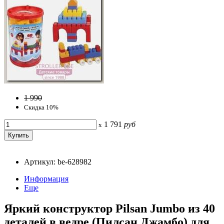
1 990
Скидка 10%
1 791
руб
x
Артикул: be-628982
Информация
Еще
Яркий конструктор Pilsan Jumbo из 40
деталей в ведре (Пилсан Джамбо) для