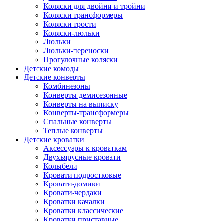
Коляски для двойни и тройни
Коляски трансформеры
Коляски трости
Коляски-люльки
Люльки
Люльки-переноски
Прогулочные коляски
Детские комоды
Детские конверты
Комбинезоны
Конверты демисезонные
Конверты на выписку
Конверты-трансформеры
Спальные конверты
Теплые конверты
Детские кроватки
Аксессуары к кроваткам
Двухъярусные кровати
Колыбели
Кровати подростковые
Кровати-домики
Кровати-чердаки
Кроватки качалки
Кроватки классические
Кроватки приставные