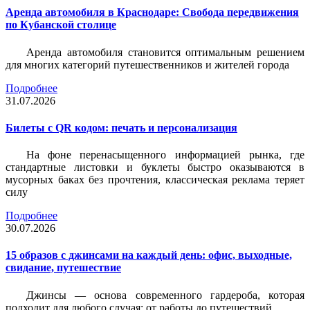
Аренда автомобиля в Краснодаре: Свобода передвижения
по Кубанской столице
Аренда автомобиля становится оптимальным решением
для многих категорий путешественников и жителей города
Подробнее
31.07.2026
Билеты c QR кодом: печать и персонализация
На фоне перенасыщенного информацией рынка, где
стандартные листовки и буклеты быстро оказываются в
мусорных баках без прочтения, классическая реклама теряет
силу
Подробнее
30.07.2026
15 образов с джинсами на каждый день: офис, выходные,
свидание, путешествие
Джинсы — основа современного гардероба, которая
подходит для любого случая: от работы до путешествий