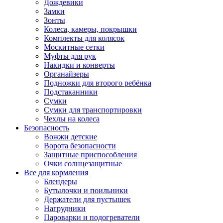
Дождевики
Замки
Зонты
Колеса, камеры, покрышки
Комплекты для колясок
Москитные сетки
Муфты для рук
Накидки и конверты
Органайзеры
Подножки для второго ребёнка
Подстаканники
Сумки
Сумки для транспортировки
Чехлы на колеса
Безопасность
Вожжи детские
Ворота безопасности
Защитные приспособления
Очки солнцезащитные
Все для кормления
Блендеры
Бутылочки и поильники
Держатели для пустышек
Нагрудники
Пароварки и подогреватели