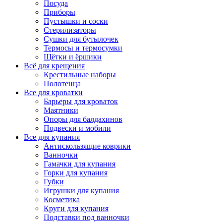
Посуда
Приборы
Пустышки и соски
Стерилизаторы
Сушки для бутылочек
Термосы и термосумки
Щётки и ёршики
Всё для крещения
Крестильные наборы
Полотенца
Все для кроватки
Барьеры для кроваток
Маятники
Опоры для балдахинов
Подвески и мобили
Все для купания
Антискользящие коврики
Ванночки
Гамачки для купания
Горки для купания
Губки
Игрушки для купания
Косметика
Круги для купания
Подставки под ванночки