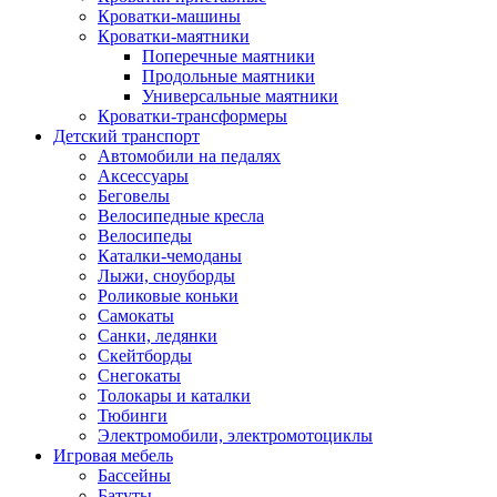
Кроватки-машины
Кроватки-маятники
Поперечные маятники
Продольные маятники
Универсальные маятники
Кроватки-трансформеры
Детский транспорт
Автомобили на педалях
Аксессуары
Беговелы
Велосипедные кресла
Велосипеды
Каталки-чемоданы
Лыжи, сноуборды
Роликовые коньки
Самокаты
Санки, ледянки
Скейтборды
Снегокаты
Толокары и каталки
Тюбинги
Электромобили, электромотоциклы
Игровая мебель
Бассейны
Батуты