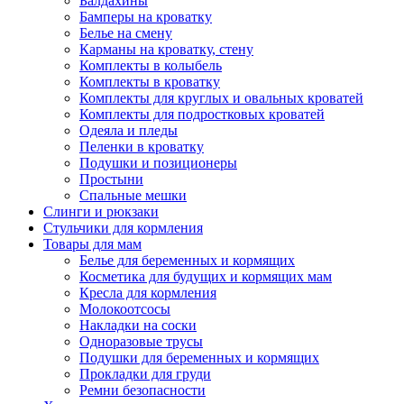
Балдахины
Бамперы на кроватку
Белье на смену
Карманы на кроватку, стену
Комплекты в колыбель
Комплекты в кроватку
Комплекты для круглых и овальных кроватей
Комплекты для подростковых кроватей
Одеяла и пледы
Пеленки в кроватку
Подушки и позиционеры
Простыни
Спальные мешки
Слинги и рюкзаки
Стульчики для кормления
Товары для мам
Белье для беременных и кормящих
Косметика для будущих и кормящих мам
Кресла для кормления
Молокоотсосы
Накладки на соски
Одноразовые трусы
Подушки для беременных и кормящих
Прокладки для груди
Ремни безопасности