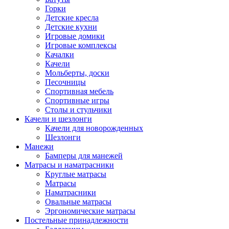
Горки
Детские кресла
Детские кухни
Игровые домики
Игровые комплексы
Качалки
Качели
Мольберты, доски
Песочницы
Спортивная мебель
Спортивные игры
Столы и стульчики
Качели и шезлонги
Качели для новорожденных
Шезлонги
Манежи
Бамперы для манежей
Матрасы и наматрасники
Круглые матрасы
Матрасы
Наматрасники
Овальные матрасы
Эргономические матрасы
Постельные принадлежности