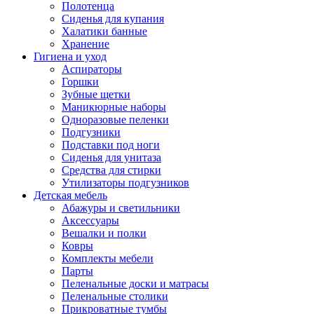
Полотенца
Сиденья для купания
Халатики банные
Хранение
Гигиена и уход
Аспираторы
Горшки
Зубные щетки
Маникюрные наборы
Одноразовые пеленки
Подгузники
Подставки под ноги
Сиденья для унитаза
Средства для стирки
Утилизаторы подгузников
Детская мебель
Абажуры и светильники
Аксессуары
Вешалки и полки
Ковры
Комплекты мебели
Парты
Пеленальные доски и матрасы
Пеленальные столики
Прикроватные тумбы