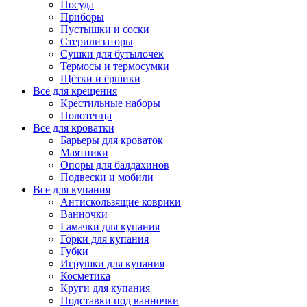
Посуда
Приборы
Пустышки и соски
Стерилизаторы
Сушки для бутылочек
Термосы и термосумки
Щётки и ёршики
Всё для крещения
Крестильные наборы
Полотенца
Все для кроватки
Барьеры для кроваток
Маятники
Опоры для балдахинов
Подвески и мобили
Все для купания
Антискользящие коврики
Ванночки
Гамачки для купания
Горки для купания
Губки
Игрушки для купания
Косметика
Круги для купания
Подставки под ванночки