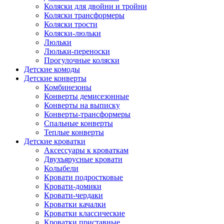
Коляски для двойни и тройни
Коляски трансформеры
Коляски трости
Коляски-люльки
Люльки
Люльки-переноски
Прогулочные коляски
Детские комоды
Детские конверты
Комбинезоны
Конверты демисезонные
Конверты на выписку
Конверты-трансформеры
Спальные конверты
Теплые конверты
Детские кроватки
Аксессуары к кроваткам
Двухъярусные кровати
Колыбели
Кровати подростковые
Кровати-домики
Кровати-чердаки
Кроватки качалки
Кроватки классические
Кроватки приставные