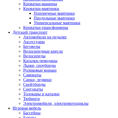
Кроватки-машины
Кроватки-маятники
Поперечные маятники
Продольные маятники
Универсальные маятники
Кроватки-трансформеры
Детский транспорт
Автомобили на педалях
Аксессуары
Беговелы
Велосипедные кресла
Велосипеды
Каталки-чемоданы
Лыжи, сноуборды
Роликовые коньки
Самокаты
Санки, ледянки
Скейтборды
Снегокаты
Толокары и каталки
Тюбинги
Электромобили, электромотоциклы
Игровая мебель
Бассейны
Батуты