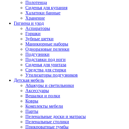
Полотенца
Сиденья для купания
Халатики банные
Хранение
Гигиена и уход
Аспираторы
Горшки
Зубные щетки
Маникюрные наборы
Одноразовые пеленки
Подгузники
Подставки под ноги
Сиденья для унитаза
Средства для стирки
Утилизаторы подгузников
Детская мебель
Абажуры и светильники
Аксессуары
Вешалки и полки
Ковры
Комплекты мебели
Парты
Пеленальные доски и матрасы
Пеленальные столики
Прикроватные тумбы