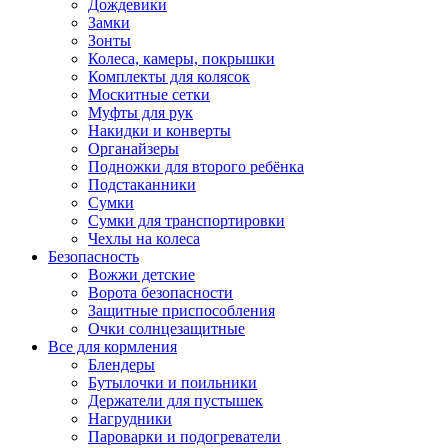
Дождевики
Замки
Зонты
Колеса, камеры, покрышки
Комплекты для колясок
Москитные сетки
Муфты для рук
Накидки и конверты
Органайзеры
Подножки для второго ребёнка
Подстаканники
Сумки
Сумки для транспортировки
Чехлы на колеса
Безопасность
Вожжи детские
Ворота безопасности
Защитные приспособления
Очки солнцезащитные
Все для кормления
Блендеры
Бутылочки и поильники
Держатели для пустышек
Нагрудники
Пароварки и подогреватели