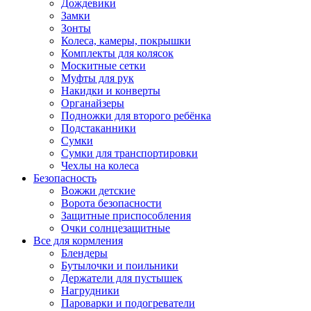
Дождевики
Замки
Зонты
Колеса, камеры, покрышки
Комплекты для колясок
Москитные сетки
Муфты для рук
Накидки и конверты
Органайзеры
Подножки для второго ребёнка
Подстаканники
Сумки
Сумки для транспортировки
Чехлы на колеса
Безопасность
Вожжи детские
Ворота безопасности
Защитные приспособления
Очки солнцезащитные
Все для кормления
Блендеры
Бутылочки и поильники
Держатели для пустышек
Нагрудники
Пароварки и подогреватели