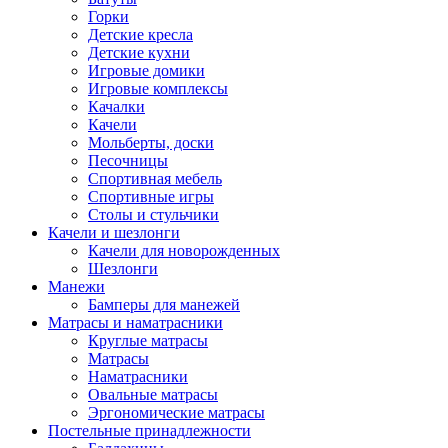
Горки
Детские кресла
Детские кухни
Игровые домики
Игровые комплексы
Качалки
Качели
Мольберты, доски
Песочницы
Спортивная мебель
Спортивные игры
Столы и стульчики
Качели и шезлонги
Качели для новорожденных
Шезлонги
Манежи
Бамперы для манежей
Матрасы и наматрасники
Круглые матрасы
Матрасы
Наматрасники
Овальные матрасы
Эргономические матрасы
Постельные принадлежности