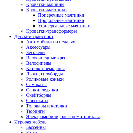
Кроватки-машины
Кроватки-маятники
Поперечные маятники
Продольные маятники
Универсальные маятники
Кроватки-трансформеры
Детский транспорт
Автомобили на педалях
Аксессуары
Беговелы
Велосипедные кресла
Велосипеды
Каталки-чемоданы
Лыжи, сноуборды
Роликовые коньки
Самокаты
Санки, ледянки
Скейтборды
Снегокаты
Толокары и каталки
Тюбинги
Электромобили, электромотоциклы
Игровая мебель
Бассейны
Батуты