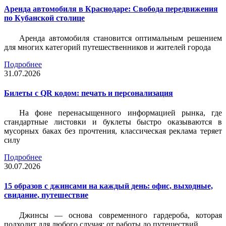
Аренда автомобиля в Краснодаре: Свобода передвижения
по Кубанской столице
Аренда автомобиля становится оптимальным решением
для многих категорий путешественников и жителей города
Подробнее
31.07.2026
Билеты c QR кодом: печать и персонализация
На фоне перенасыщенного информацией рынка, где
стандартные листовки и буклеты быстро оказываются в
мусорных баках без прочтения, классическая реклама теряет
силу
Подробнее
30.07.2026
15 образов с джинсами на каждый день: офис, выходные,
свидание, путешествие
Джинсы — основа современного гардероба, которая
подходит для любого случая: от работы до путешествий