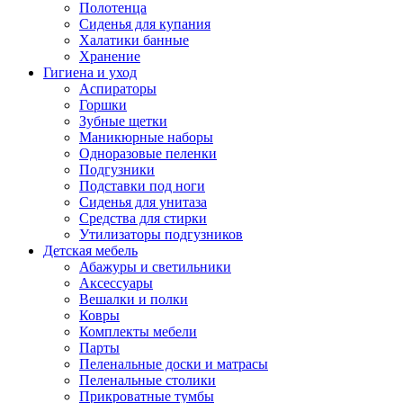
Полотенца
Сиденья для купания
Халатики банные
Хранение
Гигиена и уход
Аспираторы
Горшки
Зубные щетки
Маникюрные наборы
Одноразовые пеленки
Подгузники
Подставки под ноги
Сиденья для унитаза
Средства для стирки
Утилизаторы подгузников
Детская мебель
Абажуры и светильники
Аксессуары
Вешалки и полки
Ковры
Комплекты мебели
Парты
Пеленальные доски и матрасы
Пеленальные столики
Прикроватные тумбы