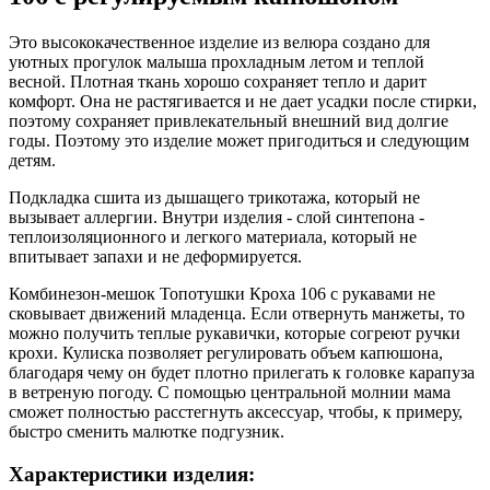
Это высококачественное изделие из велюра создано для
уютных прогулок малыша прохладным летом и теплой
весной. Плотная ткань хорошо сохраняет тепло и дарит
комфорт. Она не растягивается и не дает усадки после стирки,
поэтому сохраняет привлекательный внешний вид долгие
годы. Поэтому это изделие может пригодиться и следующим
детям.
Подкладка сшита из дышащего трикотажа, который не
вызывает аллергии. Внутри изделия - слой синтепона -
теплоизоляционного и легкого материала, который не
впитывает запахи и не деформируется.
Комбинезон-мешок Топотушки Кроха 106 с рукавами не
сковывает движений младенца. Если отвернуть манжеты, то
можно получить теплые рукавички, которые согреют ручки
крохи. Кулиска позволяет регулировать объем капюшона,
благодаря чему он будет плотно прилегать к головке карапуза
в ветреную погоду. С помощью центральной молнии мама
сможет полностью расстегнуть аксессуар, чтобы, к примеру,
быстро сменить малютке подгузник.
Характеристики изделия: