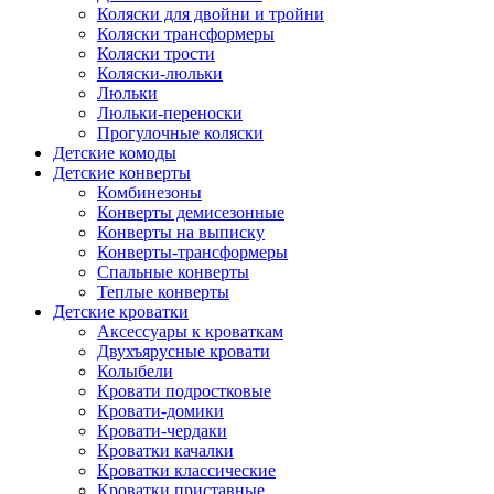
Коляски для двойни и тройни
Коляски трансформеры
Коляски трости
Коляски-люльки
Люльки
Люльки-переноски
Прогулочные коляски
Детские комоды
Детские конверты
Комбинезоны
Конверты демисезонные
Конверты на выписку
Конверты-трансформеры
Спальные конверты
Теплые конверты
Детские кроватки
Аксессуары к кроваткам
Двухъярусные кровати
Колыбели
Кровати подростковые
Кровати-домики
Кровати-чердаки
Кроватки качалки
Кроватки классические
Кроватки приставные