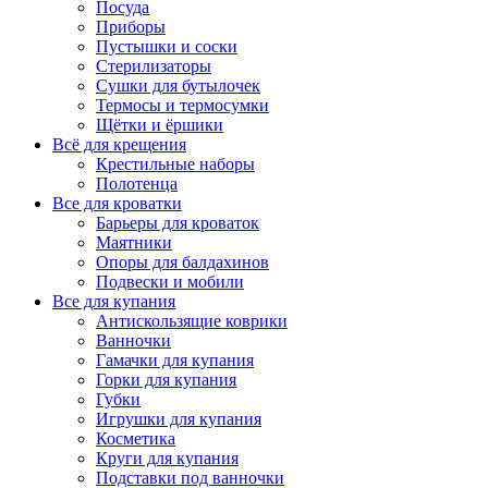
Посуда
Приборы
Пустышки и соски
Стерилизаторы
Сушки для бутылочек
Термосы и термосумки
Щётки и ёршики
Всё для крещения
Крестильные наборы
Полотенца
Все для кроватки
Барьеры для кроваток
Маятники
Опоры для балдахинов
Подвески и мобили
Все для купания
Антискользящие коврики
Ванночки
Гамачки для купания
Горки для купания
Губки
Игрушки для купания
Косметика
Круги для купания
Подставки под ванночки