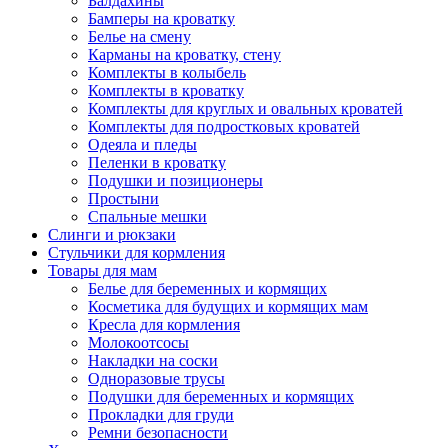
Балдахины
Бамперы на кроватку
Белье на смену
Карманы на кроватку, стену
Комплекты в колыбель
Комплекты в кроватку
Комплекты для круглых и овальных кроватей
Комплекты для подростковых кроватей
Одеяла и пледы
Пеленки в кроватку
Подушки и позиционеры
Простыни
Спальные мешки
Слинги и рюкзаки
Стульчики для кормления
Товары для мам
Белье для беременных и кормящих
Косметика для будущих и кормящих мам
Кресла для кормления
Молокоотсосы
Накладки на соски
Одноразовые трусы
Подушки для беременных и кормящих
Прокладки для груди
Ремни безопасности