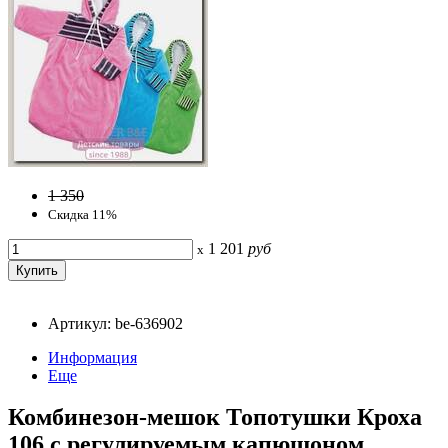
1 350
Скидка 11%
1 201
руб
x
Артикул: be-636902
Информация
Еще
Комбинезон-мешок Топотушки Кроха
106 с регулируемым капюшоном