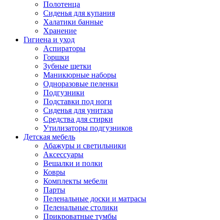
Полотенца
Сиденья для купания
Халатики банные
Хранение
Гигиена и уход
Аспираторы
Горшки
Зубные щетки
Маникюрные наборы
Одноразовые пеленки
Подгузники
Подставки под ноги
Сиденья для унитаза
Средства для стирки
Утилизаторы подгузников
Детская мебель
Абажуры и светильники
Аксессуары
Вешалки и полки
Ковры
Комплекты мебели
Парты
Пеленальные доски и матрасы
Пеленальные столики
Прикроватные тумбы