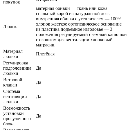
покупок
материал обивки — ткань или кожа
спальный короб из натуральной лозы
внутренняя обивка с утеплителем — 100%
хлопок жесткое ортопедическое основание
Люлька
из пластика подъемное изголовье — 3
положения регулируемый съемный капюшон
с окошком для вентиляции хлопковый
матрасик.
Материал
Плетёная
люльки
Регулировка
подголовника
Да
люльки
Ветровой
Да
клапан
Система
вентиляции
Да
люльки
Возможность
установки
Да
прогулочного
блока