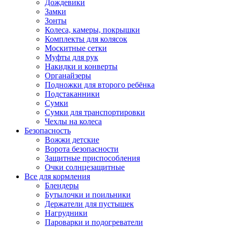
Дождевики
Замки
Зонты
Колеса, камеры, покрышки
Комплекты для колясок
Москитные сетки
Муфты для рук
Накидки и конверты
Органайзеры
Подножки для второго ребёнка
Подстаканники
Сумки
Сумки для транспортировки
Чехлы на колеса
Безопасность
Вожжи детские
Ворота безопасности
Защитные приспособления
Очки солнцезащитные
Все для кормления
Блендеры
Бутылочки и поильники
Держатели для пустышек
Нагрудники
Пароварки и подогреватели