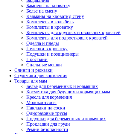
Балдахины
Бамперы на кроватку
Белье на смену
Карманы на кроватку, стену
Комплекты в колыбель
Комплекты в кроватку
Комплекты для круглых и овальных кроватей
Комплекты для подростковых кроватей
Одеяла и пледы
Пеленки в кроватку
Подушки и позиционеры
Простыни
Спальные мешки
Слинги и рюкзаки
Стульчики для кормления
Товары для мам
Белье для беременных и кормящих
Косметика для будущих и кормящих мам
Кресла для кормления
Молокоотсосы
Накладки на соски
Одноразовые трусы
Подушки для беременных и кормящих
Прокладки для груди
Ремни безопасности