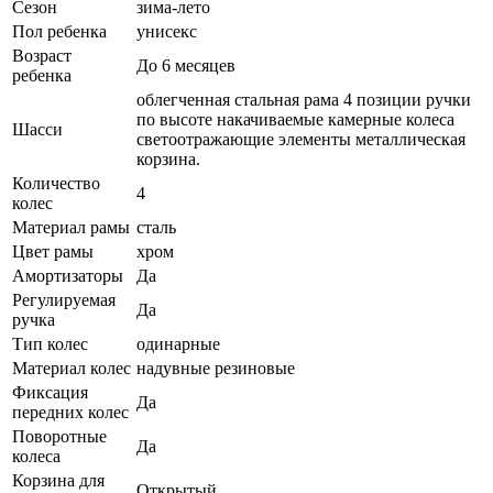
Сезон
зима-лето
Пол ребенка
унисекс
Возраст
До 6 месяцев
ребенка
облегченная стальная рама 4 позиции ручки
по высоте накачиваемые камерные колеса
Шасси
светоотражающие элементы металлическая
корзина.
Количество
4
колес
Материал рамы
сталь
Цвет рамы
хром
Амортизаторы
Да
Регулируемая
Да
ручка
Тип колес
одинарные
Материал колес
надувные резиновые
Фиксация
Да
передних колес
Поворотные
Да
колеса
Корзина для
Открытый