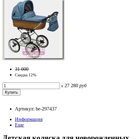
31 000
Скидка 12%
27 280
руб
x
Артикул: be-297437
Информация
Еще
Детская коляска для новорожденных