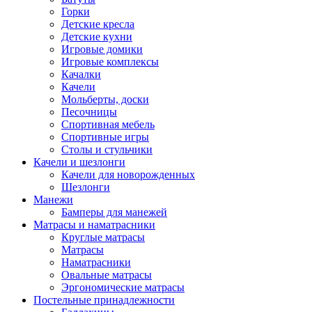
Горки
Детские кресла
Детские кухни
Игровые домики
Игровые комплексы
Качалки
Качели
Мольберты, доски
Песочницы
Спортивная мебель
Спортивные игры
Столы и стульчики
Качели и шезлонги
Качели для новорожденных
Шезлонги
Манежи
Бамперы для манежей
Матрасы и наматрасники
Круглые матрасы
Матрасы
Наматрасники
Овальные матрасы
Эргономические матрасы
Постельные принадлежности