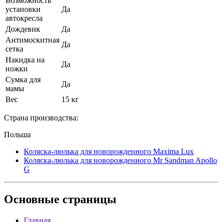
Возможность
установки
Да
автокресла
Дождевик
Да
Антимоскитная
Да
сетка
Накидка на
Да
ножки
Сумка для
Да
мамы
Вес
15 кг
Страна производства:
Польша
Коляска-люлька для новорожденного Maxima Lux
Коляска-люлька для новорожденного Mr Sandman Apollo
G
Основные
страницы
Главная