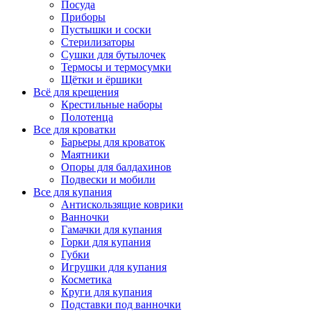
Посуда
Приборы
Пустышки и соски
Стерилизаторы
Сушки для бутылочек
Термосы и термосумки
Щётки и ёршики
Всё для крещения
Крестильные наборы
Полотенца
Все для кроватки
Барьеры для кроваток
Маятники
Опоры для балдахинов
Подвески и мобили
Все для купания
Антискользящие коврики
Ванночки
Гамачки для купания
Горки для купания
Губки
Игрушки для купания
Косметика
Круги для купания
Подставки под ванночки