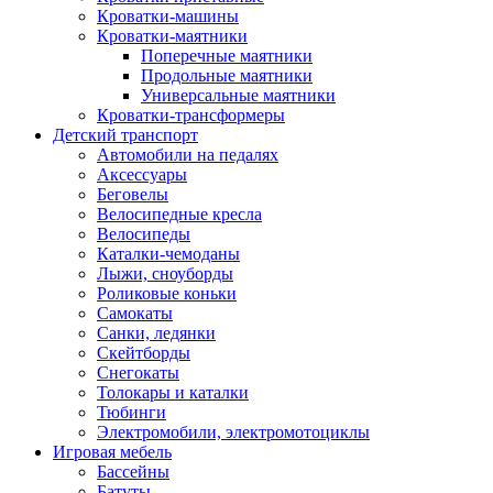
Кроватки-машины
Кроватки-маятники
Поперечные маятники
Продольные маятники
Универсальные маятники
Кроватки-трансформеры
Детский транспорт
Автомобили на педалях
Аксессуары
Беговелы
Велосипедные кресла
Велосипеды
Каталки-чемоданы
Лыжи, сноуборды
Роликовые коньки
Самокаты
Санки, ледянки
Скейтборды
Снегокаты
Толокары и каталки
Тюбинги
Электромобили, электромотоциклы
Игровая мебель
Бассейны
Батуты