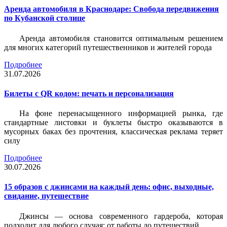
Аренда автомобиля в Краснодаре: Свобода передвижения
по Кубанской столице
Аренда автомобиля становится оптимальным решением
для многих категорий путешественников и жителей города
Подробнее
31.07.2026
Билеты c QR кодом: печать и персонализация
На фоне перенасыщенного информацией рынка, где
стандартные листовки и буклеты быстро оказываются в
мусорных баках без прочтения, классическая реклама теряет
силу
Подробнее
30.07.2026
15 образов с джинсами на каждый день: офис, выходные,
свидание, путешествие
Джинсы — основа современного гардероба, которая
подходит для любого случая: от работы до путешествий