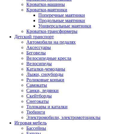
Кроватки-машины
Кроватки-маятники
Поперечные маятники
Продольные маятники
Универсальные маятники
Кроватки-трансформеры
Детский транспорт
Автомобили на педалях
Аксессуары
Беговелы
Велосипедные кресла
Велосипеды
Каталки-чемоданы
Лыжи, сноуборды
Роликовые коньки
Самокаты
Санки, ледянки
Скейтборды
Снегокаты
Толокары и каталки
Тюбинги
Электромобили, электромотоциклы
Игровая мебель
Бассейны
Батуты