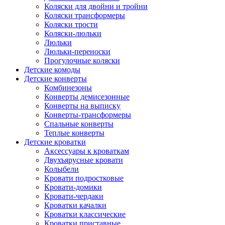
Коляски для двойни и тройни
Коляски трансформеры
Коляски трости
Коляски-люльки
Люльки
Люльки-переноски
Прогулочные коляски
Детские комоды
Детские конверты
Комбинезоны
Конверты демисезонные
Конверты на выписку
Конверты-трансформеры
Спальные конверты
Теплые конверты
Детские кроватки
Аксессуары к кроваткам
Двухъярусные кровати
Колыбели
Кровати подростковые
Кровати-домики
Кровати-чердаки
Кроватки качалки
Кроватки классические
Кроватки приставные