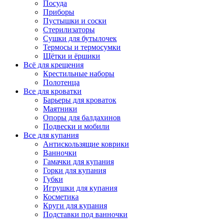
Посуда
Приборы
Пустышки и соски
Стерилизаторы
Сушки для бутылочек
Термосы и термосумки
Щётки и ёршики
Всё для крещения
Крестильные наборы
Полотенца
Все для кроватки
Барьеры для кроваток
Маятники
Опоры для балдахинов
Подвески и мобили
Все для купания
Антискользящие коврики
Ванночки
Гамачки для купания
Горки для купания
Губки
Игрушки для купания
Косметика
Круги для купания
Подставки под ванночки