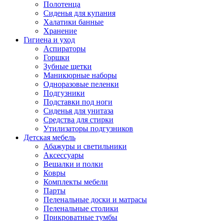
Полотенца
Сиденья для купания
Халатики банные
Хранение
Гигиена и уход
Аспираторы
Горшки
Зубные щетки
Маникюрные наборы
Одноразовые пеленки
Подгузники
Подставки под ноги
Сиденья для унитаза
Средства для стирки
Утилизаторы подгузников
Детская мебель
Абажуры и светильники
Аксессуары
Вешалки и полки
Ковры
Комплекты мебели
Парты
Пеленальные доски и матрасы
Пеленальные столики
Прикроватные тумбы