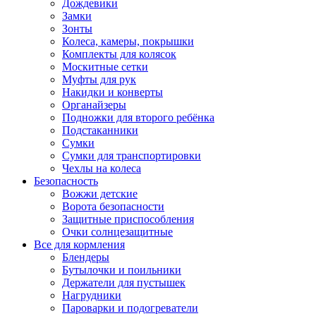
Дождевики
Замки
Зонты
Колеса, камеры, покрышки
Комплекты для колясок
Москитные сетки
Муфты для рук
Накидки и конверты
Органайзеры
Подножки для второго ребёнка
Подстаканники
Сумки
Сумки для транспортировки
Чехлы на колеса
Безопасность
Вожжи детские
Ворота безопасности
Защитные приспособления
Очки солнцезащитные
Все для кормления
Блендеры
Бутылочки и поильники
Держатели для пустышек
Нагрудники
Пароварки и подогреватели