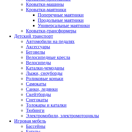
Кроватки-машины
Кроватки-маятники
Поперечные маятники
Продольные маятники
Универсальные маятники
Кроватки-трансформеры
Детский транспорт
Автомобили на педалях
Аксессуары
Беговелы
Велосипедные кресла
Велосипеды
Каталки-чемоданы
Лыжи, сноуборды
Роликовые коньки
Самокаты
Санки, ледянки
Скейтборды
Снегокаты
Толокары и каталки
Тюбинги
Электромобили, электромотоциклы
Игровая мебель
Бассейны
Батуты