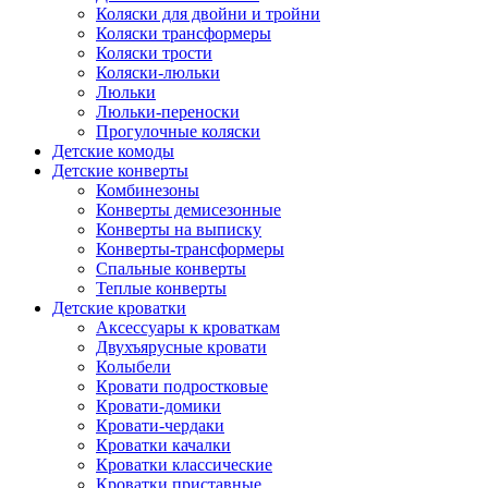
Коляски для двойни и тройни
Коляски трансформеры
Коляски трости
Коляски-люльки
Люльки
Люльки-переноски
Прогулочные коляски
Детские комоды
Детские конверты
Комбинезоны
Конверты демисезонные
Конверты на выписку
Конверты-трансформеры
Спальные конверты
Теплые конверты
Детские кроватки
Аксессуары к кроваткам
Двухъярусные кровати
Колыбели
Кровати подростковые
Кровати-домики
Кровати-чердаки
Кроватки качалки
Кроватки классические
Кроватки приставные