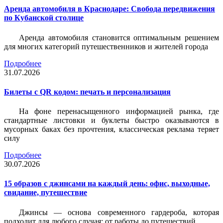
Аренда автомобиля в Краснодаре: Свобода передвижения
по Кубанской столице
Аренда автомобиля становится оптимальным решением
для многих категорий путешественников и жителей города
Подробнее
31.07.2026
Билеты c QR кодом: печать и персонализация
На фоне перенасыщенного информацией рынка, где
стандартные листовки и буклеты быстро оказываются в
мусорных баках без прочтения, классическая реклама теряет
силу
Подробнее
30.07.2026
15 образов с джинсами на каждый день: офис, выходные,
свидание, путешествие
Джинсы — основа современного гардероба, которая
подходит для любого случая: от работы до путешествий