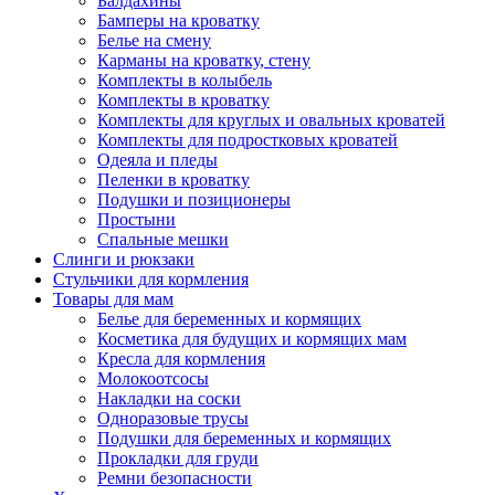
Балдахины
Бамперы на кроватку
Белье на смену
Карманы на кроватку, стену
Комплекты в колыбель
Комплекты в кроватку
Комплекты для круглых и овальных кроватей
Комплекты для подростковых кроватей
Одеяла и пледы
Пеленки в кроватку
Подушки и позиционеры
Простыни
Спальные мешки
Слинги и рюкзаки
Стульчики для кормления
Товары для мам
Белье для беременных и кормящих
Косметика для будущих и кормящих мам
Кресла для кормления
Молокоотсосы
Накладки на соски
Одноразовые трусы
Подушки для беременных и кормящих
Прокладки для груди
Ремни безопасности