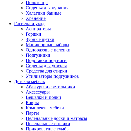
Полотенца
Сиденья для купания
Халатики банные
Хранение
Гигиена и уход
Аспираторы
Горшки
Зубные щетки
Маникюрные наборы
Одноразовые пеленки
Подгузники
Подставки под ноги
Сиденья для унитаза
Средства для стирки
Утилизаторы подгузников
Детская мебель
Абажуры и светильники
Аксессуары
Вешалки и полки
Ковры
Комплекты мебели
Парты
Пеленальные доски и матрасы
Пеленальные столики
Прикроватные тумбы