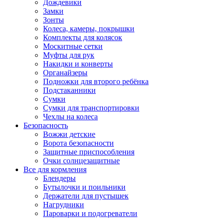
Дождевики
Замки
Зонты
Колеса, камеры, покрышки
Комплекты для колясок
Москитные сетки
Муфты для рук
Накидки и конверты
Органайзеры
Подножки для второго ребёнка
Подстаканники
Сумки
Сумки для транспортировки
Чехлы на колеса
Безопасность
Вожжи детские
Ворота безопасности
Защитные приспособления
Очки солнцезащитные
Все для кормления
Блендеры
Бутылочки и поильники
Держатели для пустышек
Нагрудники
Пароварки и подогреватели