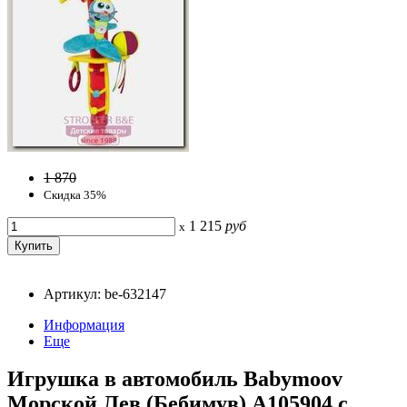
1 870
Скидка 35%
1 215
руб
x
Артикул: be-632147
Информация
Еще
Игрушка в автомобиль Babymoov
Морской Лев (Бебимув) A105904 с