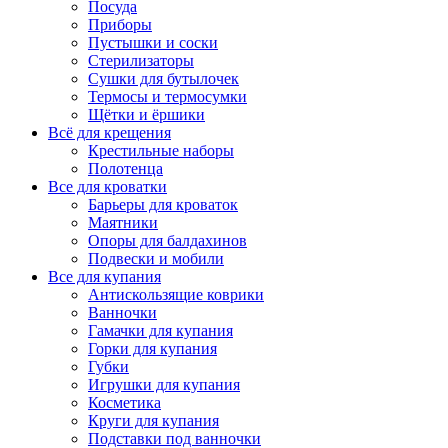
Посуда
Приборы
Пустышки и соски
Стерилизаторы
Сушки для бутылочек
Термосы и термосумки
Щётки и ёршики
Всё для крещения
Крестильные наборы
Полотенца
Все для кроватки
Барьеры для кроваток
Маятники
Опоры для балдахинов
Подвески и мобили
Все для купания
Антискользящие коврики
Ванночки
Гамачки для купания
Горки для купания
Губки
Игрушки для купания
Косметика
Круги для купания
Подставки под ванночки