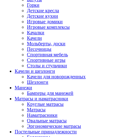
Горки
Детские кресла
Детские кухни
Игровые домики
Игровые комплексы
Качалки
Качели
Мольберты, доски
Песочницы
Спортивная мебель
Спортивные игры
Столы и стульчики
Качели и шезлонги
Качели для новорожденных
Шезлонги
Манежи
Бамперы для манежей
Матрасы и наматрасники
Круглые матрасы
Матрасы
Наматрасники
Овальные матрасы
Эргономические матрасы
Постельные принадлежности