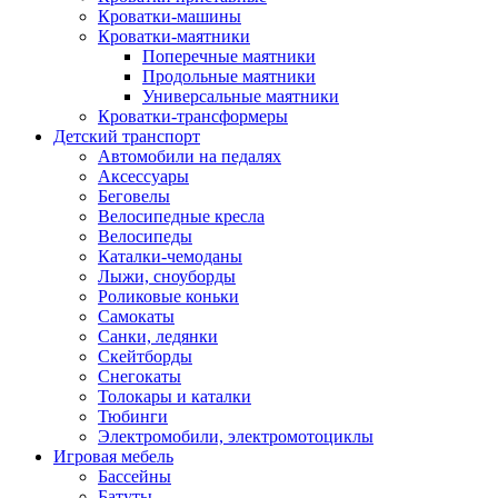
Кроватки-машины
Кроватки-маятники
Поперечные маятники
Продольные маятники
Универсальные маятники
Кроватки-трансформеры
Детский транспорт
Автомобили на педалях
Аксессуары
Беговелы
Велосипедные кресла
Велосипеды
Каталки-чемоданы
Лыжи, сноуборды
Роликовые коньки
Самокаты
Санки, ледянки
Скейтборды
Снегокаты
Толокары и каталки
Тюбинги
Электромобили, электромотоциклы
Игровая мебель
Бассейны
Батуты