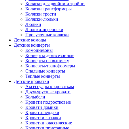
Коляски для двойни и тройни
Коляски трансформеры
Коляски трости
Коляски-люльки
Люльки
Люльки-переноски
Прогулочные коляски
Детские комоды
Детские конверты
Комбинезоны
Конверты демисезонные
Конверты на выписку
Конверты-трансформеры
Спальные конверты
Теплые конверты
Детские кроватки
Аксессуары к кроваткам
Двухъярусные кровати
Колыбели
Кровати подростковые
Кровати-домики
Кровати-чердаки
Кроватки качалки
Кроватки классические
Кроватки приставные