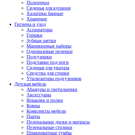
Полотенца
Сиденья для купания
Халатики банные
Хранение
Гигиена и уход
Аспираторы
Горшки
Зубные щетки
Маникюрные наборы
Одноразовые пеленки
Подгузники
Подставки под ноги
Сиденья для унитаза
Средства для стирки
Утилизаторы подгузников
Детская мебель
Абажуры и светильники
Аксессуары
Вешалки и полки
Ковры
Комплекты мебели
Парты
Пеленальные доски и матрасы
Пеленальные столики
Прикроватные тумбы