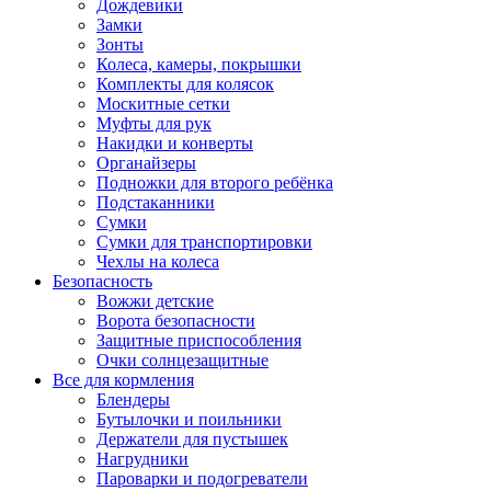
Дождевики
Замки
Зонты
Колеса, камеры, покрышки
Комплекты для колясок
Москитные сетки
Муфты для рук
Накидки и конверты
Органайзеры
Подножки для второго ребёнка
Подстаканники
Сумки
Сумки для транспортировки
Чехлы на колеса
Безопасность
Вожжи детские
Ворота безопасности
Защитные приспособления
Очки солнцезащитные
Все для кормления
Блендеры
Бутылочки и поильники
Держатели для пустышек
Нагрудники
Пароварки и подогреватели