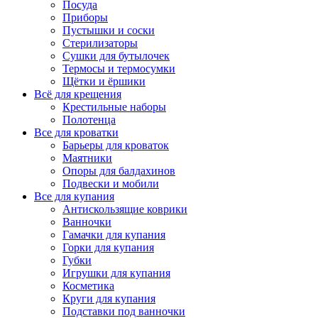
Посуда
Приборы
Пустышки и соски
Стерилизаторы
Сушки для бутылочек
Термосы и термосумки
Щётки и ёршики
Всё для крещения
Крестильные наборы
Полотенца
Все для кроватки
Барьеры для кроваток
Маятники
Опоры для балдахинов
Подвески и мобили
Все для купания
Антискользящие коврики
Ванночки
Гамачки для купания
Горки для купания
Губки
Игрушки для купания
Косметика
Круги для купания
Подставки под ванночки