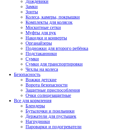
Дождевики
Замки
Зонты
Колеса, камеры, покрышки
Комплекты для колясок
Москитные сетки
Муфты для рук
Накидки и конверты
Органайзеры
Подножки для второго ребёнка
Подстаканники
Сумки
Сумки для транспортировки
Чехлы на колеса
Безопасность
Вожжи детские
Ворота безопасности
Защитные приспособления
Очки солнцезащитные
Все для кормления
Блендеры
Бутылочки и поильники
Держатели для пустышек
Нагрудники
Пароварки и подогреватели