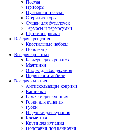
Посуда
Приборы
Пустышки и соски
Стерилизаторы
Сушки для бутылочек
Термосы и термосумки
Щётки и ёршики
Всё для крещения
Крестильные наборы
Полотенца
Все для кроватки
Барьеры для кроваток
Маятники
Опоры для балдахинов
Подвески и мобили
Все для купания
Антискользящие коврики
Ванночки
Гамачки для купания
Горки для купания
Губки
Игрушки для купания
Косметика
Круги для купания
Подставки под ванночки