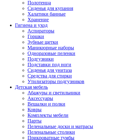
Полотенца
Сиденья для купания
Халатики банные
Хранение
Гигиена и уход
Аспираторы
Горшки
Зубные щетки
Маникюрные наборы
Одноразовые пеленки
Подгузники
Подставки под ноги
Сиденья для унитаза
Средства для стирки
Утилизаторы подгузников
Детская мебель
Абажуры и светильники
Аксессуары
Вешалки и полки
Ковры
Комплекты мебели
Парты
Пеленальные доски и матрасы
Пеленальные столики
Прикроватные тумбы