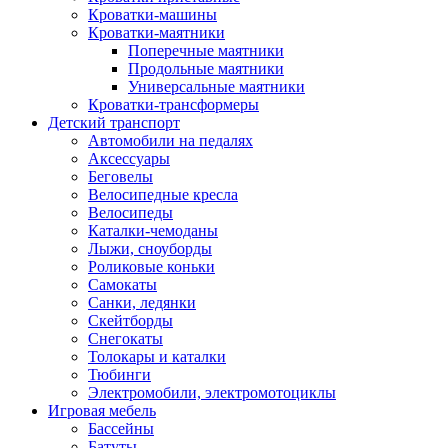
Кроватки-машины
Кроватки-маятники
Поперечные маятники
Продольные маятники
Универсальные маятники
Кроватки-трансформеры
Детский транспорт
Автомобили на педалях
Аксессуары
Беговелы
Велосипедные кресла
Велосипеды
Каталки-чемоданы
Лыжи, сноуборды
Роликовые коньки
Самокаты
Санки, ледянки
Скейтборды
Снегокаты
Толокары и каталки
Тюбинги
Электромобили, электромотоциклы
Игровая мебель
Бассейны
Батуты