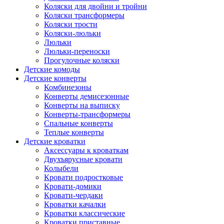
Коляски для двойни и тройни
Коляски трансформеры
Коляски трости
Коляски-люльки
Люльки
Люльки-переноски
Прогулочные коляски
Детские комоды
Детские конверты
Комбинезоны
Конверты демисезонные
Конверты на выписку
Конверты-трансформеры
Спальные конверты
Теплые конверты
Детские кроватки
Аксессуары к кроваткам
Двухъярусные кровати
Колыбели
Кровати подростковые
Кровати-домики
Кровати-чердаки
Кроватки качалки
Кроватки классические
Кроватки приставные