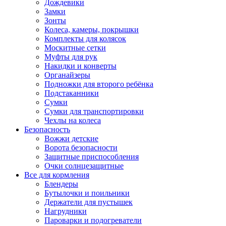
Дождевики
Замки
Зонты
Колеса, камеры, покрышки
Комплекты для колясок
Москитные сетки
Муфты для рук
Накидки и конверты
Органайзеры
Подножки для второго ребёнка
Подстаканники
Сумки
Сумки для транспортировки
Чехлы на колеса
Безопасность
Вожжи детские
Ворота безопасности
Защитные приспособления
Очки солнцезащитные
Все для кормления
Блендеры
Бутылочки и поильники
Держатели для пустышек
Нагрудники
Пароварки и подогреватели