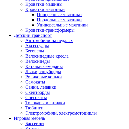
Кроватки-машины
Кроватки-маятники
Поперечные маятники
Продольные маятники
Универсальные маятники
Кроватки-трансформеры
Детский транспорт
Автомобили на педалях
Аксессуары
Беговелы
Велосипедные кресла
Велосипеды
Каталки-чемоданы
Лыжи, сноуборды
Роликовые коньки
Самокаты
Санки, ледянки
Скейтборды
Снегокаты
Толокары и каталки
Тюбинги
Электромобили, электромотоциклы
Игровая мебель
Бассейны
Батуты