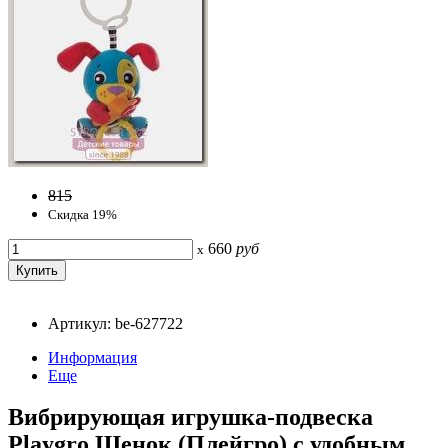
815
Скидка 19%
660
руб
x
Артикул: be-627722
Информация
Еще
Вибрирующая игрушка-подвеска
Playgro Щенок (Плейгро) с удобным