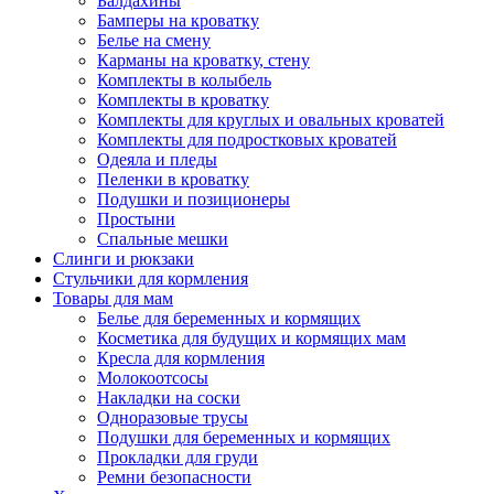
Балдахины
Бамперы на кроватку
Белье на смену
Карманы на кроватку, стену
Комплекты в колыбель
Комплекты в кроватку
Комплекты для круглых и овальных кроватей
Комплекты для подростковых кроватей
Одеяла и пледы
Пеленки в кроватку
Подушки и позиционеры
Простыни
Спальные мешки
Слинги и рюкзаки
Стульчики для кормления
Товары для мам
Белье для беременных и кормящих
Косметика для будущих и кормящих мам
Кресла для кормления
Молокоотсосы
Накладки на соски
Одноразовые трусы
Подушки для беременных и кормящих
Прокладки для груди
Ремни безопасности