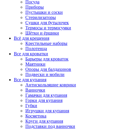
Посуда
Приборы
Пустышки и соски
Стерилизаторы
Сушки для бутылочек
Термосы и термосумки
Щётки и ёршики
Всё для крещения
Крестильные наборы
Полотенца
Все для кроватки
Барьеры для кроваток
Маятники
Опоры для балдахинов
Подвески и мобили
Все для купания
Антискользящие коврики
Ванночки
Гамачки для купания
Горки для купания
Губки
Игрушки для купания
Косметика
Круги для купания
Подставки под ванночки