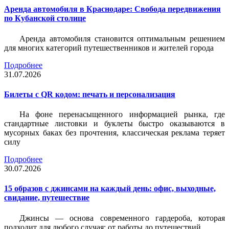
Аренда автомобиля в Краснодаре: Свобода передвижения
по Кубанской столице
Аренда автомобиля становится оптимальным решением
для многих категорий путешественников и жителей города
Подробнее
31.07.2026
Билеты c QR кодом: печать и персонализация
На фоне перенасыщенного информацией рынка, где
стандартные листовки и буклеты быстро оказываются в
мусорных баках без прочтения, классическая реклама теряет
силу
Подробнее
30.07.2026
15 образов с джинсами на каждый день: офис, выходные,
свидание, путешествие
Джинсы — основа современного гардероба, которая
подходит для любого случая: от работы до путешествий