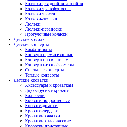
Коляски для двойни и тройни
Коляски трансформеры
Коляски трости
Коляски-люльки
Люльки
Люльки-переноски
Прогулочные коляски
Детские комоды
Детские конверты
Комбинезоны
Конверты демисезонные
Конверты на выписку
Конверты-трансформеры
Спальные конверты
Теплые конверты
Детские кроватки
Аксессуары к кроваткам
Двухъярусные кровати
Колыбели
Кровати подростковые
Кровати-домики
Кровати-чердаки
Кроватки качалки
Кроватки классические
Кроватки приставные