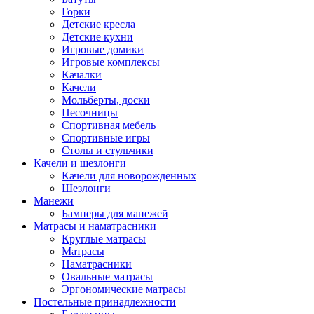
Горки
Детские кресла
Детские кухни
Игровые домики
Игровые комплексы
Качалки
Качели
Мольберты, доски
Песочницы
Спортивная мебель
Спортивные игры
Столы и стульчики
Качели и шезлонги
Качели для новорожденных
Шезлонги
Манежи
Бамперы для манежей
Матрасы и наматрасники
Круглые матрасы
Матрасы
Наматрасники
Овальные матрасы
Эргономические матрасы
Постельные принадлежности