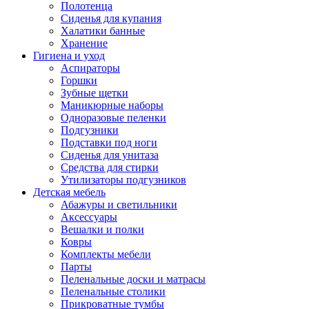
Полотенца
Сиденья для купания
Халатики банные
Хранение
Гигиена и уход
Аспираторы
Горшки
Зубные щетки
Маникюрные наборы
Одноразовые пеленки
Подгузники
Подставки под ноги
Сиденья для унитаза
Средства для стирки
Утилизаторы подгузников
Детская мебель
Абажуры и светильники
Аксессуары
Вешалки и полки
Ковры
Комплекты мебели
Парты
Пеленальные доски и матрасы
Пеленальные столики
Прикроватные тумбы