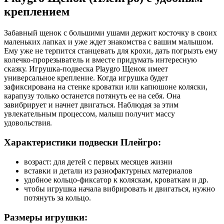
креплением
Забавный щенок с большими ушами держит косточку в своих
маленьких лапках и уже ждет знакомства с вашим малышом.
Ему уже не терпится станцевать для крохи, дать погрызть ему
колечко-прорезыватель и вместе придумать интересную
сказку. Игрушка-подвеска Playgro Щенок имеет
универсальное крепление. Когда игрушка будет
зафиксирована на стенке кроватки или капюшоне коляски,
карапузу только останется потянуть ее на себя. Она
завибрирует и начнет двигаться. Наблюдая за этим
увлекательным процессом, малыш получит массу
удовольствия.
Характеристики подвески Плейгро:
возраст: для детей с первых месяцев жизни
вставки и детали из разнофактурных материалов
удобное кольцо-фиксатор к коляскам, кроваткам и др.
чтобы игрушка начала вибрировать и двигаться, нужно
потянуть за кольцо.
Размеры игрушки: