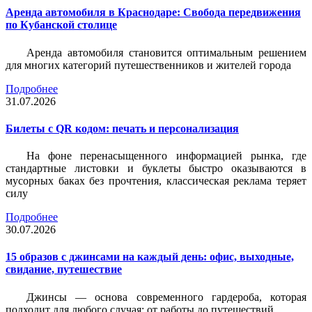
Аренда автомобиля в Краснодаре: Свобода передвижения
по Кубанской столице
Аренда автомобиля становится оптимальным решением
для многих категорий путешественников и жителей города
Подробнее
31.07.2026
Билеты c QR кодом: печать и персонализация
На фоне перенасыщенного информацией рынка, где
стандартные листовки и буклеты быстро оказываются в
мусорных баках без прочтения, классическая реклама теряет
силу
Подробнее
30.07.2026
15 образов с джинсами на каждый день: офис, выходные,
свидание, путешествие
Джинсы — основа современного гардероба, которая
подходит для любого случая: от работы до путешествий