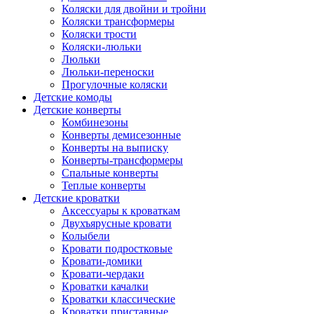
Коляски для двойни и тройни
Коляски трансформеры
Коляски трости
Коляски-люльки
Люльки
Люльки-переноски
Прогулочные коляски
Детские комоды
Детские конверты
Комбинезоны
Конверты демисезонные
Конверты на выписку
Конверты-трансформеры
Спальные конверты
Теплые конверты
Детские кроватки
Аксессуары к кроваткам
Двухъярусные кровати
Колыбели
Кровати подростковые
Кровати-домики
Кровати-чердаки
Кроватки качалки
Кроватки классические
Кроватки приставные