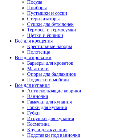
Посуда
Приборы
Пустышки и соски
Стерилизаторы
Сушки для бутылочек
Термосы и термосумки
Щётки и ёршики
Всё для крещения
Крестильные наборы
Полотенца
Все для кроватки
Барьеры для кроваток
Маятники
Опоры для балдахинов
Подвески и мобили
Все для купания
Антискользящие коврики
Ванночки
Гамачки для купания
Горки для купания
Губки
Игрушки для купания
Косметика
Круги для купания
Подставки под ванночки