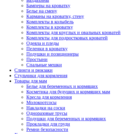
Балдахины
Бамперы на кроватку
Белье на смену
Карманы на кроватку, стену
Комплекты в колыбель
Комплекты в кроватку
Комплекты для круглых и овальных кроватей
Комплекты для подростковых кроватей
Одеяла и пледы
Пеленки в кроватку
Подушки и позиционеры
Простыни
Спальные мешки
Слинги и рюкзаки
Стульчики для кормления
Товары для мам
Белье для беременных и кормящих
Косметика для будущих и кормящих мам
Кресла для кормления
Молокоотсосы
Накладки на соски
Одноразовые трусы
Подушки для беременных и кормящих
Прокладки для груди
Ремни безопасности