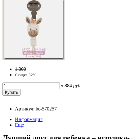
1 300
Скидка 32%
884
руб
x
Артикул: be-570257
Информация
Еще
Лучший друг для ребенка – игрушка-