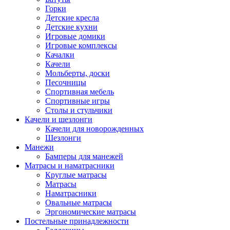
Горки
Детские кресла
Детские кухни
Игровые домики
Игровые комплексы
Качалки
Качели
Мольберты, доски
Песочницы
Спортивная мебель
Спортивные игры
Столы и стульчики
Качели и шезлонги
Качели для новорожденных
Шезлонги
Манежи
Бамперы для манежей
Матрасы и наматрасники
Круглые матрасы
Матрасы
Наматрасники
Овальные матрасы
Эргономические матрасы
Постельные принадлежности