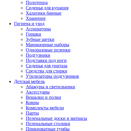
Полотенца
Сиденья для купания
Халатики банные
Хранение
Гигиена и уход
Аспираторы
Горшки
Зубные щетки
Маникюрные наборы
Одноразовые пеленки
Подгузники
Подставки под ноги
Сиденья для унитаза
Средства для стирки
Утилизаторы подгузников
Детская мебель
Абажуры и светильники
Аксессуары
Вешалки и полки
Ковры
Комплекты мебели
Парты
Пеленальные доски и матрасы
Пеленальные столики
Прикроватные тумбы