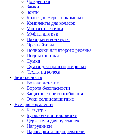
Дождевики
Замки
Зонты
Колеса, камеры, покрышки
Комплекты для колясок
Москитные сетки
Муфты для рук
Накидки и конверты
Органайзеры
Подножки для второго ребёнка
Подстаканники
Сумки
Сумки для транспортировки
Чехлы на колеса
Безопасность
Вожжи детские
Ворота безопасности
Защитные приспособления
Очки солнцезащитные
Все для кормления
Блендеры
Бутылочки и поильники
Держатели для пустышек
Нагрудники
Пароварки и подогреватели