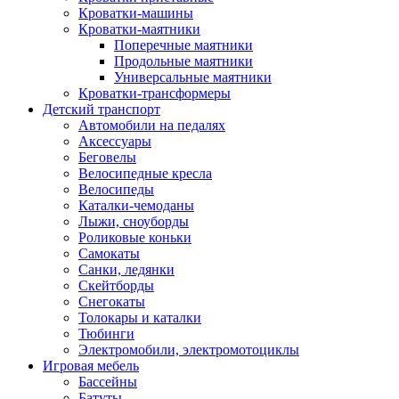
Кроватки-машины
Кроватки-маятники
Поперечные маятники
Продольные маятники
Универсальные маятники
Кроватки-трансформеры
Детский транспорт
Автомобили на педалях
Аксессуары
Беговелы
Велосипедные кресла
Велосипеды
Каталки-чемоданы
Лыжи, сноуборды
Роликовые коньки
Самокаты
Санки, ледянки
Скейтборды
Снегокаты
Толокары и каталки
Тюбинги
Электромобили, электромотоциклы
Игровая мебель
Бассейны
Батуты