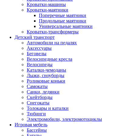
Кроватки-машины
Кроватки-маятники
Поперечные маятники
Продольные маятники
Универсальные маятники
Кроватки-трансформеры
Детский транспорт
Автомобили на педалях
Аксессуары
Беговелы
Велосипедные кресла
Велосипеды
Каталки-чемоданы
Лыжи, сноуборды
Роликовые коньки
Самокаты
Санки, ледянки
Скейтборды
Снегокаты
Толокары и каталки
Тюбинги
Электромобили, электромотоциклы
Игровая мебель
Бассейны
Батуты