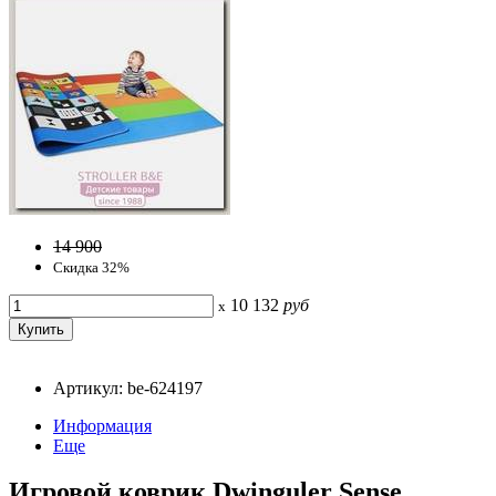
14 900
Скидка 32%
10 132
руб
x
Артикул: be-624197
Информация
Еще
Игровой коврик Dwinguler Sense