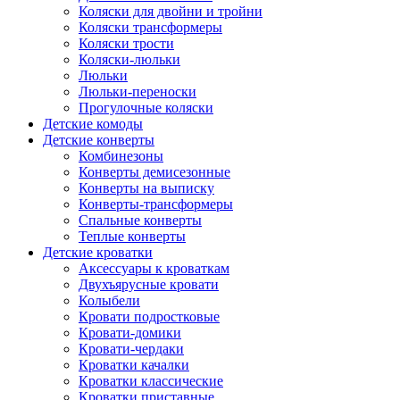
Коляски для двойни и тройни
Коляски трансформеры
Коляски трости
Коляски-люльки
Люльки
Люльки-переноски
Прогулочные коляски
Детские комоды
Детские конверты
Комбинезоны
Конверты демисезонные
Конверты на выписку
Конверты-трансформеры
Спальные конверты
Теплые конверты
Детские кроватки
Аксессуары к кроваткам
Двухъярусные кровати
Колыбели
Кровати подростковые
Кровати-домики
Кровати-чердаки
Кроватки качалки
Кроватки классические
Кроватки приставные