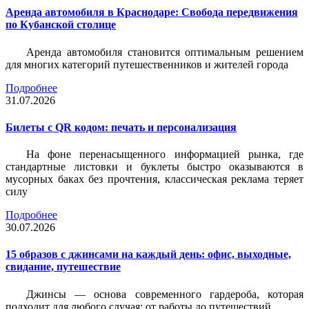
Аренда автомобиля в Краснодаре: Свобода передвижения
по Кубанской столице
Аренда автомобиля становится оптимальным решением
для многих категорий путешественников и жителей города
Подробнее
31.07.2026
Билеты c QR кодом: печать и персонализация
На фоне перенасыщенного информацией рынка, где
стандартные листовки и буклеты быстро оказываются в
мусорных баках без прочтения, классическая реклама теряет
силу
Подробнее
30.07.2026
15 образов с джинсами на каждый день: офис, выходные,
свидание, путешествие
Джинсы — основа современного гардероба, которая
подходит для любого случая: от работы до путешествий