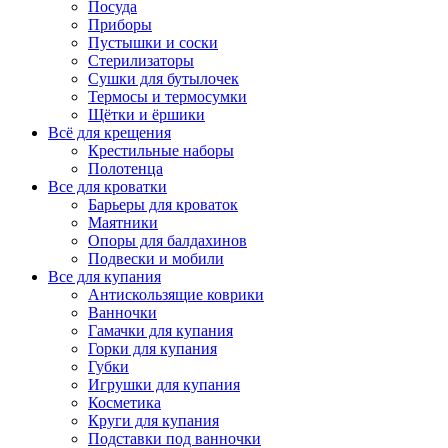
Посуда
Приборы
Пустышки и соски
Стерилизаторы
Сушки для бутылочек
Термосы и термосумки
Щётки и ёршики
Всё для крещения
Крестильные наборы
Полотенца
Все для кроватки
Барьеры для кроваток
Маятники
Опоры для балдахинов
Подвески и мобили
Все для купания
Антискользящие коврики
Ванночки
Гамачки для купания
Горки для купания
Губки
Игрушки для купания
Косметика
Круги для купания
Подставки под ванночки