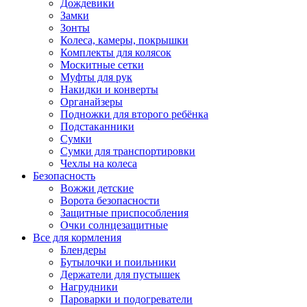
Дождевики
Замки
Зонты
Колеса, камеры, покрышки
Комплекты для колясок
Москитные сетки
Муфты для рук
Накидки и конверты
Органайзеры
Подножки для второго ребёнка
Подстаканники
Сумки
Сумки для транспортировки
Чехлы на колеса
Безопасность
Вожжи детские
Ворота безопасности
Защитные приспособления
Очки солнцезащитные
Все для кормления
Блендеры
Бутылочки и поильники
Держатели для пустышек
Нагрудники
Пароварки и подогреватели