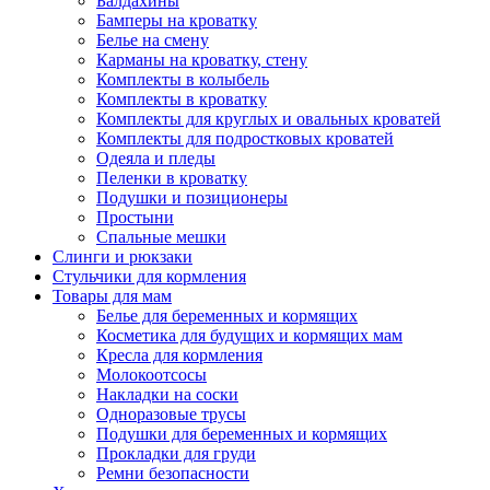
Балдахины
Бамперы на кроватку
Белье на смену
Карманы на кроватку, стену
Комплекты в колыбель
Комплекты в кроватку
Комплекты для круглых и овальных кроватей
Комплекты для подростковых кроватей
Одеяла и пледы
Пеленки в кроватку
Подушки и позиционеры
Простыни
Спальные мешки
Слинги и рюкзаки
Стульчики для кормления
Товары для мам
Белье для беременных и кормящих
Косметика для будущих и кормящих мам
Кресла для кормления
Молокоотсосы
Накладки на соски
Одноразовые трусы
Подушки для беременных и кормящих
Прокладки для груди
Ремни безопасности