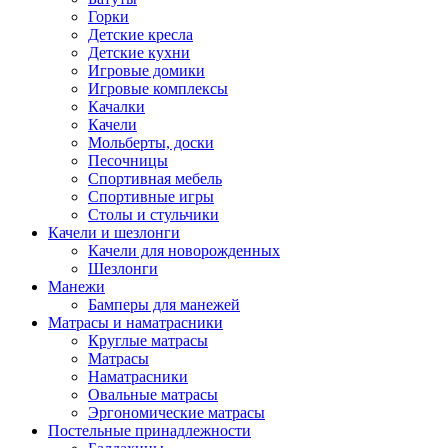
Горки
Детские кресла
Детские кухни
Игровые домики
Игровые комплексы
Качалки
Качели
Мольберты, доски
Песочницы
Спортивная мебель
Спортивные игры
Столы и стульчики
Качели и шезлонги
Качели для новорожденных
Шезлонги
Манежи
Бамперы для манежей
Матрасы и наматрасники
Круглые матрасы
Матрасы
Наматрасники
Овальные матрасы
Эргономические матрасы
Постельные принадлежности