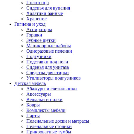
Полотенца
Сиденья для купания
Халатики банные
Хранение
Гигиена и уход
Аспираторы
Горшки
Зубные щетки
Маникюрные наборы
Одноразовые пеленки
Подгузники
Подставки под ноги
Сиденья для унитаза
Средства для стирки
Утилизаторы подгузников
Детская мебель
Абажуры и светильники
Аксессуары
Вешалки и полки
Ковры
Комплекты мебели
Парты
Пеленальные доски и матрасы
Пеленальные столики
Прикроватные тумбы