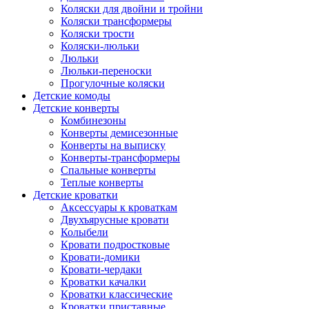
Коляски для двойни и тройни
Коляски трансформеры
Коляски трости
Коляски-люльки
Люльки
Люльки-переноски
Прогулочные коляски
Детские комоды
Детские конверты
Комбинезоны
Конверты демисезонные
Конверты на выписку
Конверты-трансформеры
Спальные конверты
Теплые конверты
Детские кроватки
Аксессуары к кроваткам
Двухъярусные кровати
Колыбели
Кровати подростковые
Кровати-домики
Кровати-чердаки
Кроватки качалки
Кроватки классические
Кроватки приставные