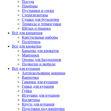
Посуда
Приборы
Пустышки и соски
Стерилизаторы
Сушки для бутылочек
Термосы и термосумки
Щётки и ёршики
Всё для крещения
Крестильные наборы
Полотенца
Все для кроватки
Барьеры для кроваток
Маятники
Опоры для балдахинов
Подвески и мобили
Все для купания
Антискользящие коврики
Ванночки
Гамачки для купания
Горки для купания
Губки
Игрушки для купания
Косметика
Круги для купания
Подставки под ванночки