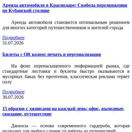
Аренда автомобиля в Краснодаре: Свобода передвижения
по Кубанской столице
Аренда автомобиля становится оптимальным решением
для многих категорий путешественников и жителей города
Подробнее
31.07.2026
Билеты c QR кодом: печать и персонализация
На фоне перенасыщенного информацией рынка, где
стандартные листовки и буклеты быстро оказываются в
мусорных баках без прочтения, классическая реклама теряет
силу
Подробнее
30.07.2026
15 образов с джинсами на каждый день: офис, выходные,
свидание, путешествие
Джинсы — основа современного гардероба, которая
подходит для любого случая: от работы до путешествий