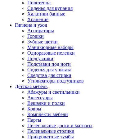
Полотенца
Сиденья для купания
Халатики банные
Хранение
Гигиена и уход
Аспираторы
Горшки
Зубные щетки
Маникюрные наборы
Одноразовые пеленки
Подгузники
Подставки под ноги
Сиденья для унитаза
Средства для стирки
Утилизаторы подгузников
Детская мебель
Абажуры и светильники
Аксессуары
Вешалки и полки
Ковры
Комплекты мебели
Парты
Пеленальные доски и матрасы
Пеленальные столики
Прикроватные тумбы