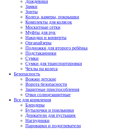
Дождевики
Замки
Зонты
Колеса, камеры, покрышки
Комплекты для колясок
Москитные сетки
Муфты для рук
Накидки и конверты
Органайзеры
Подножки для второго ребёнка
Подстаканники
Сумки
Сумки для транспортировки
Чехлы на колеса
Безопасность
Вожжи детские
Ворота безопасности
Защитные приспособления
Очки солнцезащитные
Все для кормления
Блендеры
Бутылочки и поильники
Держатели для пустышек
Нагрудники
Пароварки и подогреватели