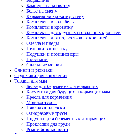
Балдахины
Бамперы на кроватку
Белье на смену
Карманы на кроватку, стену
Комплекты в колыбель
Комплекты в кроватку
Комплекты для круглых и овальных кроватей
Комплекты для подростковых кроватей
Одеяла и пледы
Пеленки в кроватку
Подушки и позиционеры
Простыни
Спальные мешки
Слинги и рюкзаки
Стульчики для кормления
Товары для мам
Белье для беременных и кормящих
Косметика для будущих и кормящих мам
Кресла для кормления
Молокоотсосы
Накладки на соски
Одноразовые трусы
Подушки для беременных и кормящих
Прокладки для груди
Ремни безопасности