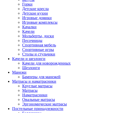
Горки
Детские кресла
Детские кухни
Игровые домики
Игровые комплексы
Качалки
Качели
Мольберты, доски
Песочницы
Спортивная мебель
Спортивные игры
Столы и стульчики
Качели и шезлонги
Качели для новорожденных
Шезлонги
Манежи
Бамперы для манежей
Матрасы и наматрасники
Круглые матрасы
Матрасы
Наматрасники
Овальные матрасы
Эргономические матрасы
Постельные принадлежности