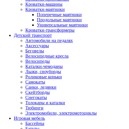
Кроватки-машины
Кроватки-маятники
Поперечные маятники
Продольные маятники
Универсальные маятники
Кроватки-трансформеры
Детский транспорт
Автомобили на педалях
Аксессуары
Беговелы
Велосипедные кресла
Велосипеды
Каталки-чемоданы
Лыжи, сноуборды
Роликовые коньки
Самокаты
Санки, ледянки
Скейтборды
Снегокаты
Толокары и каталки
Тюбинги
Электромобили, электромотоциклы
Игровая мебель
Бассейны
Батуты