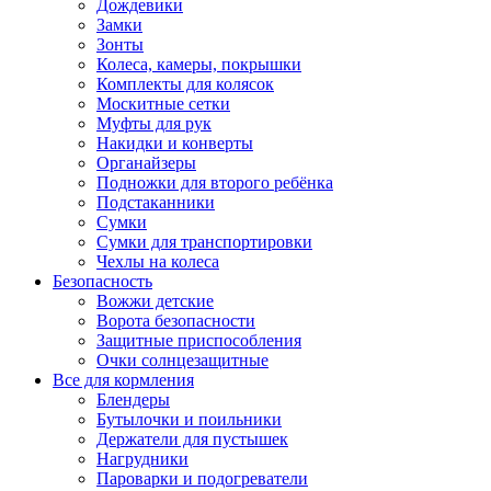
Дождевики
Замки
Зонты
Колеса, камеры, покрышки
Комплекты для колясок
Москитные сетки
Муфты для рук
Накидки и конверты
Органайзеры
Подножки для второго ребёнка
Подстаканники
Сумки
Сумки для транспортировки
Чехлы на колеса
Безопасность
Вожжи детские
Ворота безопасности
Защитные приспособления
Очки солнцезащитные
Все для кормления
Блендеры
Бутылочки и поильники
Держатели для пустышек
Нагрудники
Пароварки и подогреватели