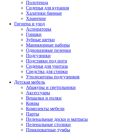
Полотенца
Сиденья для купания
Халатики банные
Хранение
Гигиена и уход
Аспираторы
Горшки
Зубные щетки
Маникюрные наборы
Одноразовые пеленки
Подгузники
Подставки под ноги
Сиденья для унитаза
Средства для стирки
Утилизаторы подгузников
Детская мебель
Абажуры и светильники
Аксессуары
Вешалки и полки
Ковры
Комплекты мебели
Парты
Пеленальные доски и матрасы
Пеленальные столики
Прикроватные тумбы