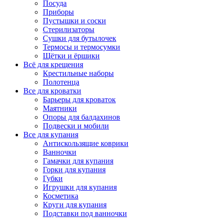
Посуда
Приборы
Пустышки и соски
Стерилизаторы
Сушки для бутылочек
Термосы и термосумки
Щётки и ёршики
Всё для крещения
Крестильные наборы
Полотенца
Все для кроватки
Барьеры для кроваток
Маятники
Опоры для балдахинов
Подвески и мобили
Все для купания
Антискользящие коврики
Ванночки
Гамачки для купания
Горки для купания
Губки
Игрушки для купания
Косметика
Круги для купания
Подставки под ванночки