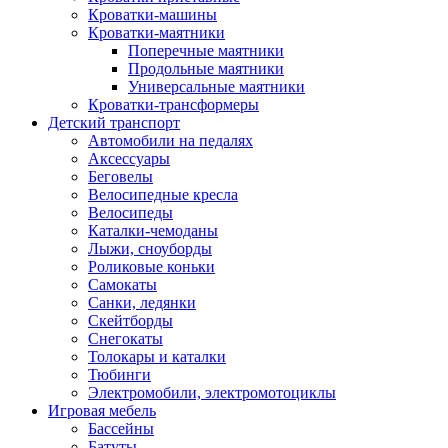
Кроватки-машины
Кроватки-маятники
Поперечные маятники
Продольные маятники
Универсальные маятники
Кроватки-трансформеры
Детский транспорт
Автомобили на педалях
Аксессуары
Беговелы
Велосипедные кресла
Велосипеды
Каталки-чемоданы
Лыжи, сноуборды
Роликовые коньки
Самокаты
Санки, ледянки
Скейтборды
Снегокаты
Толокары и каталки
Тюбинги
Электромобили, электромотоциклы
Игровая мебель
Бассейны
Батуты