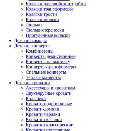
Коляски для двойни и тройни
Коляски трансформеры
Коляски трости
Коляски-люльки
Люльки
Люльки-переноски
Прогулочные коляски
Детские комоды
Детские конверты
Комбинезоны
Конверты демисезонные
Конверты на выписку
Конверты-трансформеры
Спальные конверты
Теплые конверты
Детские кроватки
Аксессуары к кроваткам
Двухъярусные кровати
Колыбели
Кровати подростковые
Кровати-домики
Кровати-чердаки
Кроватки качалки
Кроватки классические
Кроватки приставные