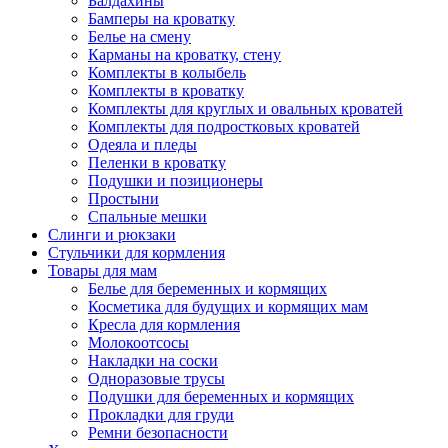
Балдахины
Бамперы на кроватку
Белье на смену
Карманы на кроватку, стену
Комплекты в колыбель
Комплекты в кроватку
Комплекты для круглых и овальных кроватей
Комплекты для подростковых кроватей
Одеяла и пледы
Пеленки в кроватку
Подушки и позиционеры
Простыни
Спальные мешки
Слинги и рюкзаки
Стульчики для кормления
Товары для мам
Белье для беременных и кормящих
Косметика для будущих и кормящих мам
Кресла для кормления
Молокоотсосы
Накладки на соски
Одноразовые трусы
Подушки для беременных и кормящих
Прокладки для груди
Ремни безопасности