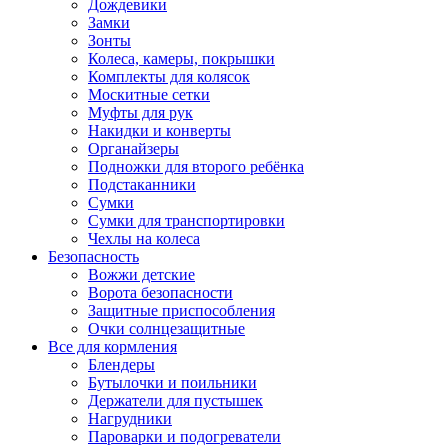
Дождевики
Замки
Зонты
Колеса, камеры, покрышки
Комплекты для колясок
Москитные сетки
Муфты для рук
Накидки и конверты
Органайзеры
Подножки для второго ребёнка
Подстаканники
Сумки
Сумки для транспортировки
Чехлы на колеса
Безопасность
Вожжи детские
Ворота безопасности
Защитные приспособления
Очки солнцезащитные
Все для кормления
Блендеры
Бутылочки и поильники
Держатели для пустышек
Нагрудники
Пароварки и подогреватели