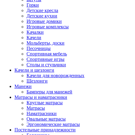
Горки
Детские кресла
Детские кухни
Игровые домики
Игровые комплексы
Качалки
Качели
Мольберты, доски
Песочницы
Спортивная мебель
Спортивные игры
Столы и стульчики
Качели и шезлонги
Качели для новорожденных
Шезлонги
Манежи
Бамперы для манежей
Матрасы и наматрасники
Круглые матрасы
Матрасы
Наматрасники
Овальные матрасы
Эргономические матрасы
Постельные принадлежности