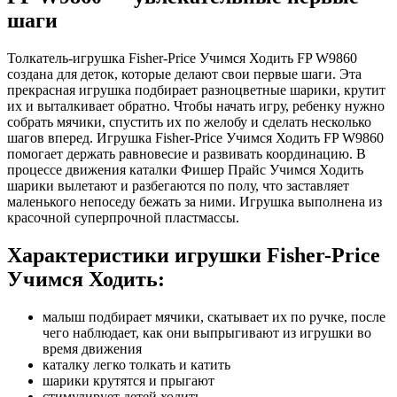
шаги
Толкатель-игрушка Fisher-Price Учимся Ходить FP W9860
создана для деток, которые делают свои первые шаги. Эта
прекрасная игрушка подбирает разноцветные шарики, крутит
их и выталкивает обратно. Чтобы начать игру, ребенку нужно
собрать мячики, спустить их по желобу и сделать несколько
шагов вперед. Игрушка Fisher-Price Учимся Ходить FP W9860
помогает держать равновесие и развивать координацию. В
процессе движения каталки Фишер Прайс Учимся Ходить
шарики вылетают и разбегаются по полу, что заставляет
маленького непоседу бежать за ними. Игрушка выполнена из
красочной суперпрочной пластмассы.
Характеристики игрушки Fisher-Price
Учимся Ходить:
малыш подбирает мячики, скатывает их по ручке, после
чего наблюдает, как они выпрыгивают из игрушки во
время движения
каталку легко толкать и катить
шарики крутятся и прыгают
стимулирует детей ходить