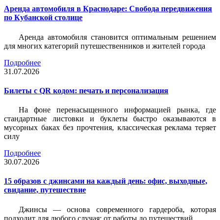
Аренда автомобиля в Краснодаре: Свобода передвижения
по Кубанской столице
Аренда автомобиля становится оптимальным решением
для многих категорий путешественников и жителей города
Подробнее
31.07.2026
Билеты c QR кодом: печать и персонализация
На фоне перенасыщенного информацией рынка, где
стандартные листовки и буклеты быстро оказываются в
мусорных баках без прочтения, классическая реклама теряет
силу
Подробнее
30.07.2026
15 образов с джинсами на каждый день: офис, выходные,
свидание, путешествие
Джинсы — основа современного гардероба, которая
подходит для любого случая: от работы до путешествий