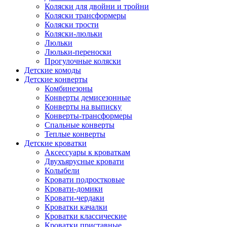
Коляски для двойни и тройни
Коляски трансформеры
Коляски трости
Коляски-люльки
Люльки
Люльки-переноски
Прогулочные коляски
Детские комоды
Детские конверты
Комбинезоны
Конверты демисезонные
Конверты на выписку
Конверты-трансформеры
Спальные конверты
Теплые конверты
Детские кроватки
Аксессуары к кроваткам
Двухъярусные кровати
Колыбели
Кровати подростковые
Кровати-домики
Кровати-чердаки
Кроватки качалки
Кроватки классические
Кроватки приставные