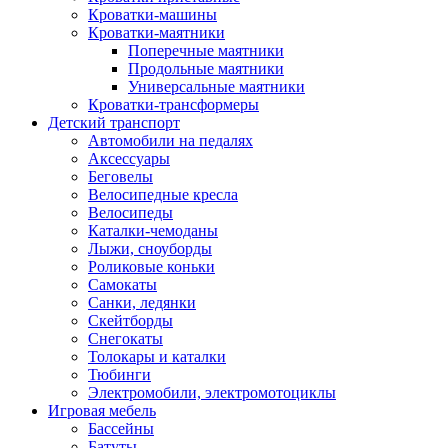
Кроватки-машины
Кроватки-маятники
Поперечные маятники
Продольные маятники
Универсальные маятники
Кроватки-трансформеры
Детский транспорт
Автомобили на педалях
Аксессуары
Беговелы
Велосипедные кресла
Велосипеды
Каталки-чемоданы
Лыжи, сноуборды
Роликовые коньки
Самокаты
Санки, ледянки
Скейтборды
Снегокаты
Толокары и каталки
Тюбинги
Электромобили, электромотоциклы
Игровая мебель
Бассейны
Батуты