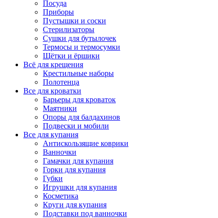
Посуда
Приборы
Пустышки и соски
Стерилизаторы
Сушки для бутылочек
Термосы и термосумки
Щётки и ёршики
Всё для крещения
Крестильные наборы
Полотенца
Все для кроватки
Барьеры для кроваток
Маятники
Опоры для балдахинов
Подвески и мобили
Все для купания
Антискользящие коврики
Ванночки
Гамачки для купания
Горки для купания
Губки
Игрушки для купания
Косметика
Круги для купания
Подставки под ванночки