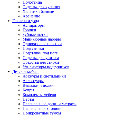
Полотенца
Сиденья для купания
Халатики банные
Хранение
Гигиена и уход
Аспираторы
Горшки
Зубные щетки
Маникюрные наборы
Одноразовые пеленки
Подгузники
Подставки под ноги
Сиденья для унитаза
Средства для стирки
Утилизаторы подгузников
Детская мебель
Абажуры и светильники
Аксессуары
Вешалки и полки
Ковры
Комплекты мебели
Парты
Пеленальные доски и матрасы
Пеленальные столики
Прикроватные тумбы