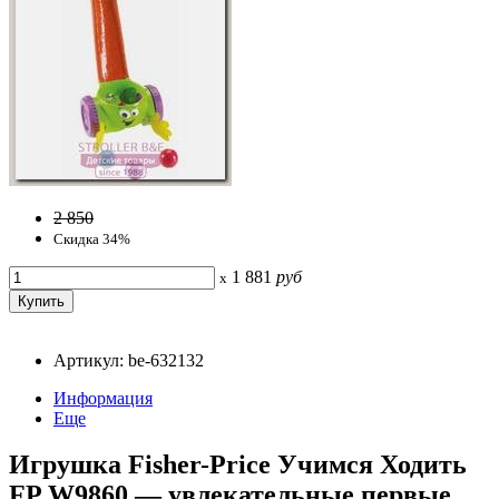
2 850
Скидка 34%
1 881
руб
x
Артикул: be-632132
Информация
Еще
Игрушка Fisher-Price Учимся Ходить
FP W9860 — увлекательные первые