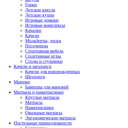
Горки
Детские кресла
Детские кухни
Игровые домики
Игровые комплексы
Качалки
Качели
Мольберты, доски
Песочницы
Спортивная мебель
Спортивные игры
Столы и стульчики
Качели и шезлонги
Качели для новорожденных
Шезлонги
Манежи
Бамперы для манежей
Матрасы и наматрасники
Круглые матрасы
Матрасы
Наматрасники
Овальные матрасы
Эргономические матрасы
Постельные принадлежности