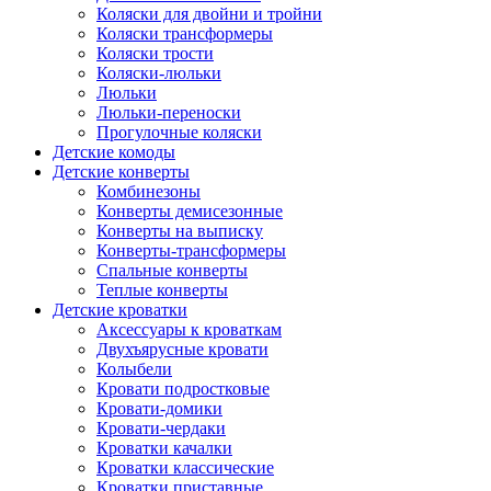
Коляски для двойни и тройни
Коляски трансформеры
Коляски трости
Коляски-люльки
Люльки
Люльки-переноски
Прогулочные коляски
Детские комоды
Детские конверты
Комбинезоны
Конверты демисезонные
Конверты на выписку
Конверты-трансформеры
Спальные конверты
Теплые конверты
Детские кроватки
Аксессуары к кроваткам
Двухъярусные кровати
Колыбели
Кровати подростковые
Кровати-домики
Кровати-чердаки
Кроватки качалки
Кроватки классические
Кроватки приставные