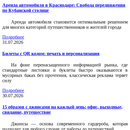
Аренда автомобиля в Краснодаре: Свобода передвижения
по Кубанской столице
Аренда автомобиля становится оптимальным решением
для многих категорий путешественников и жителей города
Подробнее
31.07.2026
Билеты c QR кодом: печать и персонализация
На фоне перенасыщенного информацией рынка, где
стандартные листовки и буклеты быстро оказываются в
мусорных баках без прочтения, классическая реклама теряет
силу
Подробнее
30.07.2026
15 образов с джинсами на каждый день: офис, выходные,
свидание, путешествие
Джинсы — основа современного гардероба, которая
подходит для любого случая: от работы до путешествий