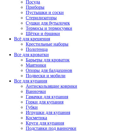
Посуда
Приборы
Пустышки и соски
Стерилизаторы
Сушки для бутылочек
Термосы и термосумки
Щётки и ёршики
Всё для крещения
Крестильные наборы
Полотенца
Все для кроватки
Барьеры для кроваток
Маятники
Опоры для балдахинов
Подвески и мобили
Все для купания
Антискользящие коврики
Ванночки
Гамачки для купания
Горки для купания
Губки
Игрушки для купания
Косметика
Круги для купания
Подставки под ванночки