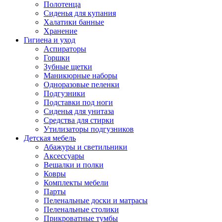
Полотенца
Сиденья для купания
Халатики банные
Хранение
Гигиена и уход
Аспираторы
Горшки
Зубные щетки
Маникюрные наборы
Одноразовые пеленки
Подгузники
Подставки под ноги
Сиденья для унитаза
Средства для стирки
Утилизаторы подгузников
Детская мебель
Абажуры и светильники
Аксессуары
Вешалки и полки
Ковры
Комплекты мебели
Парты
Пеленальные доски и матрасы
Пеленальные столики
Прикроватные тумбы