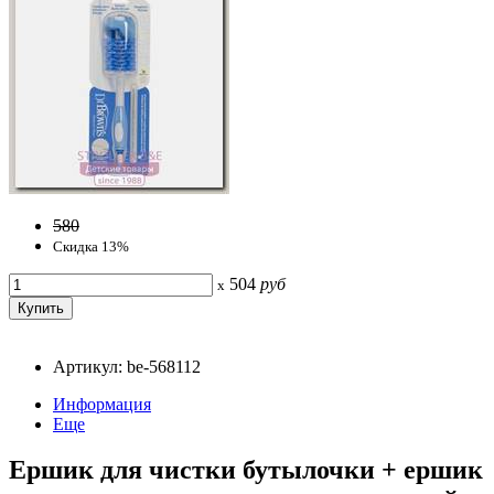
580
Скидка 13%
504
руб
x
Артикул: be-568112
Информация
Еще
Ершик для чистки бутылочки + ершик