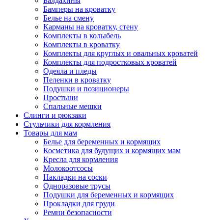
Балдахины
Бамперы на кроватку
Белье на смену
Карманы на кроватку, стену
Комплекты в колыбель
Комплекты в кроватку
Комплекты для круглых и овальных кроватей
Комплекты для подростковых кроватей
Одеяла и пледы
Пеленки в кроватку
Подушки и позиционеры
Простыни
Спальные мешки
Слинги и рюкзаки
Стульчики для кормления
Товары для мам
Белье для беременных и кормящих
Косметика для будущих и кормящих мам
Кресла для кормления
Молокоотсосы
Накладки на соски
Одноразовые трусы
Подушки для беременных и кормящих
Прокладки для груди
Ремни безопасности