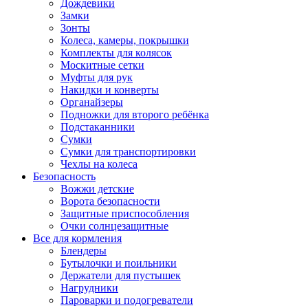
Дождевики
Замки
Зонты
Колеса, камеры, покрышки
Комплекты для колясок
Москитные сетки
Муфты для рук
Накидки и конверты
Органайзеры
Подножки для второго ребёнка
Подстаканники
Сумки
Сумки для транспортировки
Чехлы на колеса
Безопасность
Вожжи детские
Ворота безопасности
Защитные приспособления
Очки солнцезащитные
Все для кормления
Блендеры
Бутылочки и поильники
Держатели для пустышек
Нагрудники
Пароварки и подогреватели