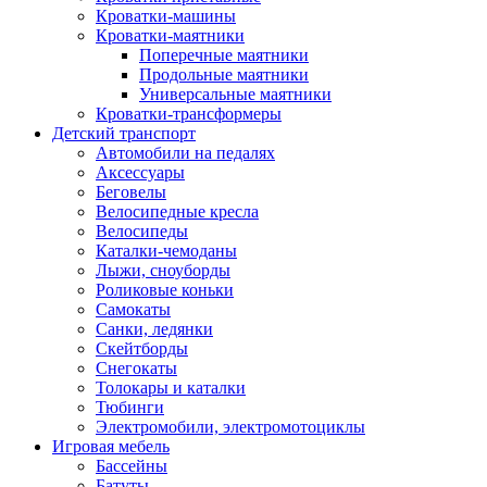
Кроватки-машины
Кроватки-маятники
Поперечные маятники
Продольные маятники
Универсальные маятники
Кроватки-трансформеры
Детский транспорт
Автомобили на педалях
Аксессуары
Беговелы
Велосипедные кресла
Велосипеды
Каталки-чемоданы
Лыжи, сноуборды
Роликовые коньки
Самокаты
Санки, ледянки
Скейтборды
Снегокаты
Толокары и каталки
Тюбинги
Электромобили, электромотоциклы
Игровая мебель
Бассейны
Батуты